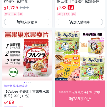
(25gx20包)x4盒
棒 三種口味任選x8包(藜麥棒/
千層棒/鹹蛋黃/蔓越莓/紅藜)
1,725
783
$1,916
9折
$
$
限時下殺
券
限時下殺
券
加入購物車
加入購物車
隨意搭配 多種吃法
【Calbee 卡樂比】富果樂水果
8/3-8/9 中元好食光 滿$788享9折
麥片(1000gx1包)
滿788享9折
489
$