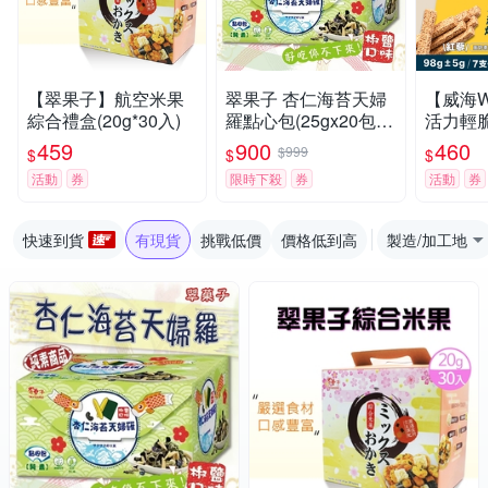
【翠果子】航空米果
翠果子 杏仁海苔天婦
【威海W
綜合禮盒(20g*30入)
羅點心包(25gx20包)x
活力輕
2盒
任選x4
459
900
460
$999
$
$
$
棒/鹹蛋
活動
券
限時下殺
券
活動
券
藜)
快速到貨
有現貨
挑戰低價
價格低到高
製造/加工地