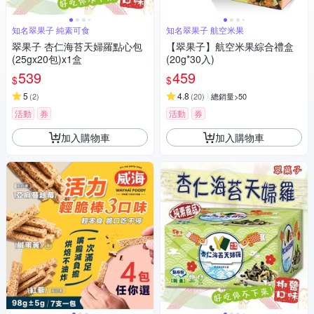
知名翠果子 純素可食
知名翠果子 航空米果
翠果子 杏仁海苔天婦羅點心包
【翠果子】航空米果綜合禮盒
(25gx20包)x1盒
(20g*30入)
539
459
$
$
5
4.8
(
2
)
(
20
)
總銷量>50
活動
券
活動
券
加入購物車
加入購物車