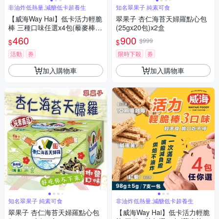
非油炸低熱量,減醣低卡超養生
知名翠果子 純素可食
【威海Way Hai】低卡活力輕脆
翠果子 杏仁海苔天婦羅點心包
棒 三種口味任選x4包(藜麥棒/
(25gx20包)x2盒
千層棒/鹹蛋黃/蔓越莓/紅藜)
460
900
$999
$
$
活動
券
限時下殺
券
加入購物車
加入購物車
知名翠果子 純素可食
非油炸低熱量,減醣低卡超養生
翠果子 杏仁海苔天婦羅點心包
【威海Way Hai】低卡活力輕脆