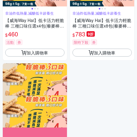
非油炸低熱量,減醣低卡超養生
非油炸低熱量,減醣低卡超養生
【威海Way Hai】低卡活力輕脆
【威海Way Hai】低卡活力輕脆
棒 三種口味任選x4包(藜麥棒/
棒 三種口味任選x8包(藜麥棒/
千層棒/鹹蛋黃/蔓越莓/紅藜)
千層棒/鹹蛋黃/蔓越莓/紅藜)
460
783
9折
$
$
活動
券
限時下殺
券
加入購物車
加入購物車