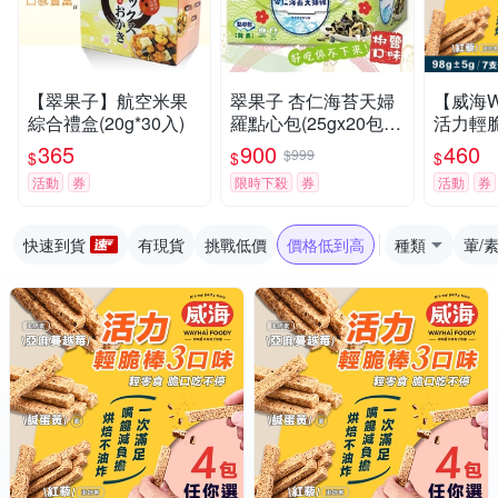
【翠果子】航空米果
翠果子 杏仁海苔天婦
【威海W
綜合禮盒(20g*30入)
羅點心包(25gx20包)x
活力輕
2盒
任選x4
365
900
460
$999
$
$
$
棒/鹹蛋
活動
券
限時下殺
券
活動
券
藜)
快速到貨
有現貨
挑戰低價
價格低到高
種類
葷/