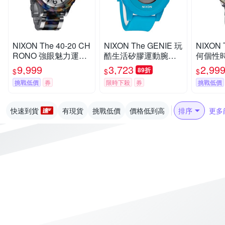
NIXON The 40-20 CH
NIXON The GENIE 玩
NIXON 
RONO 強眼魅力運動
酷生活矽膠運動腕錶-
何個性
腕錶-鋼帶-藍彩玳瑁-N
藍-44mm
銀-NXA3
9,999
3,723
2,99
89折
$
$
$
XA0371116
m
挑戰低價
券
限時下殺
券
挑戰低價
快速到貨
有現貨
挑戰低價
價格低到高
排序
更多