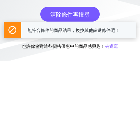
清除條件再搜尋
無符合條件的商品結果，換換其他篩選條件吧！
或
也許你會對這些價格優惠中的商品感興趣！
去逛逛