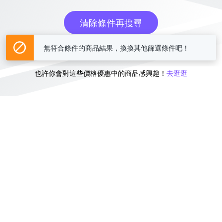
清除條件再搜尋
無符合條件的商品結果，換換其他篩選條件吧！
或
也許你會對這些價格優惠中的商品感興趣！
去逛逛