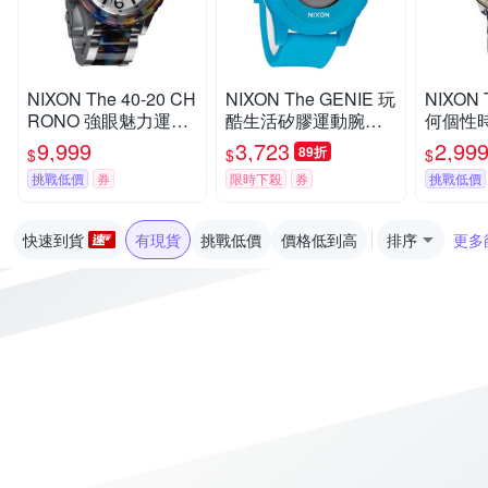
NIXON The 40-20 CH
NIXON The GENIE 玩
NIXON 
RONO 強眼魅力運動
酷生活矽膠運動腕錶-
何個性
腕錶-鋼帶-藍彩玳瑁-N
藍-44mm
銀-NXA3
9,999
3,723
2,99
89折
$
$
$
XA0371116
m
挑戰低價
券
限時下殺
券
挑戰低價
快速到貨
有現貨
挑戰低價
價格低到高
排序
更多