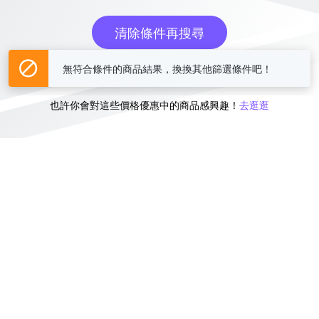
清除條件再搜尋
無符合條件的商品結果，換換其他篩選條件吧！
或
也許你會對這些價格優惠中的商品感興趣！
去逛逛