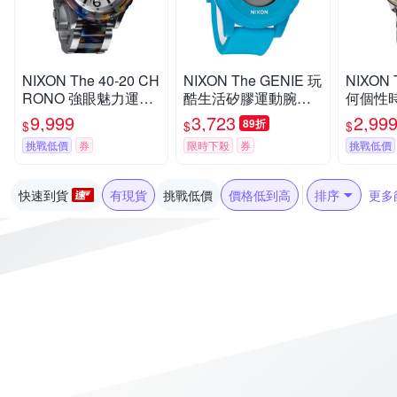
NIXON The 40-20 CH
NIXON The GENIE 玩
NIXON 
RONO 強眼魅力運動
酷生活矽膠運動腕錶-
何個性
腕錶-鋼帶-藍彩玳瑁-N
藍-44mm
銀-NXA3
9,999
3,723
2,99
89折
$
$
$
XA0371116
m
挑戰低價
券
限時下殺
券
挑戰低價
快速到貨
有現貨
挑戰低價
價格低到高
排序
更多