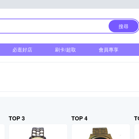
搜尋
必逛好店
刷卡/超取
會員專享
TOP 3
TOP 4
T