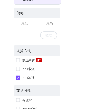
價格
-
確定
取貨方式
快速到貨
7-11常溫
7-11冷凍
商品狀況
有現貨
Yahoo自營