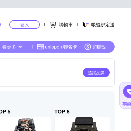
購物車
帳號綁定送
登入
看更多
uniopen 聯名卡
超贈點
追蹤品牌
OP 5
TOP 6
TOP