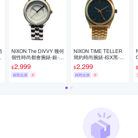
酷
NIXON The DIVVY 幾何
NIXON TIME TELLER
4
個性時尚都會腕錶-銀-N
簡約時尚腕錶-棕X黑-NX
XA3451029-36mm
A045872
2,999
2,299
$
$
挑戰低價
券
挑戰低價
券