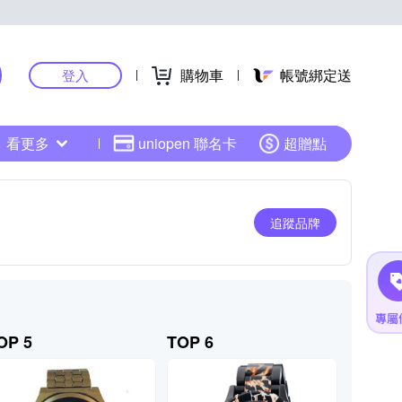
購物車
帳號綁定送
登入
看更多
uniopen 聯名卡
超贈點
追蹤品牌
OP 5
TOP 6
TOP