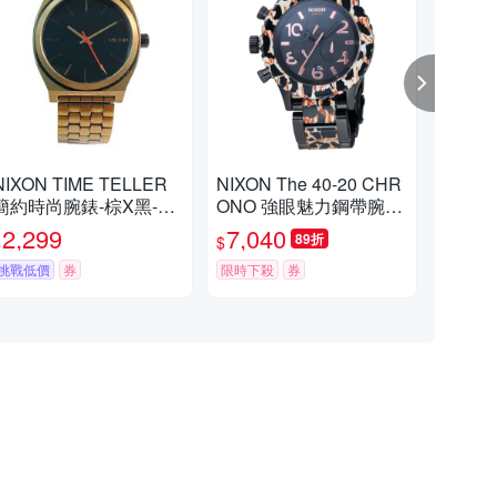
NIXON TIME TELLER
NIXON The 40-20 CHR
NIX
簡約時尚腕錶-棕X黑-NX
ONO 強眼魅力鋼帶腕
LE
A045872
錶-黑x玳瑁/42mm
動腕錶
2,299
7,040
14
89折
$
$
$
m
挑戰低價
券
限時下殺
券
限時