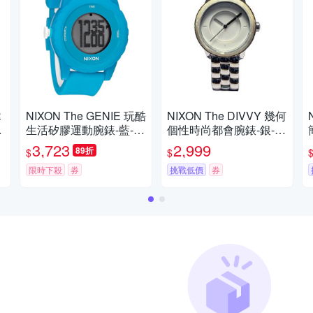
R
NIXON The GENIE 玩酷
NIXON The DIVVY 幾何
生活矽膠運動腕錶-藍-44
個性時尚都會腕錶-銀-N
0
mm
XA3451029-36mm
3,723
2,999
89折
$
$
限時下殺
券
挑戰低價
券