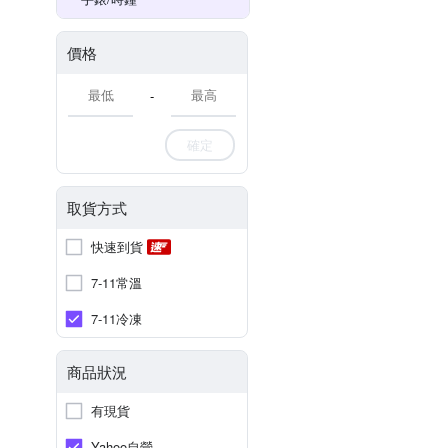
價格
-
確定
取貨方式
快速到貨
7-11常溫
7-11冷凍
商品狀況
有現貨
Yahoo自營