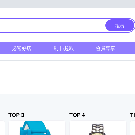
搜尋
必逛好店
刷卡/超取
會員專享
TOP 3
TOP 4
T