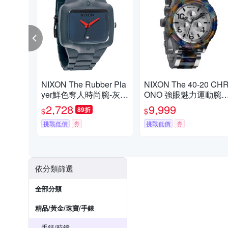
NIXON The Rubber Pla
NIXON The 40-20 CH
yer鮮色奪人時尚腕-灰藍
ONO 強眼魅力運動腕
帶紅針/45mm
錶-鋼帶-藍彩玳瑁-NXA
2,728
9,999
89折
$
$
371116
挑戰低價
券
挑戰低價
券
依分類篩選
全部分類
精品/黃金/珠寶/手錶
手錶/時鐘