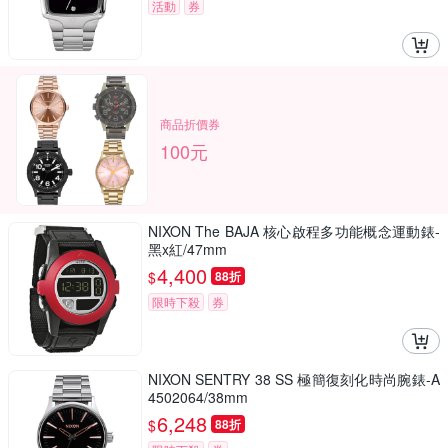
活動
券
商品折價券
100元
NIXON The BAJA 核心啟程多功能概念運動錶-
黑x紅/47mm
4,400
$
88折
限時下殺
券
NIXON SENTRY 38 SS 極簡復刻化時尚腕錶-A
4502064/38mm
6,248
$
88折