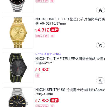
限時下殺
券
NIXON TIME TELLER 星星的碎片極簡時尚腕
錶-A0452710/37mm
4,312
$
88折
限時下殺
券
Nixon 清倉$1280起
NIXON The TIME TELLER休閒都會腕錶-灰黑x
軍綠/42mm
3,980
$
券
NIXON SENTRY SS 冷冽爵士時尚腕錶(A3562
730)-42mm
7,832
$
88折
限時下殺
券