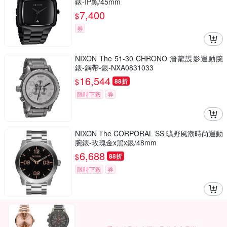
錶-IP黑/45mm
7,400
$
券
NIXON The 51-30 CHRONO 潛龍諜影運動腕
錶-鋼帶-銀-NXA0831033
16,544
$
88折
限時下殺
券
NIXON The CORPORAL SS 曠野風潮時尚運動
腕錶-玫瑰金x黑x銀/48mm
6,688
$
88折
限時下殺
券