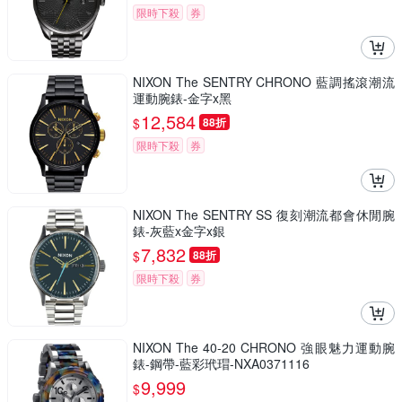
限時下殺
券
NIXON The SENTRY CHRONO 藍調搖滾潮流
運動腕錶-金字x黑
12,584
$
88折
限時下殺
券
NIXON The SENTRY SS 復刻潮流都會休閒腕
錶-灰藍x金字x銀
7,832
$
88折
限時下殺
券
NIXON The 40-20 CHRONO 強眼魅力運動腕
錶-鋼帶-藍彩玳瑁-NXA0371116
9,999
$