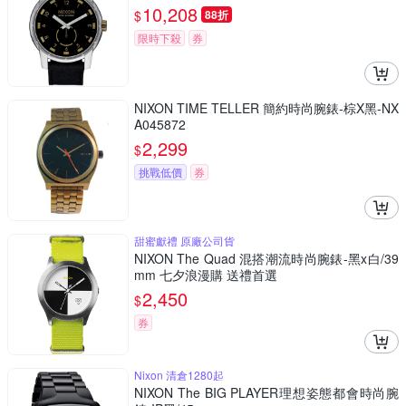
10,208
$
88折
限時下殺
券
NIXON TIME TELLER 簡約時尚腕錶-棕X黑-NX
A045872
2,299
$
挑戰低價
券
甜蜜獻禮 原廠公司貨
NIXON The Quad 混搭潮流時尚腕錶-黑x白/39
mm 七夕浪漫購 送禮首選
2,450
$
券
Nixon 清倉1280起
NIXON The BIG PLAYER理想姿態都會時尚腕