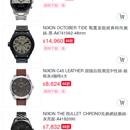
限時下殺
券
NIXON OCTOBER TIDE 戰鷹裴龍經典時尚腕
錶-黑-A4741062-48mm
14,960
$
88折
限時下殺
券
NIXON C45 LEATHER 跟隨自我潮流中性錶-銀
框灰x咖啡x大
8,624
$
88折
限時下殺
券
NIXON THE BULLET CHRONO先鋒網紋腕錶-
灰亮面-A4182090
7,832
$
88折