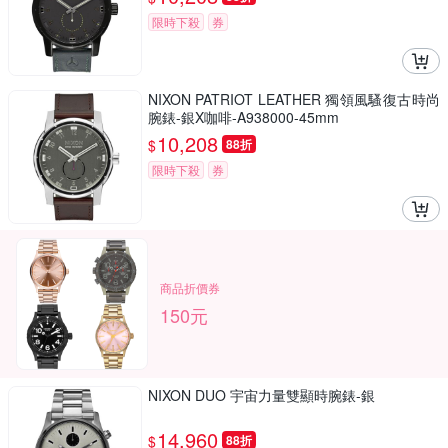
限時下殺
券
NIXON PATRIOT LEATHER 獨領風騷復古時尚
腕錶-銀X咖啡-A938000-45mm
10,208
$
88折
限時下殺
券
商品折價券
150元
NIXON DUO 宇宙力量雙顯時腕錶-銀
14,960
$
88折