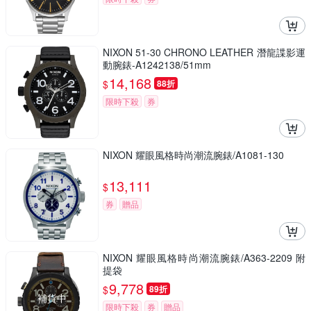
NIXON 51-30 CHRONO LEATHER 潛龍諜影運
動腕錶-A1242138/51mm
14,168
$
88折
限時下殺
券
NIXON 耀眼風格時尚潮流腕錶/A1081-130
13,111
$
券
贈品
NIXON 耀眼風格時尚潮流腕錶/A363-2209 附
提袋
9,778
$
89折
補貨中
限時下殺
券
贈品