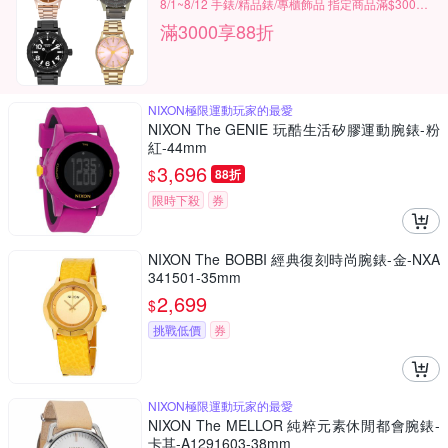
8/1~8/12 手錶/精品錶/專櫃飾品 指定商品滿$3000享88折
滿3000享88折
NIXON極限運動玩家的最愛
NIXON The GENIE 玩酷生活矽膠運動腕錶-粉
紅-44mm
3,696
$
88折
限時下殺
券
NIXON The BOBBI 經典復刻時尚腕錶-金-NXA
341501-35mm
2,699
$
挑戰低價
券
NIXON極限運動玩家的最愛
NIXON The MELLOR 純粹元素休閒都會腕錶-
卡其-A1291603-38mm