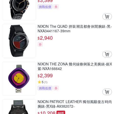
$
挑戰低價
券
NIXON The QUAD 拼裝潮流都會休閒腕錶-黑-
NXA3441167-39mm
2,940
$
券
NIXON THE ZONA 幾何線條俐落之美腕錶-銀X
紫-NXA166642
2,399
$
5
(
1
)
挑戰低價
券
NIXON PATRIOT LEATHER 獨領風騷復古時尚
腕錶-黑X綠-A9382072-
10,208
$
88折