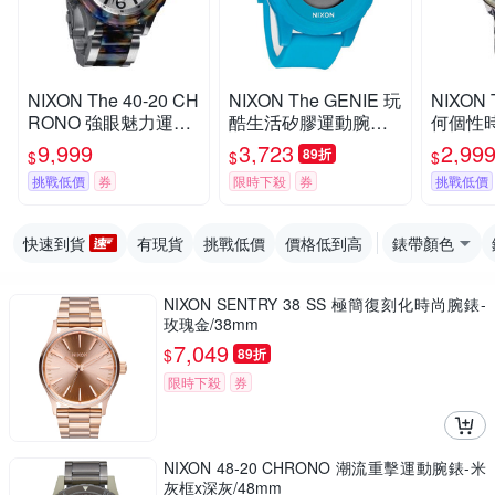
NIXON The 40-20 CH
NIXON The GENIE 玩
NIXON 
RONO 強眼魅力運動
酷生活矽膠運動腕錶-
何個性
腕錶-鋼帶-藍彩玳瑁-N
藍-44mm
銀-NXA3
9,999
3,723
2,99
89折
$
$
$
XA0371116
m
挑戰低價
券
限時下殺
券
挑戰低價
快速到貨
有現貨
挑戰低價
價格低到高
錶帶顏色
NIXON SENTRY 38 SS 極簡復刻化時尚腕錶-
玫瑰金/38mm
7,049
$
89折
限時下殺
券
NIXON 48-20 CHRONO 潮流重擊運動腕錶-米
灰框x深灰/48mm