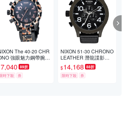
NIXON The 40-20 CHR
NIXON 51-30 CHRONO
NI
ONO 強眼魅力鋼帶腕
LEATHER 潛龍諜影運
巧晶
錶-黑x玳瑁/42mm
動腕錶-A1242138/51m
x玫
7,040
14,168
5,
89折
88折
$
$
$
m
限時下殺
券
限時下殺
券
挑戰