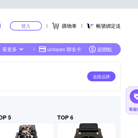
購物車
帳號綁定送
登入
看更多
uniopen 聯名卡
超贈點
追蹤品牌
OP 5
TOP 6
TOP