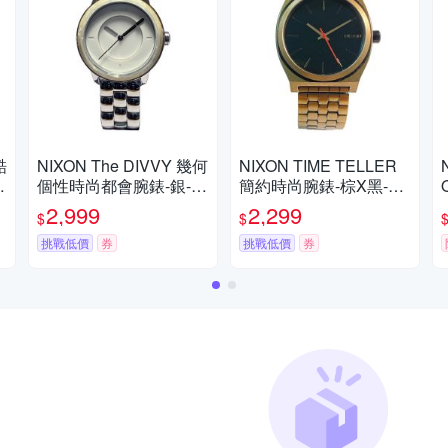
酷
NIXON The DIVVY 幾何
NIXON TIME TELLER
4
個性時尚都會腕錶-銀-N
簡約時尚腕錶-棕X黑-NX
XA3451029-36mm
A045872
2,999
2,299
$
$
挑戰低價
券
挑戰低價
券