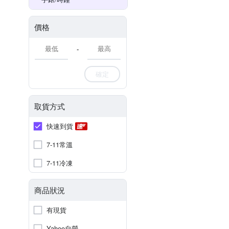
價格
-
確定
取貨方式
快速到貨
7-11常溫
7-11冷凍
商品狀況
有現貨
Yahoo自營