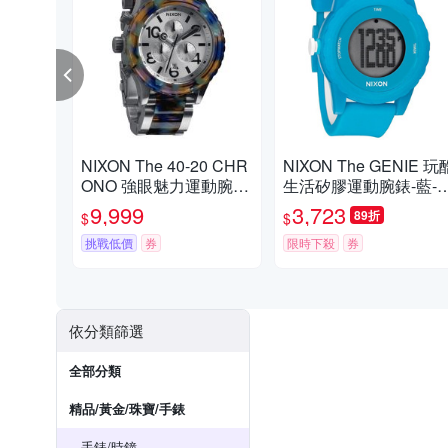
NIXON The 40-20 CHR
NIXON The GENIE 玩
ONO 強眼魅力運動腕
生活矽膠運動腕錶-藍-4
錶-鋼帶-藍彩玳瑁-NXA0
mm
9,999
3,723
89折
$
$
371116
挑戰低價
券
限時下殺
券
依分類篩選
全部分類
精品/黃金/珠寶/手錶
手錶/時鐘