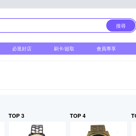
搜尋
必逛好店
刷卡/超取
會員專享
TOP 3
TOP 4
T