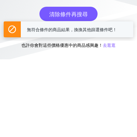
清除條件再搜尋
無符合條件的商品結果，換換其他篩選條件吧！
或
也許你會對這些價格優惠中的商品感興趣！
去逛逛