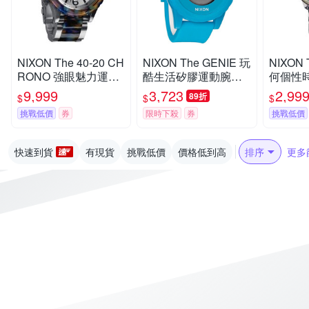
NIXON The 40-20 CH
NIXON The GENIE 玩
NIXON 
RONO 強眼魅力運動
酷生活矽膠運動腕錶-
何個性
腕錶-鋼帶-藍彩玳瑁-N
藍-44mm
銀-NXA3
9,999
3,723
2,99
89折
$
$
$
XA0371116
m
挑戰低價
券
限時下殺
券
挑戰低價
快速到貨
有現貨
挑戰低價
價格低到高
排序
更多