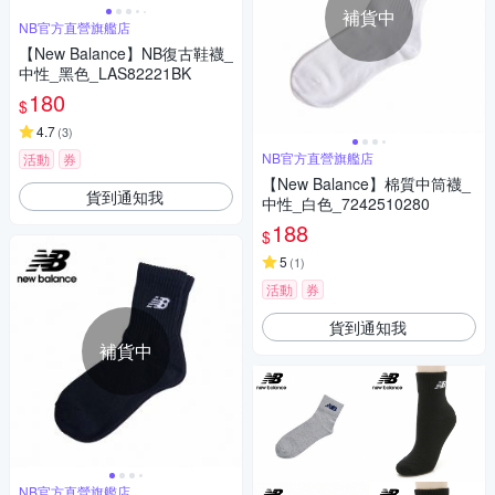
補貨中
NB官方直營旗艦店
【New Balance】NB復古鞋襪_
中性_黑色_LAS82221BK
180
$
4.7
(
3
)
NB官方直營旗艦店
活動
券
【New Balance】棉質中筒襪_
貨到通知我
中性_白色_7242510280
188
$
5
(
1
)
活動
券
貨到通知我
補貨中
NB官方直營旗艦店