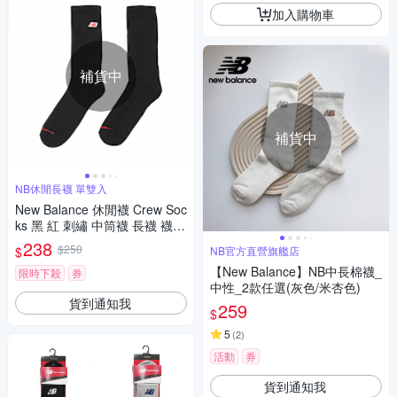
加入購物車
補貨中
補貨中
NB休閒長襪 單雙入
New Balance 休閒襪 Crew Soc
ks 黑 紅 刺繡 中筒襪 長襪 襪子
NB 單雙入 LAS51261BK
238
$250
$
NB官方直營旗艦店
【New Balance】NB中長棉襪_
限時下殺
券
中性_2款任選(灰色/米杏色)
貨到通知我
259
$
5
(
2
)
活動
券
貨到通知我