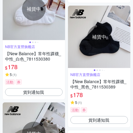
補貨中
補貨中
NB官方直營旗艦店
【New Balance】常年性踝襪_
中性_白色_7811530380
178
$
5
NB官方直營旗艦店
(
1
)
【New Balance】常年性踝襪_
活動
券
中性_黑色_7811530389
貨到通知我
178
$
5
(
1
)
活動
券
貨到通知我