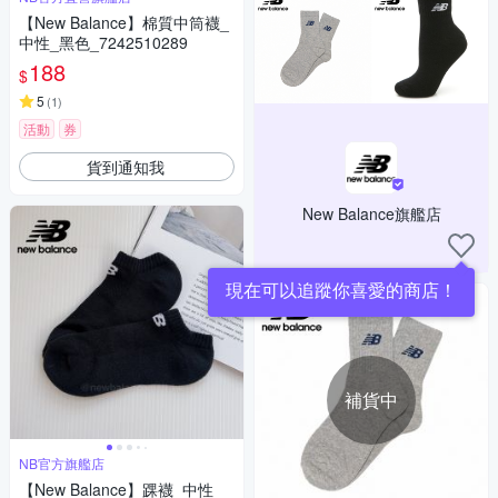
【New Balance】棉質中筒襪_
中性_黑色_7242510289
188
$
5
(
1
)
活動
券
貨到通知我
New Balance旗艦店
現在可以追蹤你喜愛的商店！
補貨中
NB官方旗艦店
【New Balance】踝襪_中性_