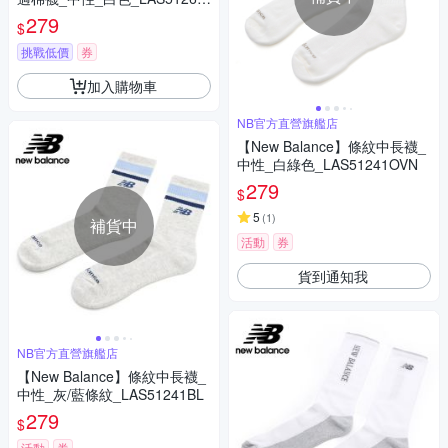
WT
279
$
挑戰低價
券
加入購物車
NB官方直營旗艦店
【New Balance】條紋中長襪_
中性_白綠色_LAS51241OVN
279
$
5
(
1
)
補貨中
活動
券
貨到通知我
NB官方直營旗艦店
【New Balance】條紋中長襪_
中性_灰/藍條紋_LAS51241BL
279
$
活動
券