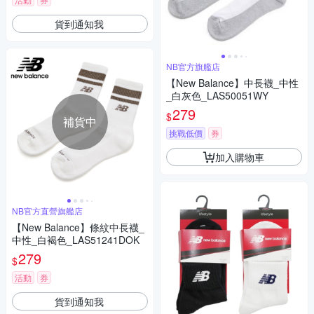
貨到通知我
NB官方旗艦店
【New Balance】中長襪_中性
_白灰色_LAS50051WY
279
$
補貨中
挑戰低價
券
加入購物車
NB官方直營旗艦店
【New Balance】條紋中長襪_
中性_白褐色_LAS51241DOK
279
$
活動
券
貨到通知我