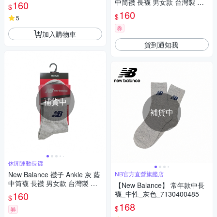
71204004-
中筒襪 長襪 男女款 台灣製 運
160
$
動 NB 紐巴倫 7120400489
160
$
5
券
加入購物車
貨到通知我
補貨中
補貨中
休閒運動長襪
New Balance 襪子 Ankle 灰 藍
NB官方直營旗艦店
中筒襪 長襪 男女款 台灣製 運
【New Balance】 常年款中長
動 NB 紐巴倫 7120400485
160
襪_中性_灰色_7130400485
$
168
$
券