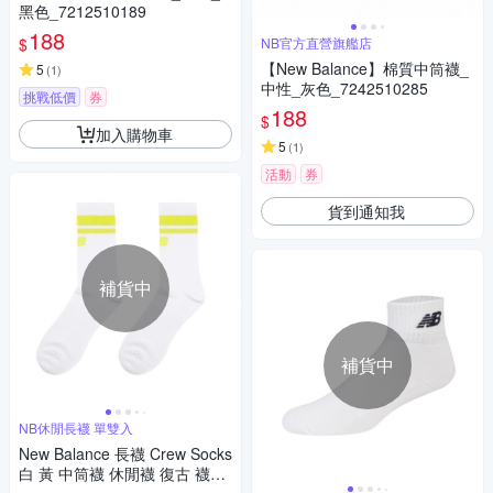
黑色_7212510189
188
$
NB官方直營旗艦店
【New Balance】棉質中筒襪_
5
(
1
)
中性_灰色_7242510285
挑戰低價
券
188
$
加入購物車
5
(
1
)
活動
券
貨到通知我
補貨中
補貨中
NB休閒長襪 單雙入
New Balance 長襪 Crew Socks
白 黃 中筒襪 休閒襪 復古 襪子