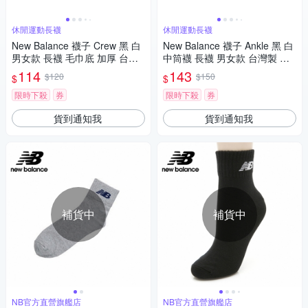
休閒運動長襪
休閒運動長襪
New Balance 襪子 Crew 黑 白
New Balance 襪子 Ankle 黑 白
男女款 長襪 毛巾底 加厚 台灣
中筒襪 長襪 男女款 台灣製 毛
製 NB 7130400389
巾底 加厚 運動 NB 712040038
114
143
$120
$150
$
$
9
限時下殺
券
限時下殺
券
貨到通知我
貨到通知我
補貨中
補貨中
NB官方直營旗艦店
NB官方直營旗艦店