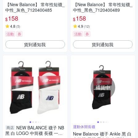
【New Balance】 常年性短襪_
【New Balance】 常年性短襪_
中性_灰色_7120400485
中性_黑色_7120400489
158
158
$
$
4.8
4.9
(
5
)
(
12
)
活動
券
活動
券
貨到通知我
貨到通知我
補貨中
運動休閒長襪
NEW BALANCE 襪子 NB
商店
黑 白 LOGO 中筒襪 長襪 一入
New Balance 襪子 Ankle 黑 白