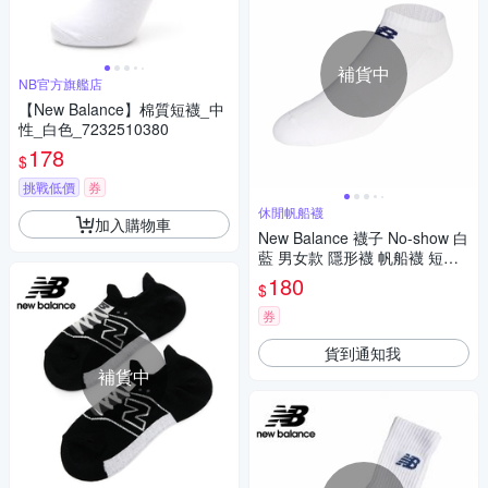
補貨中
NB官方旗艦店
【New Balance】棉質短襪_中
性_白色_7232510380
178
$
挑戰低價
券
休閒帆船襪
加入購物車
New Balance 襪子 No-show 白
藍 男女款 隱形襪 帆船襪 短襪
踝襪 單雙入 台灣製 78115303
180
$
80
券
貨到通知我
補貨中