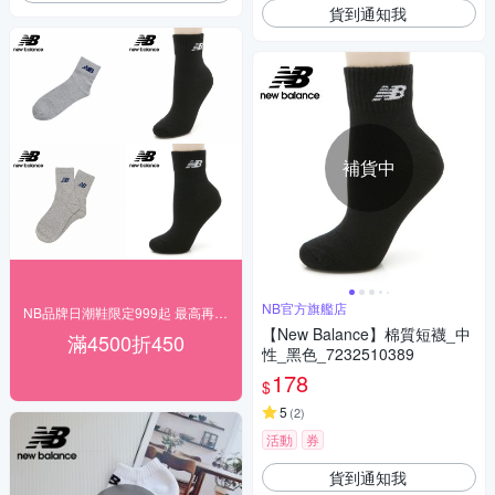
貨到通知我
補貨中
NB官方旗艦店
NB品牌日潮鞋限定999起 最高再折450
【New Balance】棉質短襪_中
滿4500折450
性_黑色_7232510389
178
$
5
(
2
)
活動
券
貨到通知我