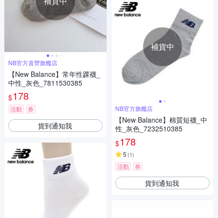
補貨中
補貨中
NB官方直營旗艦店
【New Balance】常年性踝襪_
中性_灰色_7811530385
178
$
NB官方旗艦店
活動
券
【New Balance】棉質短襪_中
貨到通知我
性_灰色_7232510385
178
$
5
(
1
)
活動
券
貨到通知我