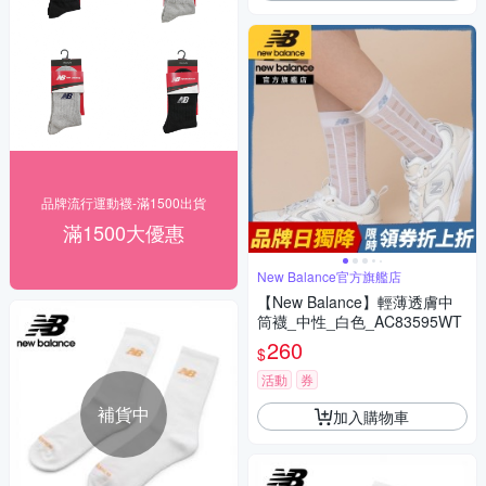
品牌流行運動襪-滿1500出貨
滿1500大優惠
New Balance官方旗艦店
【New Balance】輕薄透膚中
筒襪_中性_白色_AC83595WT
260
$
活動
券
補貨中
加入購物車