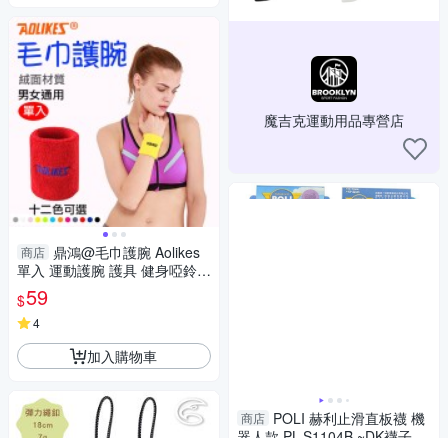
魔吉克運動用品專營店
鼎鴻@毛巾護腕 Aolikes
商店
單入 運動護腕 護具 健身啞鈴
重量訓練 舉重 彈力護腕 奧力克
59
$
斯
4
加入購物車
POLI 赫利止滑直板襪 機
商店
器人款 PL-S1104B ~DK襪子毛