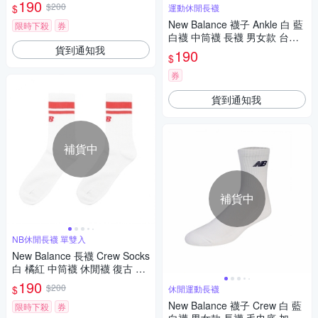
NB LAS32161WYL
190
$200
$
運動休閒長襪
New Balance 襪子 Ankle 白 藍
限時下殺
券
白襪 中筒襪 長襪 男女款 台灣
貨到通知我
製 毛巾底 加厚 運動 NB 71204
190
$
00380
券
貨到通知我
補貨中
補貨中
NB休閒長襪 單雙入
New Balance 長襪 Crew Socks
白 橘紅 中筒襪 休閒襪 復古 襪
子 NB LAS32161WPK
190
$200
$
休閒運動長襪
New Balance 襪子 Crew 白 藍
限時下殺
券