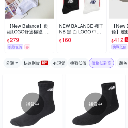
【New Balance】刺
NEW BALANCE 襪子
【New 
繡LOGO舒適棉襪_中
NB 黑 白 LOGO 中筒
倫】運動
性_白色_LAS51181
襪 長襪 一入 7120400
at 男女 
279
160
412
$
$
$
WT
4-
SLA B-
挑戰低價
券
挑戰低價
C-LAH
分類
快速到貨
有現貨
挑戰低價
價格低到高
顏色
補貨中
補貨中