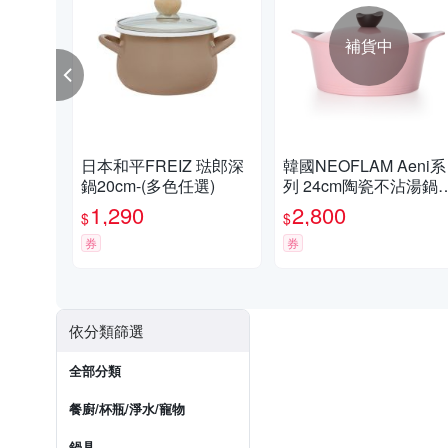
補貨中
日本和平FREIZ 琺郎深
韓國NEOFLAM Aeni系
鍋20cm-(多色任選)
列 24cm陶瓷不沾湯鍋
+陶瓷塗層鍋蓋
1,290
2,800
$
$
券
券
依分類篩選
全部分類
餐廚/杯瓶/淨水/寵物
鍋具