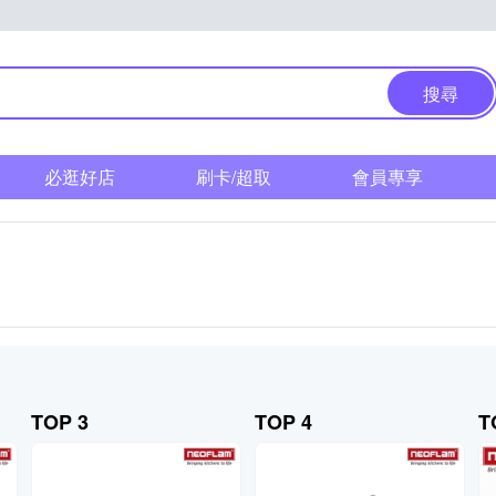
搜尋
必逛好店
刷卡/超取
會員專享
TOP 3
TOP 4
T