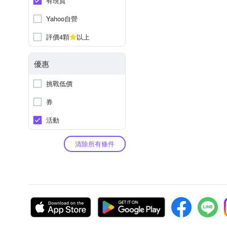
有現貨
Yahoo自營
評價4顆
以上
優惠
挑戰低價
券
活動
清除所有條件