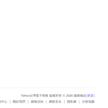
Yahoo台灣電子商務 版權所有 © 2026 服務條款(
更新
)
服中心
|
關於我們
|
購物須知
|
網路安全
|
隱私權
|
分類地圖