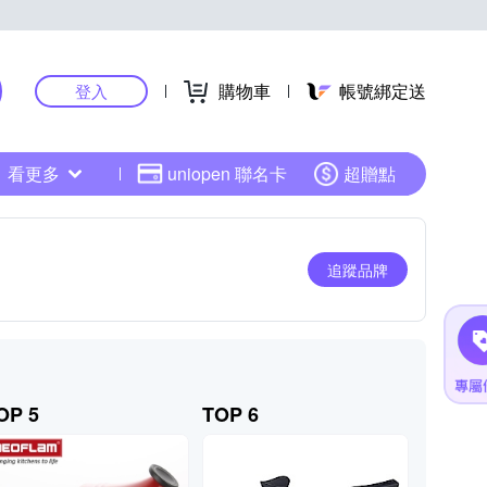
購物車
帳號綁定送
登入
看更多
uniopen 聯名卡
超贈點
追蹤品牌
OP 5
TOP 6
TOP