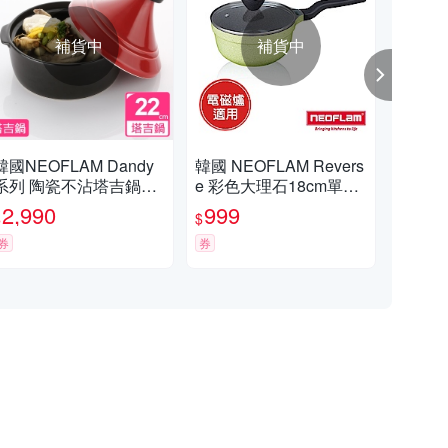
補貨中
補貨中
韓國NEOFLAM Dandy
韓國 NEOFLAM Revers
日本
系列 陶瓷不沾塔吉鍋22
e 彩色大理石18cm單柄
鍋1
cm
湯鍋(適用電磁爐）
2,990
999
1,
$
$
$
券
券
券