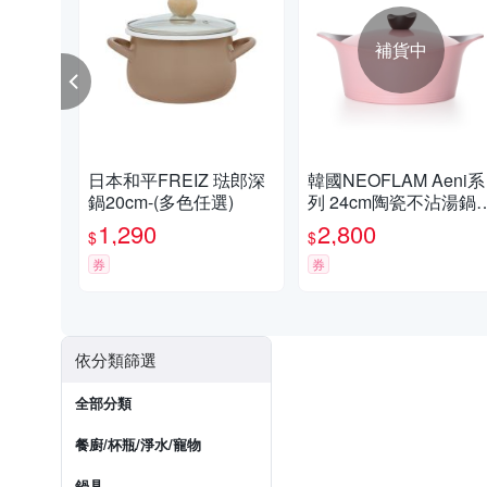
補貨中
日本和平FREIZ 琺郎深
韓國NEOFLAM Aeni系
鍋20cm-(多色任選)
列 24cm陶瓷不沾湯鍋
+陶瓷塗層鍋蓋
1,290
2,800
$
$
券
券
依分類篩選
全部分類
餐廚/杯瓶/淨水/寵物
鍋具