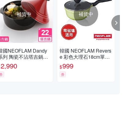
補貨中
補貨中
韓國NEOFLAM Dandy
韓國 NEOFLAM Revers
日本
系列 陶瓷不沾塔吉鍋22
e 彩色大理石18cm單柄
鍋1
cm
湯鍋(適用電磁爐）
2,990
999
1,
$
$
$
券
券
券