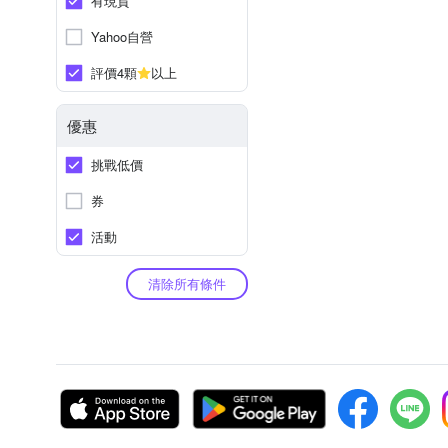
有現貨
Yahoo自營
評價4顆
以上
優惠
挑戰低價
券
活動
清除所有條件