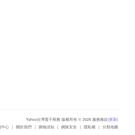
Yahoo台灣電子商務 版權所有 © 2026 服務條款(
更新
)
服中心
|
關於我們
|
購物須知
|
網路安全
|
隱私權
|
分類地圖