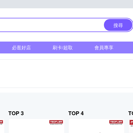
搜尋
必逛好店
刷卡/超取
會員專享
TOP 3
TOP 4
T