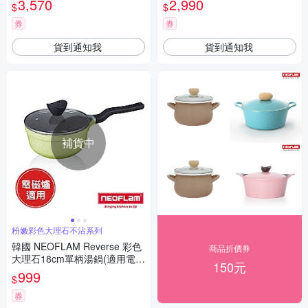
3,570
2,990
$
$
券
券
貨到通知我
貨到通知我
補貨中
粉嫩彩色大理石不沾系列
韓國 NEOFLAM Reverse 彩色
商品折價券
大理石18cm單柄湯鍋(適用電磁
150元
爐）
999
$
券