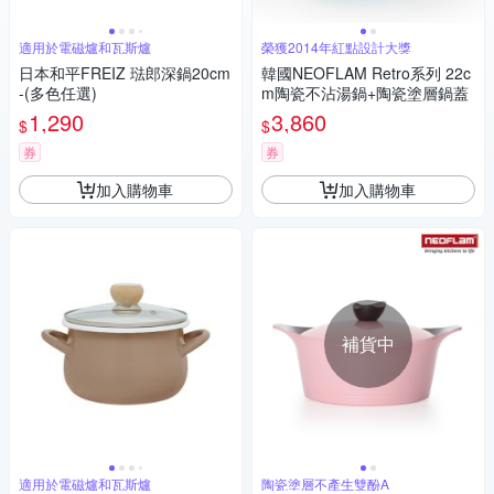
適用於電磁爐和瓦斯爐
榮獲2014年紅點設計大獎
日本和平FREIZ 琺郎深鍋20cm
韓國NEOFLAM Retro系列 22c
-(多色任選)
m陶瓷不沾湯鍋+陶瓷塗層鍋蓋
1,290
3,860
$
$
券
券
加入購物車
加入購物車
補貨中
適用於電磁爐和瓦斯爐
陶瓷塗層不產生雙酚A