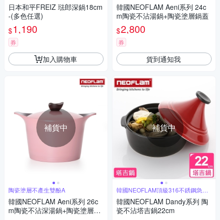
日本和平FREIZ 琺郎深鍋18cm
韓國NEOFLAM Aeni系列 24c
-(多色任選)
m陶瓷不沾湯鍋+陶瓷塗層鍋蓋
1,190
2,800
$
$
券
券
加入購物車
貨到通知我
補貨中
補貨中
陶瓷塗層不產生雙酚A
韓國NEOFLAM頂級316不銹鋼急速
壓
韓國NEOFLAM Aeni系列 26c
韓國NEOFLAM Dandy系列 陶
m陶瓷不沾深湯鍋+陶瓷塗層鍋
瓷不沾塔吉鍋22cm
蓋