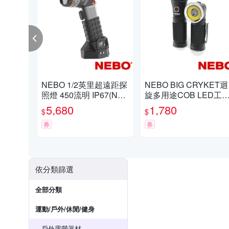
NEBO 1/2英里超遠距探
NEBO BIG CRYKET迴
照燈 450流明 IP67(NEB
旋多用途COB LED工
-SPT-1003-G)
手電筒(NE6666TB)
5,680
1,780
$
$
券
券
依分類篩選
全部分類
運動/戶外/休閒/健身
戶外露營器材