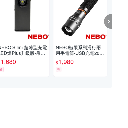
NEBO Slim+超薄型充電
NEBO極限系列滑行兩
NEB
LED燈Plus升級版-吊卡
用手電筒-USB充電2000
C 
(NEB-6859-G)
流明 IP67(NEB-WLT-10
強光
1,680
1,980
3,
$
$
$
03-G)
E66
券
券
券