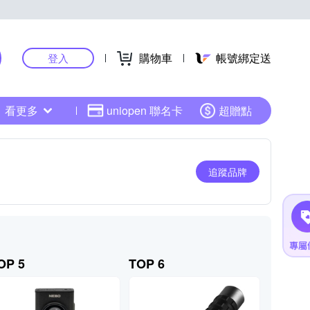
購物車
帳號綁定送
登入
看更多
uniopen 聯名卡
超贈點
追蹤品牌
OP 5
TOP 6
TOP