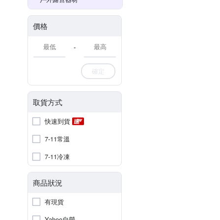
價格
-
確定
取貨方式
快速到貨
7-11常溫
7-11冷凍
商品狀況
有現貨
Yahoo自營