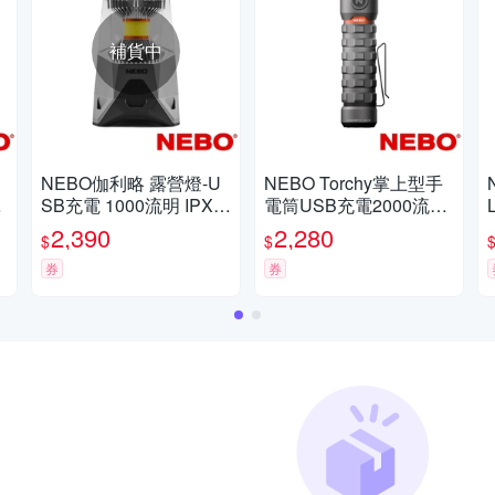
補貨中
NEBO伽利略 露營燈-U
NEBO Torchy掌上型手
作
SB充電 1000流明 IPX4
電筒USB充電2000流明I
(NEB-LTN-0004-G)
PX6(NEB-FLT-1006-G)
2,390
2,280
$
$
券
券