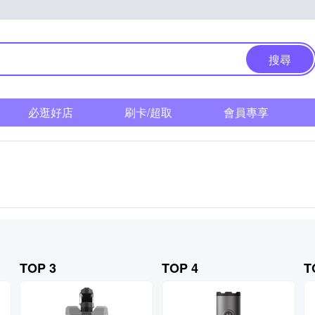
搜尋
必逛好店
刷卡/超取
會員專享
TOP 3
TOP 4
T