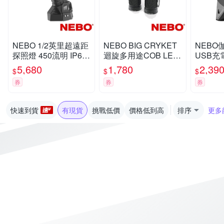
NEBO 1/2英里超遠距
NEBO BIG CRYKET
NEBO
探照燈 450流明 IP67
迴旋多用途COB LED
USB充電
(NEB-SPT-1003-G)
工作手電筒(NE6666T
PX4(NE
5,680
1,780
2,39
$
$
$
B)
G)
券
券
券
快速到貨
有現貨
挑戰低價
價格低到高
排序
更多