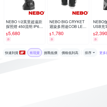
NEBO 1/2英里超遠距
NEBO BIG CRYKET
NEBO
探照燈 450流明 IP67
迴旋多用途COB LED
USB充電
(NEB-SPT-1003-G)
工作手電筒(NE6666T
PX4(NE
5,680
1,780
2,39
$
$
$
B)
G)
券
券
券
快速到貨
有現貨
挑戰低價
價格低到高
排序
更多