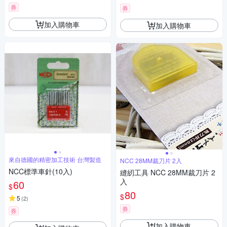
券
券
加入購物車
加入購物車
來自德國的精密加工技術 台灣製造
NCC 28MM裁刀片 2入
NCC標準車針(10入)
縫紉工具 NCC 28MM裁刀片 2
入
60
$
80
$
5
(
2
)
券
券
加入購物車