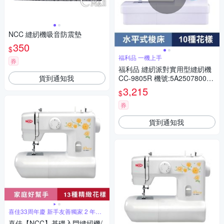
NCC 縫紉機吸音防震墊
350
$
福利品 一機上手
券
福利品 縫紉派對實用型縫紉機
貨到通知我
CC-9805R 機號:5A250780011
58
3,215
$
券
貨到通知我
喜佳33周年慶 新手友善獨家 2 年保
固
喜佳【NCC】基礎入門縫紉機/