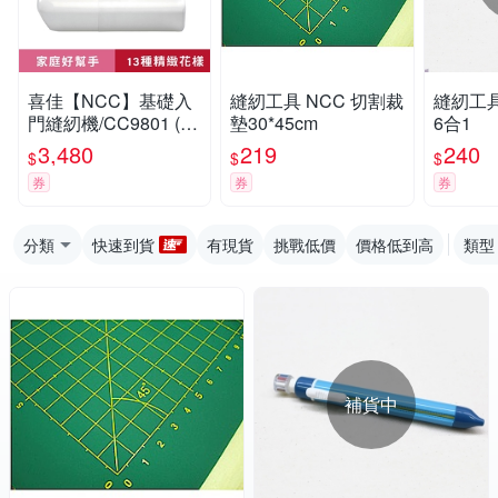
喜佳【NCC】基礎入
縫紉工具 NCC 切割裁
縫紉工具
門縫紉機/CC9801 (高
墊30*45cm
6合1
CP值，居家縫補首選)
3,480
219
240
$
$
$
券
券
券
分類
快速到貨
有現貨
挑戰低價
價格低到高
類型
補貨中