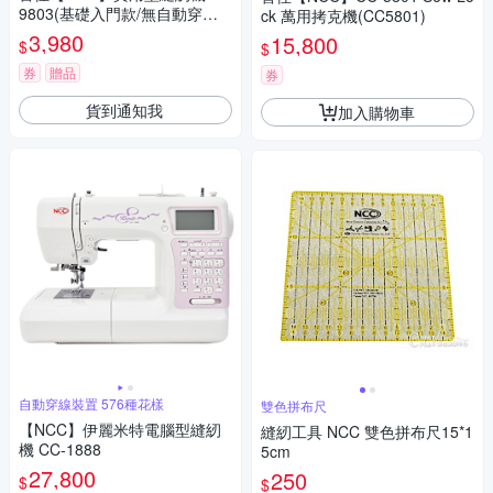
9803(基礎入門款/無自動穿線
ck 萬用拷克機(CC5801)
裝置)
3,980
15,800
$
$
券
贈品
券
貨到通知我
加入購物車
自動穿線裝置 576種花樣
雙色拼布尺
【NCC】伊麗米特電腦型縫紉
縫紉工具 NCC 雙色拼布尺15*1
機 CC-1888
5cm
27,800
250
$
$