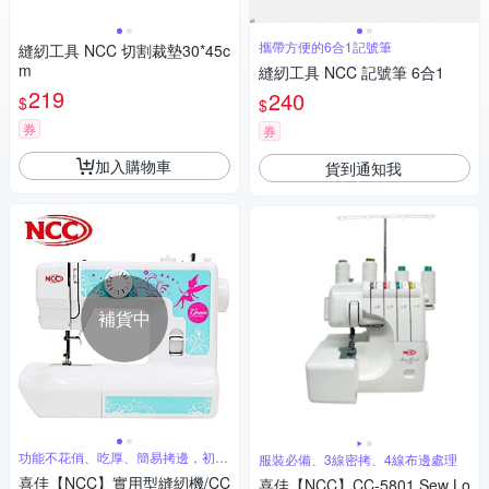
攜帶方便的6合1記號筆
縫紉工具 NCC 切割裁墊30*45c
m
縫紉工具 NCC 記號筆 6合1
219
240
$
$
券
券
加入購物車
貨到通知我
補貨中
功能不花俏、吃厚、簡易拷邊，初學
服裝必備、3線密拷、4線布邊處理
者適用款
喜佳【NCC】實用型縫紉機/CC
喜佳【NCC】CC-5801 Sew Lo