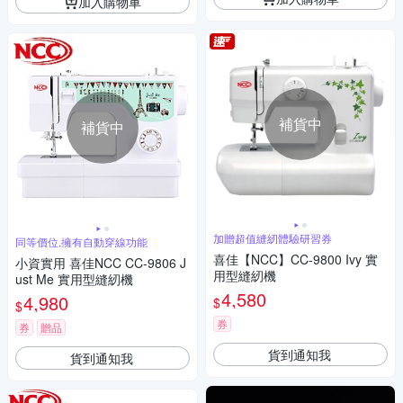
加入購物車
補貨中
補貨中
加贈超值縫紉體驗研習券
同等價位,擁有自動穿線功能
喜佳【NCC】CC-9800 Ivy 實
小資實用 喜佳NCC CC-9806 J
用型縫紉機
ust Me 實用型縫紉機
4,580
4,980
$
$
券
券
贈品
貨到通知我
貨到通知我