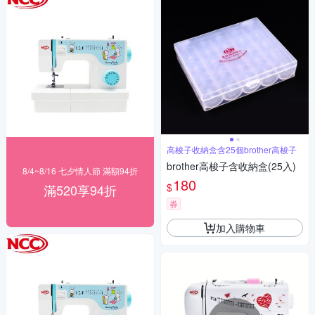
高梭子收納盒含25個brother高梭子
brother高梭子含收納盒(25入)
8/4~8/16 七夕情人節 滿額94折
180
$
滿520享94折
券
加入購物車