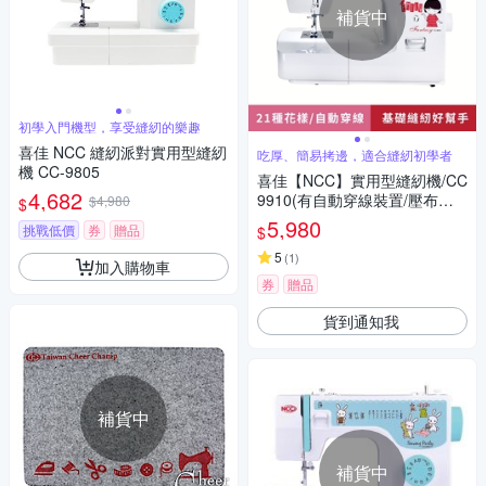
補貨中
初學入門機型，享受縫紉的樂趣
喜佳 NCC 縫紉派對實用型縫紉
吃厚、簡易拷邊，適合縫紉初學者
機 CC-9805
喜佳【NCC】實用型縫紉機/CC
4,682
9910(有自動穿線裝置/壓布腳
$4,980
$
壓力調節鈕)
5,980
挑戰低價
券
贈品
$
5
(
1
)
加入購物車
券
贈品
貨到通知我
補貨中
補貨中