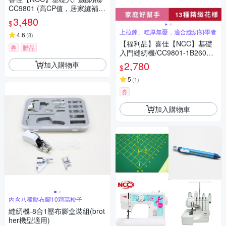
CC9801 (高CP值，居家縫補首
選)
3,480
$
上拉鍊、吃厚無憂，適合縫紉初學者
4.6
(
8
)
【福利品】喜佳【NCC】基礎
券
贈品
入門縫紉機/CC9801-1B260O9
000823
2,780
加入購物車
$
5
(
1
)
券
加入購物車
內含八種壓布腳10顆高梭子
縫紉機-8合1壓布腳盒裝組(brot
her機型適用)