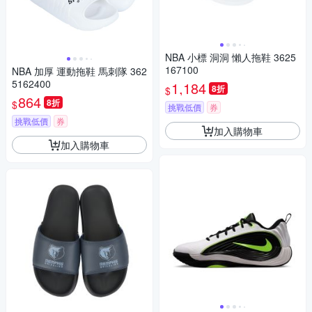
NBA 小標 洞洞 懶人拖鞋 3625
167100
NBA 加厚 運動拖鞋 馬刺隊 362
5162400
1,184
8折
$
864
8折
$
挑戰低價
券
挑戰低價
券
加入購物車
加入購物車