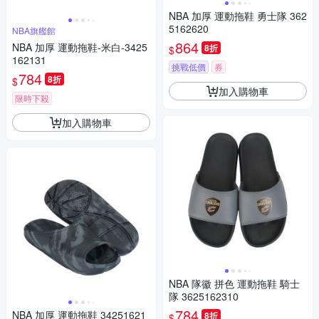
NBA 加厚 運動拖鞋 勇士隊 362
5162620
NBA旗艦館
864
NBA 加厚 運動拖鞋-米白-3425
8折
$
162131
挑戰低價
券
784
8折
$
加入購物車
限時下殺
加入購物車
NBA 隊徽 拼色 運動拖鞋 騎士
隊 3625162310
784
NBA 加厚 運動拖鞋 34251621
8折
$