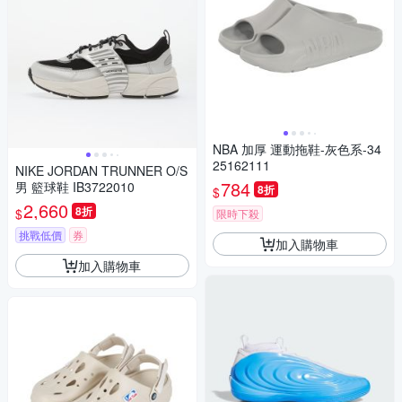
NBA 加厚 運動拖鞋-灰色系-34
25162111
NIKE JORDAN TRUNNER O/S
784
男 籃球鞋 IB3722010
8折
$
2,660
8折
$
限時下殺
挑戰低價
券
加入購物車
加入購物車