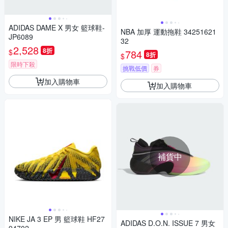
ADIDAS DAME X 男女 籃球鞋-
NBA 加厚 運動拖鞋 34251621
JP6089
32
2,528
8折
$
784
8折
$
限時下殺
挑戰低價
券
加入購物車
加入購物車
補貨中
NIKE JA 3 EP 男 籃球鞋 HF27
ADIDAS D.O.N. ISSUE 7 男女