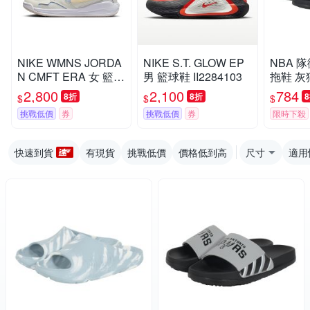
NIKE WMNS JORDA
NIKE S.T. GLOW EP
NBA 
N CMFT ERA 女 籃球
男 籃球鞋 II2284103
拖鞋 灰
鞋 IR7556171
525162
2,800
2,100
784
8折
8折
$
$
$
挑戰低價
券
挑戰低價
券
限時下殺
快速到貨
有現貨
挑戰低價
價格低到高
尺寸
適用