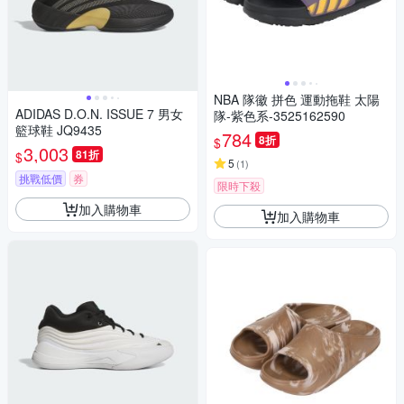
NBA 隊徽 拼色 運動拖鞋 太陽
ADIDAS D.O.N. ISSUE 7 男女
隊-紫色系-3525162590
籃球鞋 JQ9435
784
8折
$
3,003
81折
$
5
(
1
)
挑戰低價
券
限時下殺
加入購物車
加入購物車