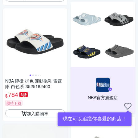
NBA 隊徽 拼色 運動拖鞋 雷霆
隊-白色系-3525162400
784
8折
$
NBA官方旗艦店
限時下殺
加入購物車
現在可以追蹤你喜愛的商店！