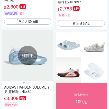
94702
籃球鞋-JR7697
2,800
8折
$
2,788
8折
$
挑戰低價
券
限時下殺
加入購物車
貨到通知我
補貨中
ADIDAS HARDEN VOLUME 9
男 籃球鞋 JH6482
商品折價券
3,308
8折
$
100元
限時下殺