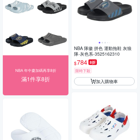
NBA 隊徽 拼色 運動拖鞋 灰狼
隊-灰色系-3525162310
784
8折
$
NBA 年中慶加碼再享8折
限時下殺
滿1件享8折
加入購物車