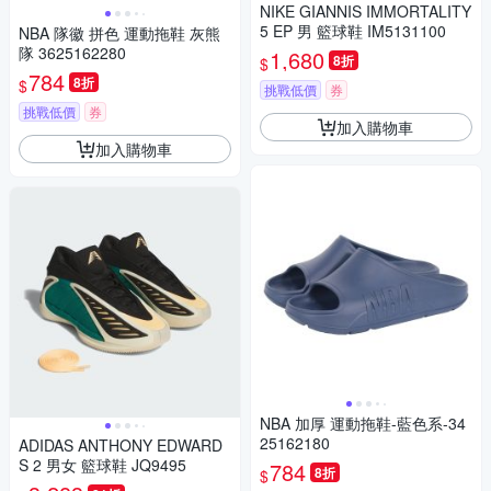
NIKE GIANNIS IMMORTALITY
5 EP 男 籃球鞋 IM5131100
NBA 隊徽 拼色 運動拖鞋 灰熊
隊 3625162280
1,680
8折
$
784
8折
$
挑戰低價
券
挑戰低價
券
加入購物車
加入購物車
NBA 加厚 運動拖鞋-藍色系-34
25162180
ADIDAS ANTHONY EDWARD
S 2 男女 籃球鞋 JQ9495
784
8折
$