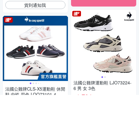
貨到通知我
法國公雞牌運動鞋 LJO73224-
6 男 女 3色
法國公雞牌CLS-X5運動鞋 休閒
鞋 中性 四色 LOQ73101-4
1,794
$
1,434
$
活動
券
3.7
(
3
)
加入購物車
活動
券
加入購物車