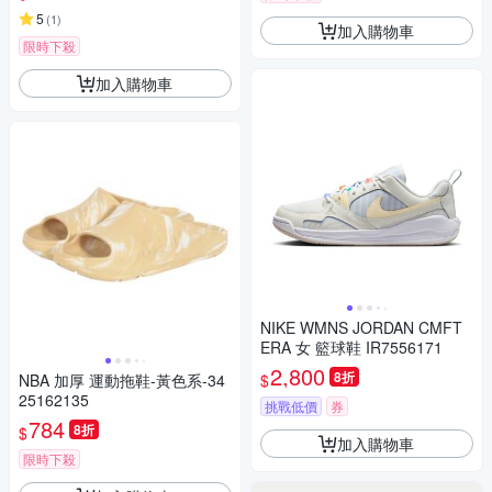
5
(
1
)
加入購物車
限時下殺
加入購物車
NIKE WMNS JORDAN CMFT
ERA 女 籃球鞋 IR7556171
2,800
8折
$
NBA 加厚 運動拖鞋-黃色系-34
25162135
挑戰低價
券
784
8折
$
加入購物車
限時下殺