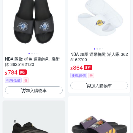
NBA 加厚 運動拖鞋 湖人隊 362
NBA 隊徽 拼色 運動拖鞋 魔術
5162700
隊 3625162120
864
8折
$
784
8折
$
挑戰低價
券
挑戰低價
券
加入購物車
加入購物車