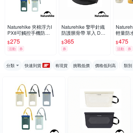
Naturehike 夾棉浮力I
Naturehike 擎甲針織
Natur
PX8可觸控手機防水
防護髕骨帶 單入 DS0
輕量防水
袋 BS015
14
017
275
365
475
$
$
$
活動
券
券
活動
券
分類
快速到貨
有現貨
挑戰低價
價格低到高
類別