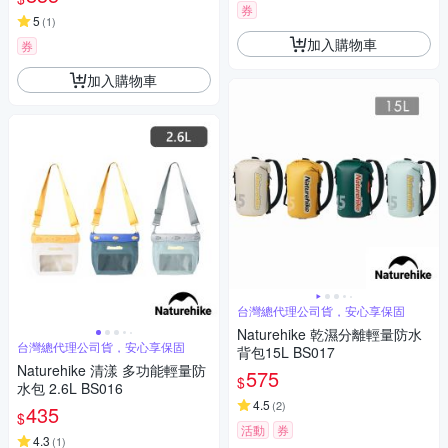
券
5
(
1
)
加入購物車
券
加入購物車
台灣總代理公司貨，安心享保固
Naturehike 乾濕分離輕量防水
台灣總代理公司貨，安心享保固
背包15L BS017
Naturehike 清漾 多功能輕量防
575
$
水包 2.6L BS016
4.5
(
2
)
435
$
活動
券
4.3
(
1
)