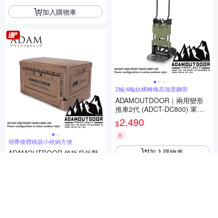
加入購物車
2輪/4輪結構轉換高強度鋼管
ADAMOUTDOOR｜兩用變形
推車2代 (ADCT-DC800) 軍用
綠
2,490
$
券
摺疊後體積超小收納方便
加入購物車
ADAMOUTDOOR 竹板戶外野
戰收納箱 (ADST-FOLD1-S)沙
漠
1,290
$
券
加入購物車