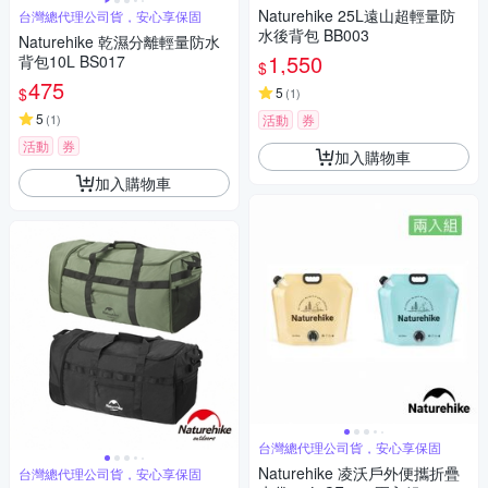
Naturehike 25L遠山超輕量防
台灣總代理公司貨，安心享保固
水後背包 BB003
Naturehike 乾濕分離輕量防水
1,550
背包10L BS017
$
475
$
5
(
1
)
5
(
1
)
活動
券
活動
券
加入購物車
加入購物車
台灣總代理公司貨，安心享保固
Naturehike 凌沃戶外便攜折疊
台灣總代理公司貨，安心享保固