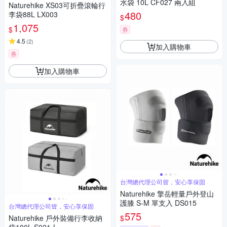
水袋 10L CF027 兩入組
Naturehike XS03可折疊滾輪行
480
李袋88L LX003
$
1,075
$
券
4.5
(
2
)
加入購物車
券
加入購物車
台灣總代理公司貨，安心享保固
Naturehike 擎岳輕量戶外登山
護膝 S-M 單支入 DS015
台灣總代理公司貨，安心享保固
575
$
Naturehike 戶外裝備行李收納