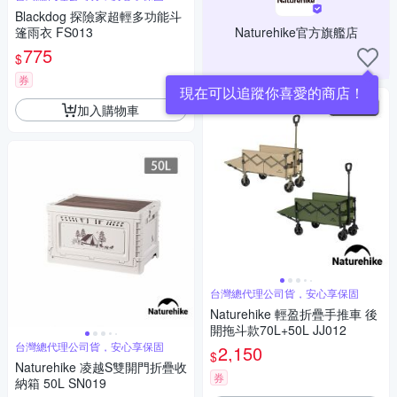
Blackdog 探險家超輕多功能斗
篷雨衣 FS013
Naturehike官方旗艦店
775
$
券
現在可以追蹤你喜愛的商店！
加入購物車
台灣總代理公司貨，安心享保固
Naturehike 輕盈折疊手推車 後
開拖斗款70L+50L JJ012
台灣總代理公司貨，安心享保固
2,150
$
Naturehike 凌越S雙開門折疊收
券
納箱 50L SN019