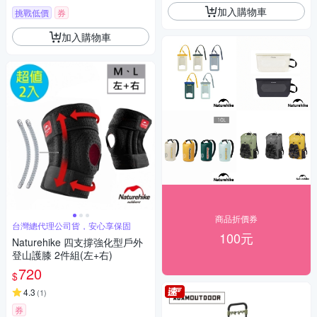
加入購物車
挑戰低價
券
加入購物車
商品折價券
台灣總代理公司貨，安心享保固
100元
Naturehike 四支撐強化型戶外
登山護膝 2件組(左+右)
720
$
4.3
(
1
)
券