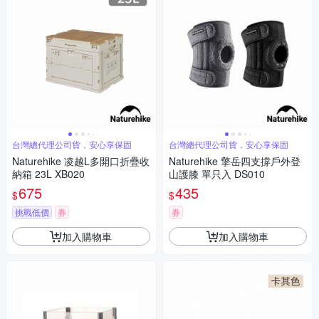
台灣總代理公司貨，安心享保固
台灣總代理公司貨，安心享保固
Naturehike 凌越L多開口折疊收
Naturehike 擎岳四支撐戶外登
納箱 23L XB020
山護膝 單只入 DS010
675
435
$
$
挑戰低價
券
券
加入購物車
加入購物車