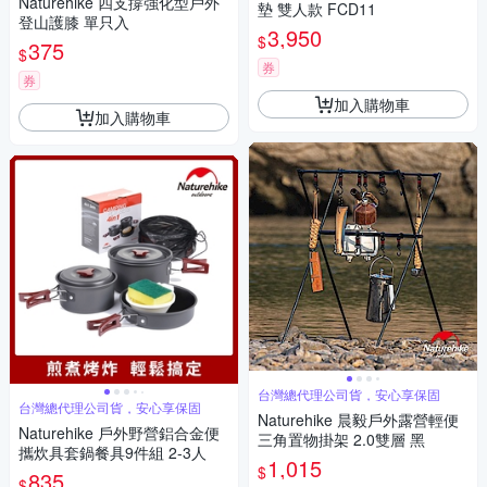
Naturehike 四支撐強化型戶外
墊 雙人款 FCD11
登山護膝 單只入
3,950
$
375
$
券
券
加入購物車
加入購物車
台灣總代理公司貨，安心享保固
台灣總代理公司貨，安心享保固
Naturehike 晨毅戶外露營輕便
Naturehike 戶外野營鋁合金便
三角置物掛架 2.0雙層 黑
攜炊具套鍋餐具9件組 2-3人
1,015
$
835
$