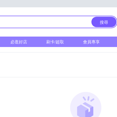
搜尋
必逛好店
刷卡/超取
會員專享