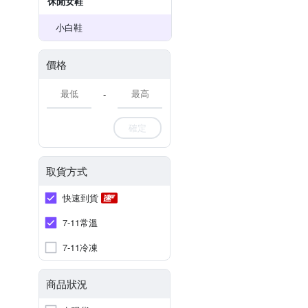
休閒女鞋
小白鞋
價格
-
確定
取貨方式
快速到貨
7-11常溫
7-11冷凍
商品狀況