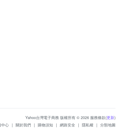
Yahoo台灣電子商務 版權所有 © 2026 服務條款(
更新
)
服中心
|
關於我們
|
購物須知
|
網路安全
|
隱私權
|
分類地圖