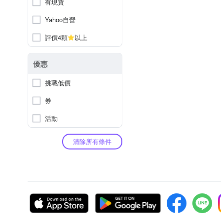
有現貨
Yahoo自營
評價4顆
以上
優惠
挑戰低價
券
活動
清除所有條件