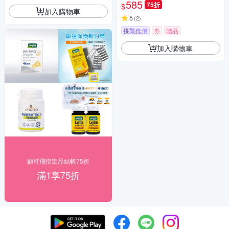
585
75折
$
加入購物車
5
(
2
)
挑戰低價
券
贈品
加入購物車
顧可飛指定品結帳75折
滿1享75折