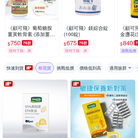
《顧可飛》葡萄糖胺
《顧可飛》鎂綜合錠
《顧可
薑黃軟骨素 (添加薑
(100錠)
金盞花(
黃)-946ml
(45粒)
750
675
840
76折
76折
$
$
$
限時下殺
券
限時下殺
券
挑戰低價
快速到貨
有現貨
挑戰低價
價格低到高
適用族群