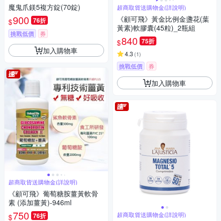
魔鬼爪鎂5複方錠(70錠)
超商取貨送購物金(詳說明)
900
《顧可飛》黃金比例金盞花(葉
76折
$
黃素)軟膠囊(45粒)_2瓶組
挑戰低價
券
840
75折
$
加入購物車
4.3
(
1
)
挑戰低價
券
加入購物車
超商取貨送購物金(詳說明)
《顧可飛》葡萄糖胺薑黃軟骨
素 (添加薑黃)-946ml
750
超商取貨送購物金(詳說明)
76折
$