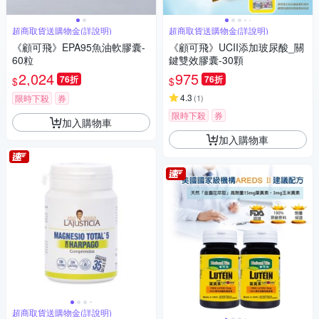
超商取貨送購物金(詳說明)
超商取貨送購物金(詳說明)
《顧可飛》EPA95魚油軟膠囊-
《顧可飛》UCII添加玻尿酸_關
60粒
鍵雙效膠囊-30顆
2,024
975
76折
76折
$
$
4.3
限時下殺
券
(
1
)
限時下殺
券
加入購物車
加入購物車
超商取貨送購物金(詳說明)