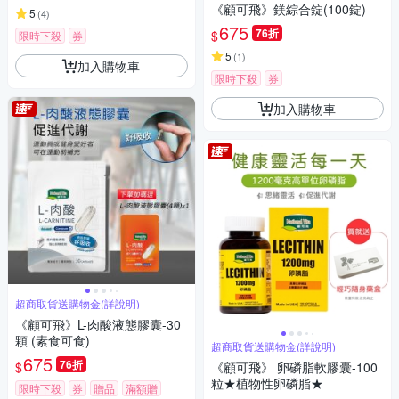
《顧可飛》鎂綜合錠(100錠)
5
(
4
)
675
76折
$
限時下殺
券
5
(
1
)
加入購物車
限時下殺
券
加入購物車
超商取貨送購物金(詳說明)
《顧可飛》L-肉酸液態膠囊-30
顆 (素食可食)
超商取貨送購物金(詳說明)
675
76折
$
《顧可飛》 卵磷脂軟膠囊-100
粒★植物性卵磷脂★
限時下殺
券
贈品
滿額贈