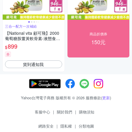
三合一配方一次補給
【National vita 顧可飛】2000
商品折價券
葡萄糖胺薑黃軟骨素-液態食品
150元
(946毫升/瓶)
899
$
券
貨到通知我
Yahoo台灣電子商務 版權所有 © 2026 服務條款(
更新
)
客服中心
|
關於我們
|
購物須知
網路安全
|
隱私權
|
分類地圖