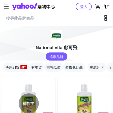
Yahoo購物中心
登入
National vita 顧可飛
追蹤品牌
快速到貨
有現貨
挑戰低價
價格低到高
主成分
全
補貨中