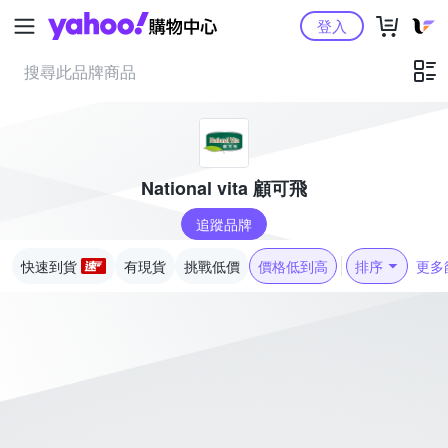
Yahoo購物中心
登入
National vita 顧可飛
追蹤品牌
快速到貨
有現貨
挑戰低價
價格低到高
排序
更多