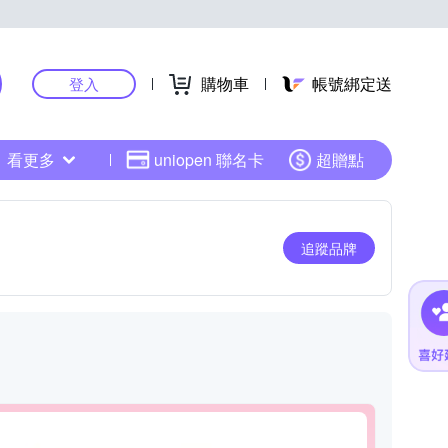
購物車
帳號綁定送
登入
看更多
uniopen 聯名卡
超贈點
追蹤品牌