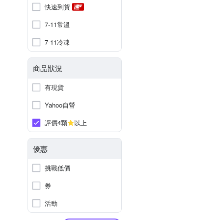
快速到貨
7-11常溫
7-11冷凍
商品狀況
有現貨
Yahoo自營
評價4顆
以上
優惠
挑戰低價
券
活動