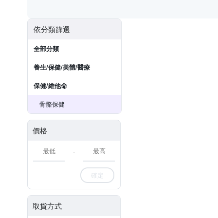
依分類篩選
全部分類
養生/保健/美體/醫療
保健/維他命
骨骼保健
價格
-
確定
取貨方式