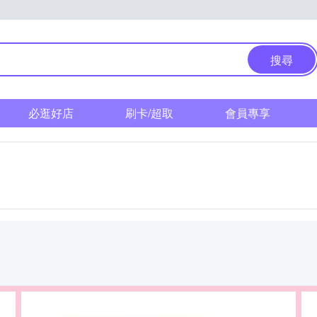
搜尋
必逛好店
刷卡/超取
會員專享