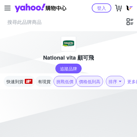
Yahoo購物中心
登入
National vita 顧可飛
追蹤品牌
快速到貨
有現貨
挑戰低價
價格低到高
排序
更多