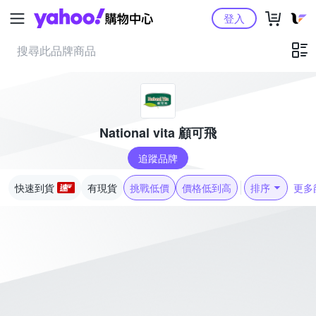
Yahoo購物中心
登入
National vita 顧可飛
追蹤品牌
快速到貨
有現貨
挑戰低價
價格低到高
排序
更多