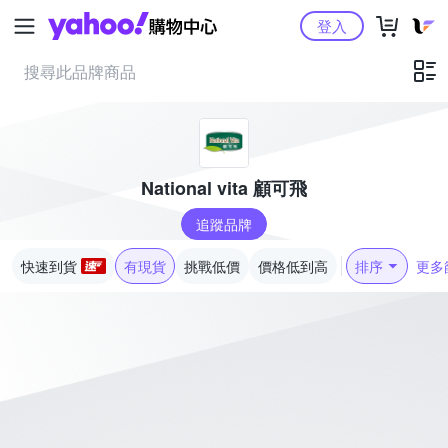
Yahoo購物中心
登入
National vita 顧可飛
追蹤品牌
快速到貨
有現貨
挑戰低價
價格低到高
排序
更多