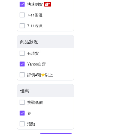
快速到貨
7-11常溫
7-11冷凍
商品狀況
有現貨
Yahoo自營
評價4顆
以上
優惠
挑戰低價
券
活動