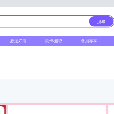
搜尋
必逛好店
刷卡/超取
會員專享