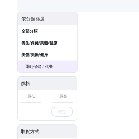
依分類篩選
全部分類
養生/保健/美體/醫療
美體/美顏/健身
運動保健 / 代餐
價格
-
確定
取貨方式