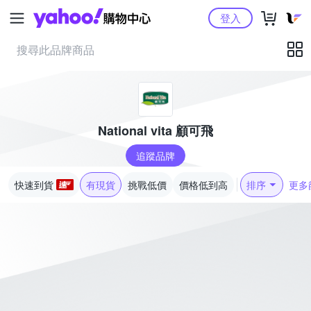
Yahoo購物中心
登入
National vita 顧可飛
追蹤品牌
快速到貨
有現貨
挑戰低價
價格低到高
排序
更多