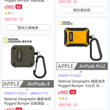
Rugged Bumper 自動開蓋 耳
限時下殺
券
機保護殼 適用 AirPods 4 - 石米
882
9折
$
色
貨到通知我
5
(
1
)
限時下殺
券
加入購物車
保險桿式卡扣設計
National Geographic 國家地理
Rugged Bumper 卡扣式 耳機
保護殼 適用 AirPods Pro 2 - 黃
882
9折
$
保險桿式卡扣設計，磁吸設計可自動
色
開蓋
National Geographic 國家地理
5
(
3
)
Rugged Bumper 自動開蓋 耳
限時下殺
券
機保護殼 適用 AirPods 4 - 卡其
882
9折