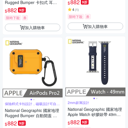
882
Rugged Bumper 卡扣式 耳機
9折
$
保護殼 適用 AirPods Pro - 灰色
882
4
(
1
)
9折
$
限時下殺
券
限時下殺
券
加入購物車
加入購物車
2mm超薄設計
保險桿式卡扣設計，磁吸設計可自動
開蓋
National Geographic 國家地理
National Geographic 國家地理
Apple Watch 矽膠錶帶 49mm -
Rugged Bumper 自動開蓋 耳
海軍藍
機保護殼 適用 AirPods Pro 2 -
882
882
9折
$
9折
$
黃色