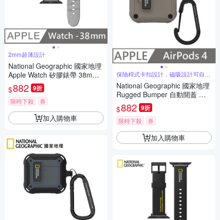
2mm超薄設計
National Geographic 國家地理
Apple Watch 矽膠錶帶 38mm -
保險桿式卡扣設計，磁吸設計可自動
開蓋
灰色
882
National Geographic 國家地理
9折
$
Rugged Bumper 自動開蓋 耳
限時下殺
券
機保護殼 適用 AirPods 4 - 灰褐
882
9折
$
色
加入購物車
限時下殺
券
加入購物車