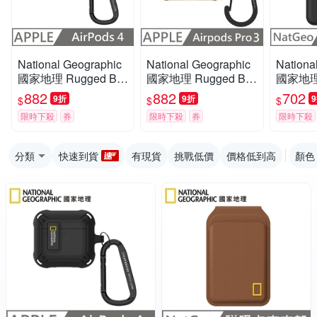
National Geographic
National Geographic
Nationa
國家地理 Rugged Bu
國家地理 Rugged Bu
國家地理
mper 卡扣式 耳機保護
mper 自動開蓋 耳機保
agSafe 
882
882
702
9折
9折
$
$
$
殼 適用 AirPods 4 - 黑
護殼 適用 AirPods Pr
黑黃
限時下殺
券
限時下殺
券
限時下殺
色
o 3 - 黃色
分類
快速到貨
有現貨
挑戰低價
價格低到高
顏色