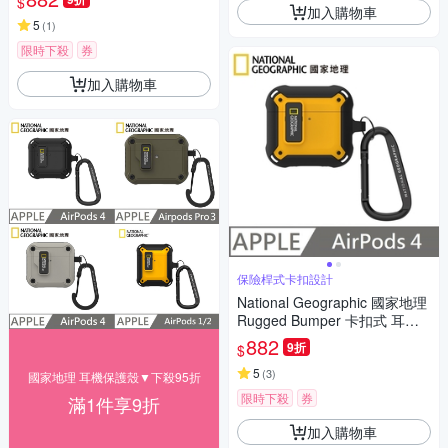
$
色
加入購物車
5
(
1
)
限時下殺
券
加入購物車
保險桿式卡扣設計
National Geographic 國家地理
Rugged Bumper 卡扣式 耳機
保護殼 適用 AirPods 4 - 黃色
882
9折
$
5
(
3
)
國家地理 耳機保護殼▼下殺95折
限時下殺
券
滿1件享9折
加入購物車