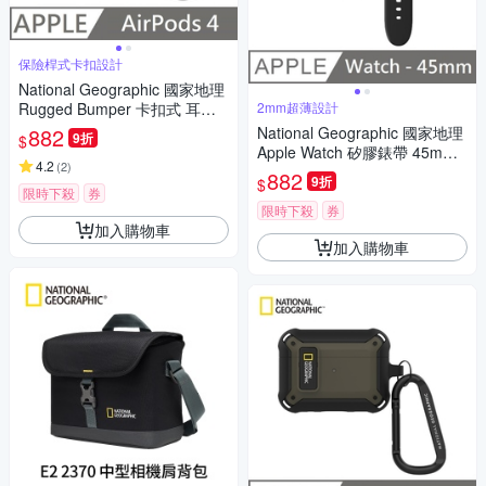
保險桿式卡扣設計
National Geographic 國家地理
Rugged Bumper 卡扣式 耳機
2mm超薄設計
保護殼 適用 AirPods 4 - 灰色
882
National Geographic 國家地理
9折
$
Apple Watch 矽膠錶帶 45mm -
4.2
(
2
)
黑色
882
9折
$
限時下殺
券
限時下殺
券
加入購物車
加入購物車