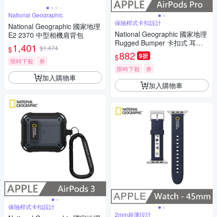
National Geographic
保險桿式卡扣設計
National Geographic 國家地理
National Geographic 國家地理
E2 2370 中型相機肩背包
Rugged Bumper 卡扣式 耳機
1,401
$1,474
$
保護殼 適用 AirPods Pro - 卡其
882
9折
$
色
限時下殺
券
限時下殺
券
加入購物車
加入購物車
保險桿式卡扣設計
2mm超薄設計