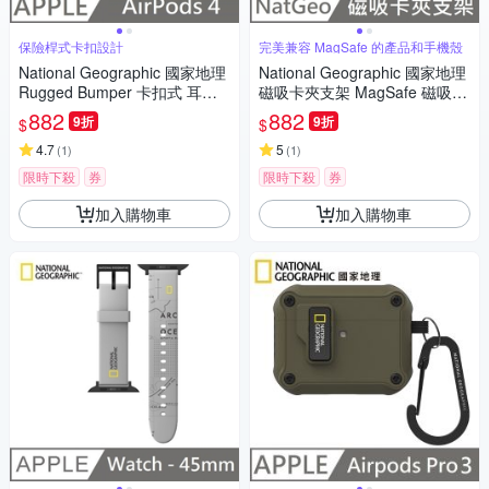
保險桿式卡扣設計
完美兼容 MagSafe 的產品和手機殼
National Geographic 國家地理
National Geographic 國家地理
Rugged Bumper 卡扣式 耳機
磁吸卡夾支架 MagSafe 磁吸支
保護殼 適用 AirPods 4 - 黑色
架 - 棕色
882
882
9折
9折
$
$
4.7
5
(
1
)
(
1
)
限時下殺
券
限時下殺
券
加入購物車
加入購物車