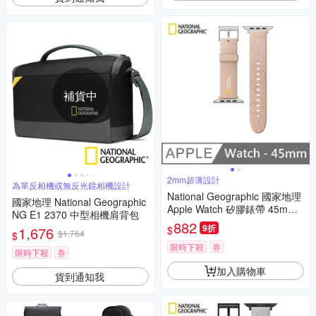
補貨中
2mm超薄設計
為單反相機或無反光鏡相機設計
National Geographic 國家地理
國家地理 National Geographic
Apple Watch 矽膠錶帶 45mm -
NG E1 2370 中型相機肩背包
粉色
882
9折
$
1,676
$1,764
$
限時下殺
券
限時下殺
券
加入購物車
貨到通知我