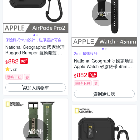
補貨中
保險桿式卡扣設計，磁吸設計可自動
開蓋
National Geographic 國家地理
Rugged Bumper 自動開蓋 耳
2mm超薄設計
機保護殼 適用 AirPods Pro 2 -
882
National Geographic 國家地理
9折
$
黑色
Apple Watch 矽膠錶帶 45mm -
5
(
2
)
山脈黑
882
9折
$
限時下殺
券
限時下殺
券
加入購物車
貨到通知我
補貨中