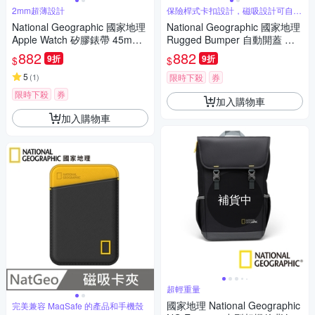
2mm超薄設計
保險桿式卡扣設計，磁吸設計可自動
開蓋
National Geographic 國家地理
National Geographic 國家地理
Apple Watch 矽膠錶帶 45mm -
Rugged Bumper 自動開蓋 耳
灰色
機保護殼 適用 AirPods Pro 3 -
882
882
9折
9折
$
$
卡其色
5
(
1
)
限時下殺
券
限時下殺
券
加入購物車
加入購物車
補貨中
超輕重量
國家地理 National Geographic
完美兼容 MagSafe 的產品和手機殼