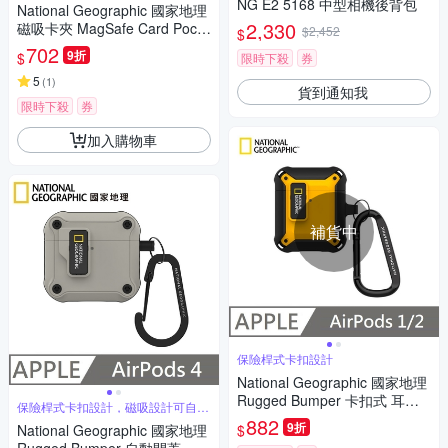
NG E2 5168 中型相機後背包
National Geographic 國家地理
2,330
磁吸卡夾 MagSafe Card Pock
$2,452
$
et - 黑黃
702
9折
$
限時下殺
券
5
(
1
)
貨到通知我
限時下殺
券
加入購物車
補貨中
保險桿式卡扣設計
National Geographic 國家地理
Rugged Bumper 卡扣式 耳機
保險桿式卡扣設計，磁吸設計可自動
保護殼 適用 AirPods 1/2 - 黃色
開蓋
882
9折
$
National Geographic 國家地理