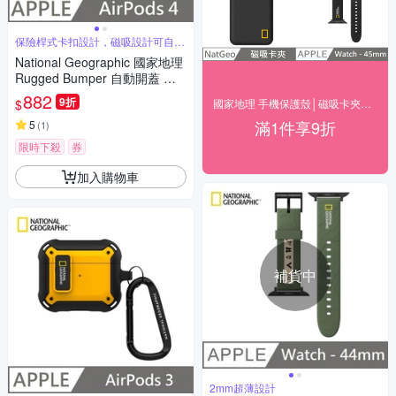
保險桿式卡扣設計，磁吸設計可自動
開蓋
National Geographic 國家地理
Rugged Bumper 自動開蓋 耳
機保護殼 適用 AirPods 4 - 灰褐
882
9折
$
國家地理 手機保護殼│磁吸卡夾│防水袋▼9折
色
滿1件享9折
5
(
1
)
限時下殺
券
加入購物車
補貨中
2mm超薄設計