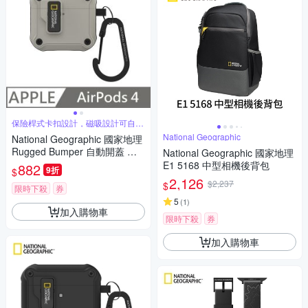
保險桿式卡扣設計，磁吸設計可自動
開蓋
National Geographic
National Geographic 國家地理
Rugged Bumper 自動開蓋 耳
National Geographic 國家地理
機保護殼 適用 AirPods 4 - 石米
E1 5168 中型相機後背包
882
9折
$
色
2,126
$2,237
$
限時下殺
券
5
(
1
)
加入購物車
限時下殺
券
加入購物車