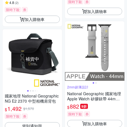
限時下殺
券
4.8
(
2
)
限時下殺
券
加入購物車
加入購物車
補貨中
2mm超薄設計
National Geographic 國家地理
國家地理 National Geographic
Apple Watch 矽膠錶帶 44mm -
NG E2 2370 中型相機肩背包
灰色
882
9折
$
1,492
$1,570
$
限時下殺
券
限時下殺
券
加入購物車
貨到通知我