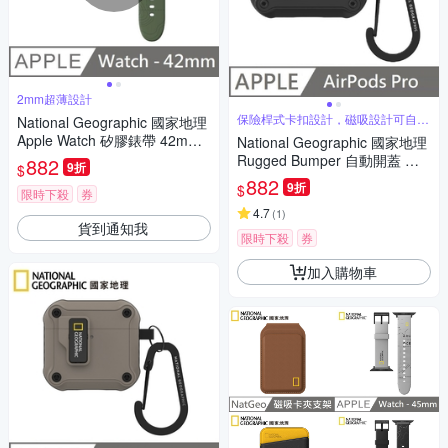
2mm超薄設計
保險桿式卡扣設計，磁吸設計可自動
National Geographic 國家地理
開蓋
Apple Watch 矽膠錶帶 42mm -
National Geographic 國家地理
綠色
Rugged Bumper 自動開蓋 耳
882
9折
$
機保護殼 適用 AirPods Pro - 黑
882
9折
$
限時下殺
券
色
4.7
(
1
)
貨到通知我
限時下殺
券
加入購物車