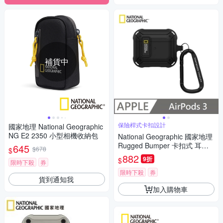
補貨中
保險桿式卡扣設計
國家地理 National Geographic
NG E2 2350 小型相機收納包
National Geographic 國家地理
Rugged Bumper 卡扣式 耳機
645
$678
$
保護殼 適用 AirPods 3 - 黑色
882
9折
$
限時下殺
券
限時下殺
券
貨到通知我
加入購物車