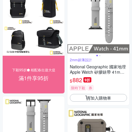
2mm超薄設計
National Geographic 國家地理
下殺95折⬟ 相配春出遊大促
Apple Watch 矽膠錶帶 41mm -
滿1件享95折
灰色
882
9折
$
限時下殺
券
加入購物車