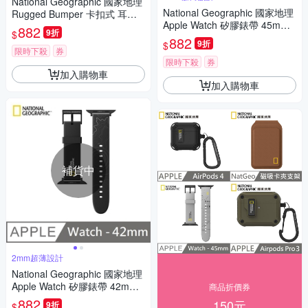
National Geographic 國家地理
National Geographic 國家地理
Rugged Bumper 卡扣式 耳機
Apple Watch 矽膠錶帶 45mm -
保護殼 適用 AirPods 3 - 灰色
882
9折
$
海軍藍
882
9折
$
限時下殺
券
限時下殺
券
加入購物車
加入購物車
補貨中
2mm超薄設計
National Geographic 國家地理
Apple Watch 矽膠錶帶 42mm -
商品折價券
山脈黑
882
150元
9折
$