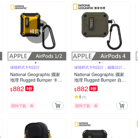
補貨中
保險桿式卡扣設計
保險桿式卡扣設計，磁吸設計可
自動開蓋
National Geographic 國家
National Geographic 國家
地理 Rugged Bumper 卡扣
地理 Rugged Bumper 自動
式 耳機保護殼 適用 AirPods
開蓋 耳機保護殼 適用 AirPo
882
882
9折
9折
$
$
1/2 - 黃色
ds 4 - 卡其色
5
(
1
)
限時下殺
券
限時下殺
券