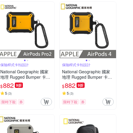
保險桿式卡扣設計
保險桿式卡扣設計
National Geographic 國家
National Geographic 國家
地理 Rugged Bumper 卡扣
地理 Rugged Bumper 卡扣
式 耳機保護殼 適用 AirPods
式 耳機保護殼 適用 AirPods
882
882
9折
9折
$
$
Pro 2 - 黃色
4 - 黃色
5
5
(
3
)
(
3
)
限時下殺
券
限時下殺
券