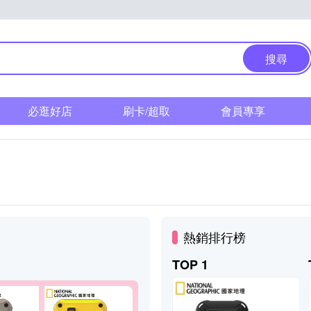
搜尋
必逛好店
刷卡/超取
會員專享
熱銷排行榜
TOP 1