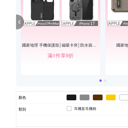
國家地理 手機保護殼│磁吸卡夾│防水袋▼9折
國家地
滿1件享9折
顏色
耳機套耳機棉
類別
其他品牌
錶帶
手機座
無
聚酯纖維
側背包
其他雜貨
功能包
真皮
腰包
適用品牌
類型
商品類型
防雨罩(套)
外層材質
背包類型