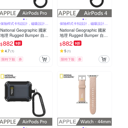
保險桿式卡扣設計，磁吸設計可
保險桿式卡扣設計，磁吸設計可
自動開蓋
自動開蓋
National Geographic 國家
National Geographic 國家
地理 Rugged Bumper 自動
地理 Rugged Bumper 自動
開蓋 耳機保護殼 適用 AirPo
開蓋 耳機保護殼 適用 AirPo
882
882
9折
9折
$
$
ds Pro - 黑色
ds 4 - 灰褐色
4.7
5
(
1
)
(
1
)
限時下殺
券
限時下殺
券