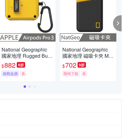
完為止)
National Geographic
National Geographic
Nati
國家地理 Rugged Bum
國家地理 磁吸卡夾 Ma
國家
滿額折扣活動，購物滿888元送贈品。
per 自動開蓋 耳機保護
gSafe Card Pocket - 黑
pe
882
702
8
9折
9折
$
$
$
殼 適用 AirPods Pro 3 -
黃
適用 
黃色
挑戰低價
券
限時下殺
券
色
限時