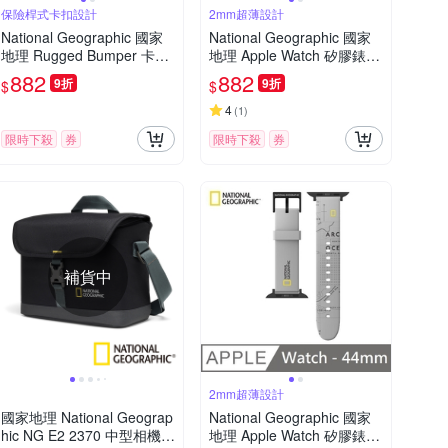
保險桿式卡扣設計
2mm超薄設計
National Geographic 國家
National Geographic 國家
地理 Rugged Bumper 卡扣
地理 Apple Watch 矽膠錶帶
式 耳機保護殼 適用 AirPods
44mm - 粉色
882
882
9折
9折
$
$
Pro - 灰色
4
(
1
)
限時下殺
券
限時下殺
券
補貨中
2mm超薄設計
國家地理 National Geograp
National Geographic 國家
hic NG E2 2370 中型相機肩
地理 Apple Watch 矽膠錶帶