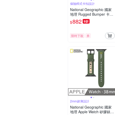
保險桿式卡扣設計
National Geographic 國家
地理 Rugged Bumper 卡扣
式 耳機保護殼 適用 AirPods
882
9折
$
3 - 黃色
限時下殺
券
2mm超薄設計
National Geographic 國家
地理 Apple Watch 矽膠錶帶