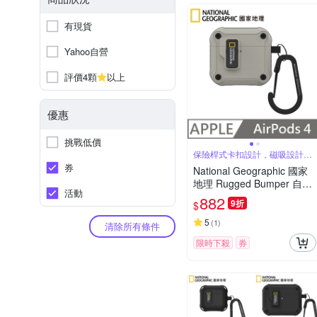
有現貨
Yahoo自營
評價4顆
以上
優惠
挑戰低價
保險桿式卡扣設計，磁吸設計可
自動開蓋
券
National Geographic 國家
地理 Rugged Bumper 自動
活動
開蓋 耳機保護殼 適用 AirPo
882
9折
$
ds 4 - 石米色
5
(
1
)
清除所有條件
限時下殺
券