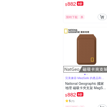
38mm - 綠色
882
9折
$
限時下殺
券
完美兼容 MagSafe 的產品和手
機殼
National Geographic 國家
地理 磁吸卡夾支架 MagSaf
e 磁吸支架 - 棕色
882
9折
$
5
(
1
)