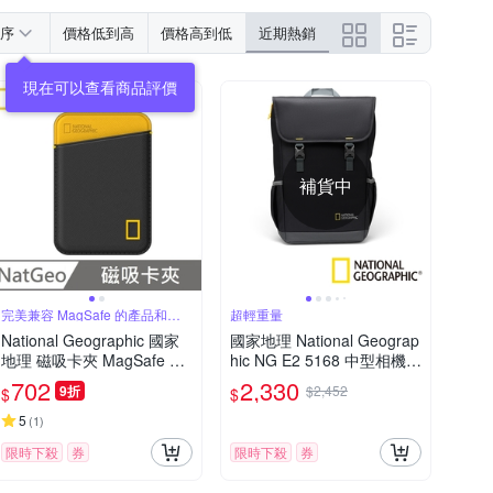
序
價格低到高
價格高到低
近期熱銷
補貨中
完美兼容 MagSafe 的產品和手
超輕重量
機殼
National Geographic 國家
國家地理 National Geograp
地理 磁吸卡夾 MagSafe Ca
hic NG E2 5168 中型相機後
rd Pocket - 黑黃
背包
702
2,330
9折
$2,452
$
$
5
(
1
)
限時下殺
券
限時下殺
券