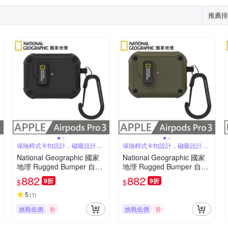
推薦排
保險桿式卡扣設計，磁吸設計可
保險桿式卡扣設計，磁吸設計可
自動開蓋
自動開蓋
National Geographic 國家
National Geographic 國家
地理 Rugged Bumper 自動
地理 Rugged Bumper 自動
開蓋 耳機保護殼 適用 AirPo
開蓋 耳機保護殼 適用 AirPo
882
882
9折
9折
$
$
ds Pro 3 - 黑色
ds Pro 3 - 卡其色
5
(
1
)
挑戰低價
券
挑戰低價
券