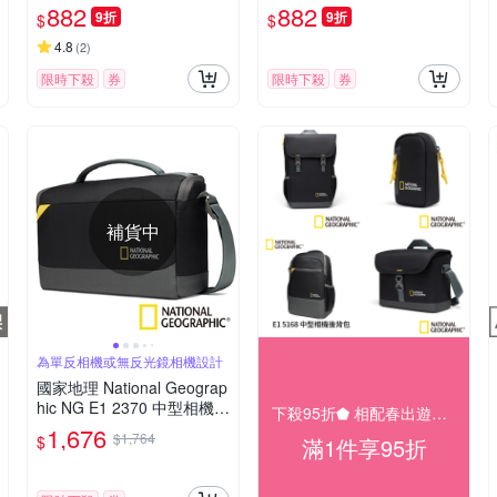
開蓋 耳機保護殼 適用 AirPo
49mm - 海軍藍
882
882
9折
9折
$
$
ds Pro 2 - 黃色
4.8
(
2
)
限時下殺
券
限時下殺
券
補貨中
為單反相機或無反光鏡相機設計
國家地理 National Geograp
hic NG E1 2370 中型相機肩
下殺95折⬟ 相配春出遊大促
背包
1,676
$1,764
$
滿1件享95折