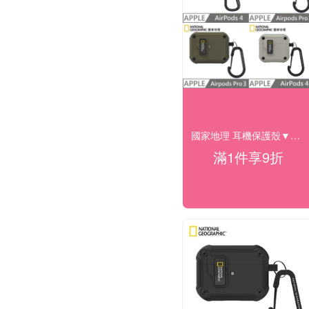
國家地理 耳機保護殼▼下殺95折
滿1件享9折