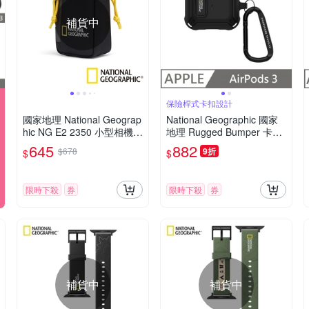
補貨中
保險桿式卡扣設計
國家地理 National Geograp
National Geographic 國家
hic NG E2 2350 小型相機收
地理 Rugged Bumper 卡扣
納包
式 耳機保護殼 適用 AirPods
645
882
$678
9折
$
$
3 - 黑色
限時下殺
券
限時下殺
券
補貨中
補貨中