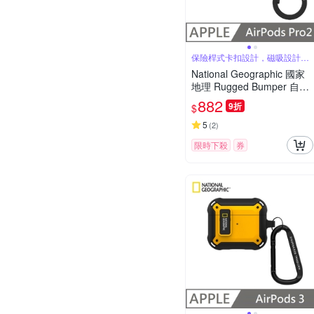
保險桿式卡扣設計，磁吸設計可
自動開蓋
National Geographic 國家
地理 Rugged Bumper 自動
開蓋 耳機保護殼 適用 AirPo
882
9折
$
ds Pro 2 - 黑色
5
(
2
)
限時下殺
券