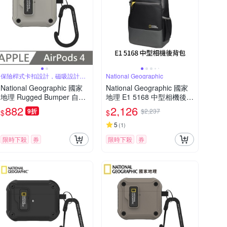
保險桿式卡扣設計，磁吸設計可
National Geographic
自動開蓋
National Geographic 國家
National Geographic 國家
地理 Rugged Bumper 自動
地理 E1 5168 中型相機後背
開蓋 耳機保護殼 適用 AirPo
包
882
2,126
9折
$2,237
$
$
ds 4 - 石米色
5
(
1
)
限時下殺
券
限時下殺
券