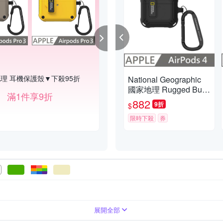
理 耳機保護殼▼下殺95折
品牌聯名 滿額888贈送推車雨罩(送
National Geographic
國家地理 Rugged Bum
滿1件享9折
per 卡扣式 耳機保護殼
882
9折
$
適用 AirPods 4 - 黑色
限時下殺
券
雙肩後背包
展開全部