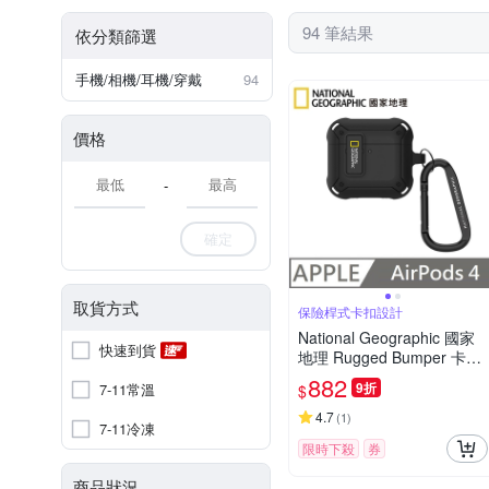
94 筆結果
依分類篩選
手機/相機/耳機/穿戴
94
價格
-
確定
取貨方式
保險桿式卡扣設計
National Geographic 國家
快速到貨
地理 Rugged Bumper 卡扣
式 耳機保護殼 適用 AirPods
882
9折
7-11常溫
$
4 - 黑色
4.7
(
1
)
7-11冷凍
限時下殺
券
商品狀況