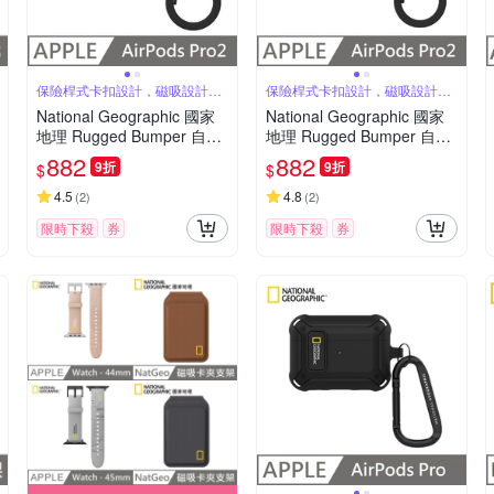
保險桿式卡扣設計，磁吸設計可
保險桿式卡扣設計，磁吸設計可
自動開蓋
自動開蓋
National Geographic 國家
National Geographic 國家
地理 Rugged Bumper 自動
地理 Rugged Bumper 自動
開蓋 耳機保護殼 適用 AirPo
開蓋 耳機保護殼 適用 AirPo
882
882
9折
9折
$
$
ds Pro 2 - 卡其色
ds Pro 2 - 黃色
4.5
4.8
(
2
)
(
2
)
限時下殺
券
限時下殺
券