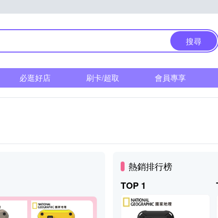
搜尋
必逛好店
刷卡/超取
會員專享
熱銷排行榜
TOP 1