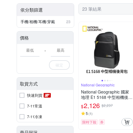
23 筆結果
依分類篩選
手機/相機/耳機/穿戴
23
價格
-
確定
取貨方式
National Geographic
National Geographic 國家
快速到貨
地理 E1 5168 中型相機後背
包
2,126
$2,237
7-11常溫
$
5
(
1
)
7-11冷凍
限時下殺
券
商品狀況