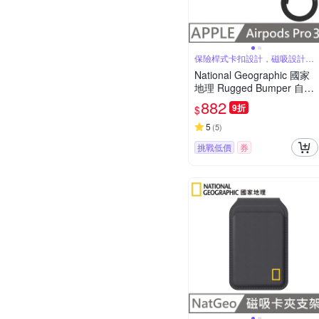
保險桿式卡扣設計，磁吸設計可
自動開蓋
National Geographic 國家
地理 Rugged Bumper 自動
開蓋 耳機保護殼 適用 AirPo
882
9折
$
ds Pro 3 - 黃色
5
(
5
)
挑戰低價
券