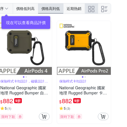
序
價格低到高
價格高到低
近期熱銷
保險桿式卡扣設計，磁吸設計可
保險桿式卡扣設計
自動開蓋
National Geographic 國家
National Geographic 國家
地理 Rugged Bumper 自動
地理 Rugged Bumper 卡扣
開蓋 耳機保護殼 適用 AirPo
式 耳機保護殼 適用 AirPods
882
882
9折
9折
$
$
ds 4 - 卡其色
Pro 2 - 黃色
5
5
(
1
)
(
3
)
限時下殺
券
限時下殺
券