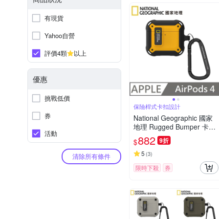
有現貨
Yahoo自營
評價4顆
以上
優惠
挑戰低價
保險桿式卡扣設計
券
National Geographic 國家
地理 Rugged Bumper 卡扣
活動
式 耳機保護殼 適用 AirPods
882
9折
$
4 - 黃色
5
(
3
)
清除所有條件
限時下殺
券