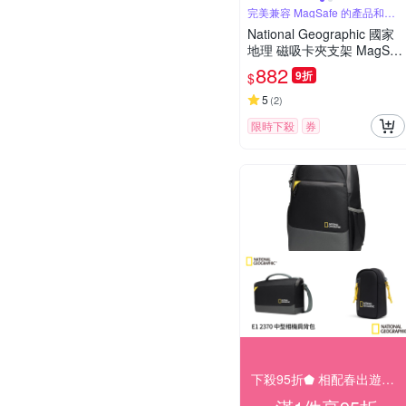
完美兼容 MagSafe 的產品和手
機殼
National Geographic 國家
地理 磁吸卡夾支架 MagSaf
e 磁吸支架 - 灰色
882
9折
$
5
(
2
)
限時下殺
券
下殺95折⬟ 相配春出遊大促