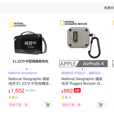
推薦排
補貨中
National Geographic
保險桿式卡扣設計，磁吸設計可
自動開蓋
National Geographic 國家
National Geographic 國家
地理 E1 2370 中型相機肩背
地理 Rugged Bumper 自動
包
開蓋 耳機保護殼 適用 AirPo
1,502
882
$1,581
9折
$
$
ds 4 - 石米色
5
5
(
1
)
(
1
)
限時下殺
券
限時下殺
券