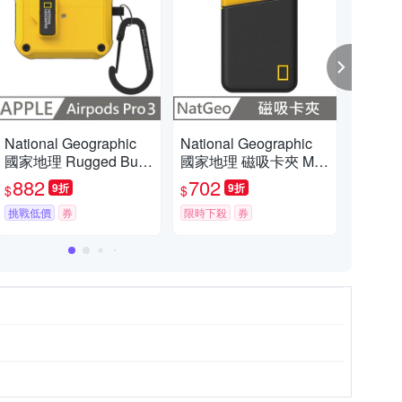
完為止)
National Geographic
National Geographic
Nati
國家地理 Rugged Bum
國家地理 磁吸卡夾 Ma
國家
滿額折扣活動，購物滿888元送贈品。
per 自動開蓋 耳機保護
gSafe Card Pocket - 黑
pe
882
702
8
9折
9折
$
$
$
殼 適用 AirPods Pro 3 -
黃
適用 
黃色
挑戰低價
券
限時下殺
券
色
限時