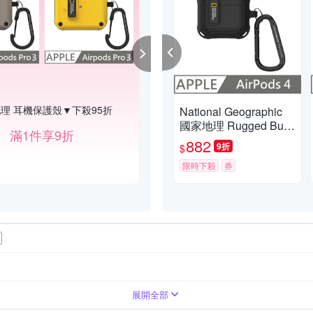
理 耳機保護殼▼下殺95折
品牌聯名 滿額888贈送推車雨罩(送
National Geographic
國家地理 Rugged Bum
滿1件享9折
per 卡扣式 耳機保護殼
882
9折
$
適用 AirPods 4 - 黑色
限時下殺
券
腰包
展開全部