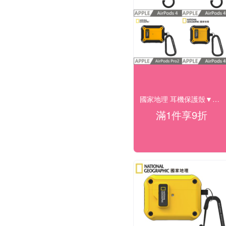
國家地理 耳機保護殼▼下殺95折
滿1件享9折