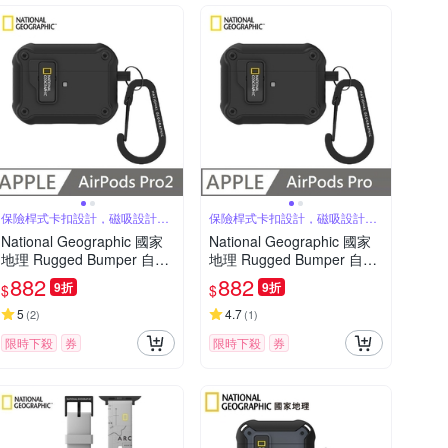
保險桿式卡扣設計，磁吸設計可
保險桿式卡扣設計，磁吸設計可
自動開蓋
自動開蓋
National Geographic 國家
National Geographic 國家
地理 Rugged Bumper 自動
地理 Rugged Bumper 自動
開蓋 耳機保護殼 適用 AirPo
開蓋 耳機保護殼 適用 AirPo
882
882
9折
9折
$
$
ds Pro 2 - 黑色
ds Pro - 黑色
5
4.7
(
2
)
(
1
)
限時下殺
券
限時下殺
券