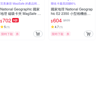
完美兼容 MagSafe 的產品和手
聯名卡最高回饋6%
機殼
National Geographic 國家
國家地理 National Geograp
地理 磁吸卡夾 MagSafe Ca
hic E2 2350 小型相機收納
rd Pocket - 黑黃
包 黑
702
604
9折
$635
$
$
5
4.7
(
1
)
(
1
)
限時下殺
券
限時下殺
券