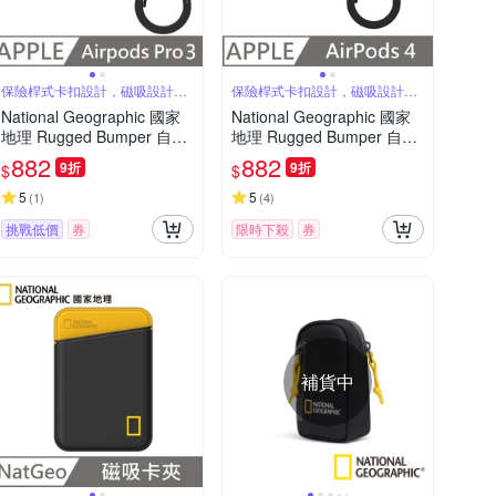
保險桿式卡扣設計，磁吸設計可
保險桿式卡扣設計，磁吸設計可
自動開蓋
自動開蓋
National Geographic 國家
National Geographic 國家
地理 Rugged Bumper 自動
地理 Rugged Bumper 自動
開蓋 耳機保護殼 適用 AirPo
開蓋 耳機保護殼 適用 AirPo
882
882
9折
9折
$
$
ds Pro 3 - 黑色
ds 4 - 黃色
5
5
(
1
)
(
4
)
挑戰低價
券
限時下殺
券
補貨中