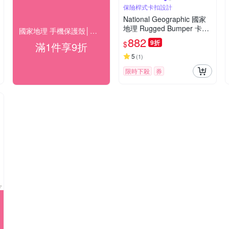
保險桿式卡扣設計
National Geographic 國家
地理 Rugged Bumper 卡扣
國家地理 手機保護殼│磁吸卡夾│防水袋▼9折
式 耳機保護殼 適用 AirPods
882
9折
$
滿1件享9折
Pro - 黑色
5
(
1
)
限時下殺
券