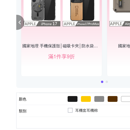
國家地理 手機保護殼│磁吸卡夾│防水袋▼9折
國家地
滿1件享9折
顏色
耳機套耳機棉
類別
手機座
無
聚酯纖維
其他品牌
錶帶
雙肩後背包
其他雜貨
真皮
側背包
商品類型
防雨罩(套)
外層材質
適用品牌
類型
背包類型