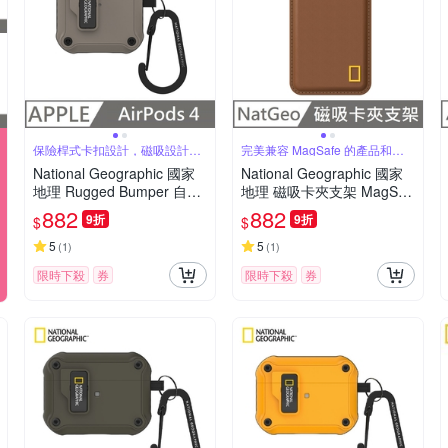
保險桿式卡扣設計，磁吸設計可
完美兼容 MagSafe 的產品和手
自動開蓋
機殼
National Geographic 國家
National Geographic 國家
地理 Rugged Bumper 自動
地理 磁吸卡夾支架 MagSaf
開蓋 耳機保護殼 適用 AirPo
e 磁吸支架 - 棕色
882
882
9折
9折
$
$
ds 4 - 灰褐色
5
5
(
1
)
(
1
)
限時下殺
券
限時下殺
券