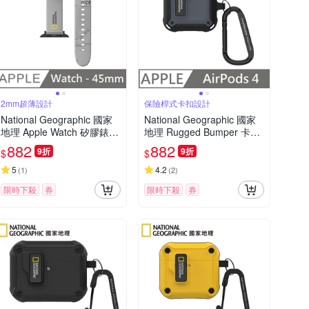
2mm超薄設計
保險桿式卡扣設計
National Geographic 國家
National Geographic 國家
地理 Apple Watch 矽膠錶帶
地理 Rugged Bumper 卡扣
45mm - 灰色
式 耳機保護殼 適用 AirPods
882
882
9折
9折
$
$
4 - 灰色
5
4.2
(
1
)
(
2
)
限時下殺
券
限時下殺
券