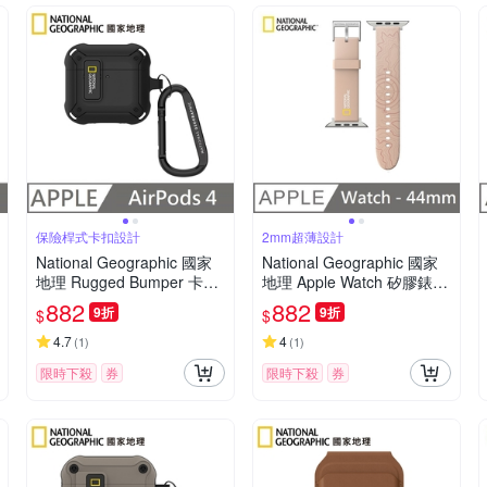
保險桿式卡扣設計
2mm超薄設計
National Geographic 國家
National Geographic 國家
地理 Rugged Bumper 卡扣
地理 Apple Watch 矽膠錶帶
式 耳機保護殼 適用 AirPods
44mm - 粉色
882
882
9折
9折
$
$
4 - 黑色
4.7
4
(
1
)
(
1
)
限時下殺
券
限時下殺
券