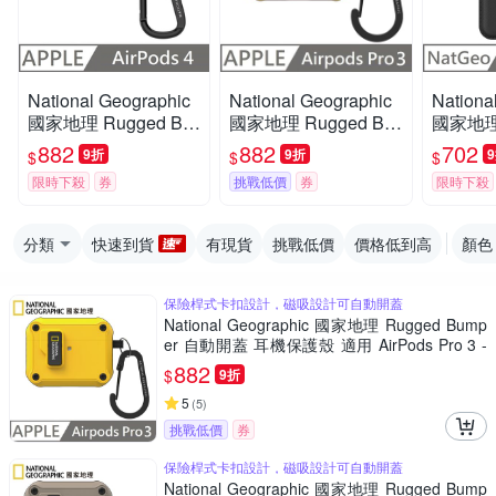
National Geographic
National Geographic
Nationa
國家地理 Rugged Bu
國家地理 Rugged Bu
國家地理
mper 卡扣式 耳機保護
mper 自動開蓋 耳機保
agSafe 
882
882
702
9折
9折
$
$
$
殼 適用 AirPods 4 - 黑
護殼 適用 AirPods Pr
黑黃
限時下殺
券
挑戰低價
券
限時下殺
色
o 3 - 黃色
分類
快速到貨
有現貨
挑戰低價
價格低到高
顏色
保險桿式卡扣設計，磁吸設計可自動開蓋
National Geographic 國家地理 Rugged Bump
er 自動開蓋 耳機保護殼 適用 AirPods Pro 3 -
黃色
882
$
9折
5
(
5
)
挑戰低價
券
保險桿式卡扣設計，磁吸設計可自動開蓋
National Geographic 國家地理 Rugged Bump