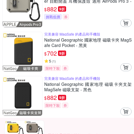
er 自動開蓋 耳機保護殼 適用 AirPods Pro 3 -
石米色
882
$
9折
挑戰低價
券
完美兼容 MagSafe 的產品和手機殼
National Geographic 國家地理 磁吸卡夾 MagS
afe Card Pocket - 黑黃
702
$
9折
5
(
1
)
限時下殺
券
完美兼容 MagSafe 的產品和手機殼
National Geographic 國家地理 磁吸卡夾支架
MagSafe 磁吸支架 - 黑色
882
$
9折
限時下殺
券