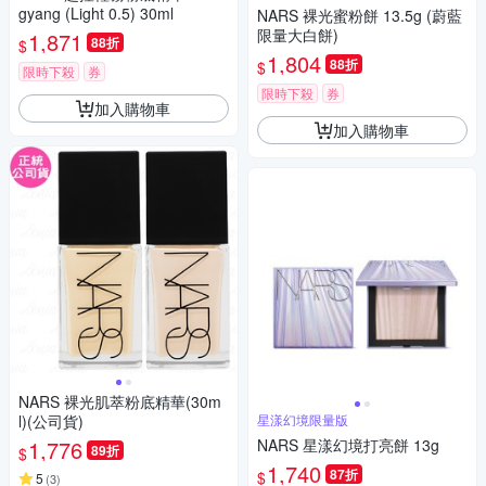
gyang (Light 0.5) 30ml
NARS 裸光蜜粉餅 13.5g (蔚藍
限量大白餅)
1,871
88折
$
1,804
88折
$
限時下殺
券
限時下殺
券
加入購物車
加入購物車
NARS 裸光肌萃粉底精華(30m
l)(公司貨)
星漾幻境限量版
1,776
NARS 星漾幻境打亮餅 13g
89折
$
1,740
87折
$
5
(
3
)