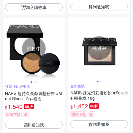
貨到通知我
加入購物車
補貨中
補貨中
全新色號
打造神仙絕美肌
NARS 裸光幻彩蜜粉餅 #Solstic
NARS 超持久亮顏氣墊粉餅 #M
e 極晝粉 10g
ont Blanc 12g+粉盒
1,452
1,540
88折
$
88折
$
限時下殺
券
限時下殺
券
貨到通知我
貨到通知我