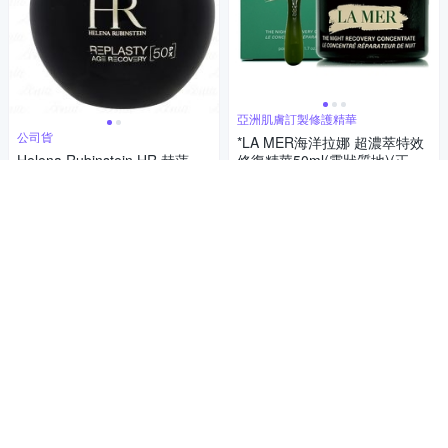
亞洲肌膚訂製修護精華
公司貨
*LA MER海洋拉娜 超濃萃特效
Helena Rubinstein HR 赫蓮
修復精華50ml(霜狀質地)(正統
娜 PX50極塑黑繃帶修護乳霜(5
公司貨)
14,268
88折
$
0ml)(公司貨)
14,281
89折
$
限時下殺
券
5
(
1
)
加入購物車
限時下殺
券
加入購物車
補貨中