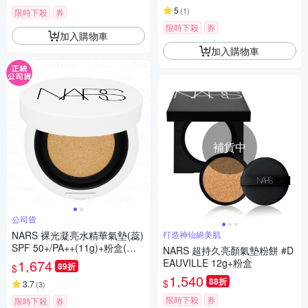
5
(
1
)
限時下殺
券
限時下殺
券
加入購物車
加入購物車
補貨中
公司貨
NARS 裸光凝亮水精華氣墊(蕊)
打造神仙絕美肌
SPF 50+/PA++(11g)+粉盒(公
NARS 超持久亮顏氣墊粉餅 #D
司貨)
1,674
EAUVILLE 12g+粉盒
89折
$
1,540
88折
$
3.7
(
3
)
限時下殺
券
限時下殺
券