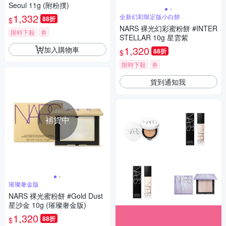
Seoul 11g (附粉撲)
1,332
全新幻彩限定版小白餅
88折
$
NARS 裸光幻彩蜜粉餅 #INTER
限時下殺
券
STELLAR 10g 星雲紫
1,320
加入購物車
88折
$
限時下殺
券
貨到通知我
補貨中
璀璨奢金版
NARS 裸光蜜粉餅 #Gold Dust
星沙金 10g (璀璨奢金版)
1,320
88折
$