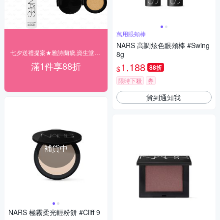
萬用眼頰棒
NARS 高調炫色眼頰棒 #Swing
七夕送禮提案★雅詩蘭黛,資生堂▼結帳88折
8g
滿1件享88折
1,188
88折
$
限時下殺
券
貨到通知我
補貨中
NARS 極霧柔光輕粉餅 #Cliff 9