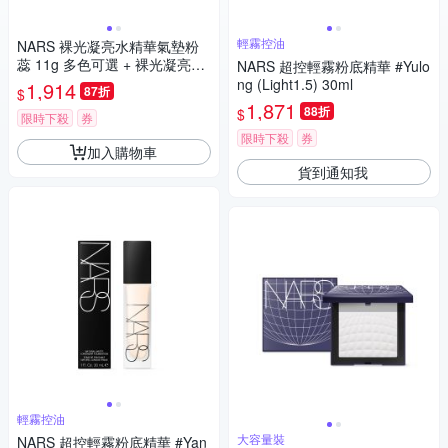
輕霧控油
NARS 裸光凝亮水精華氣墊粉
蕊 11g 多色可選 + 裸光凝亮水
NARS 超控輕霧粉底精華 #Yulo
精華氣墊粉盒
ng (Light1.5) 30ml
1,914
87折
$
1,871
88折
$
限時下殺
券
限時下殺
券
加入購物車
貨到通知我
輕霧控油
大容量裝
NARS 超控輕霧粉底精華 #Yan