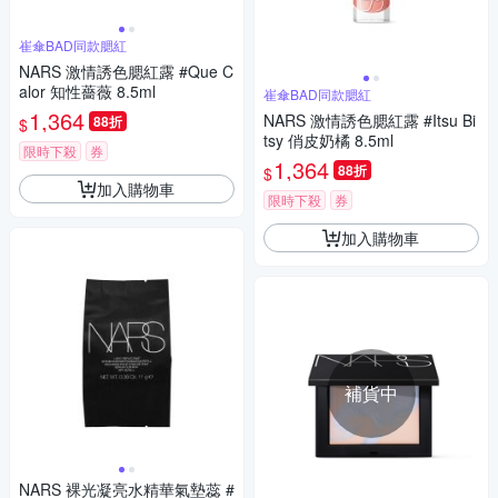
崔傘BAD同款腮紅
NARS 激情誘色腮紅露 #Que C
alor 知性薔薇 8.5ml
崔傘BAD同款腮紅
1,364
NARS 激情誘色腮紅露 #Itsu Bi
88折
$
tsy 俏皮奶橘 8.5ml
限時下殺
券
1,364
88折
$
加入購物車
限時下殺
券
加入購物車
補貨中
NARS 裸光凝亮水精華氣墊蕊 #