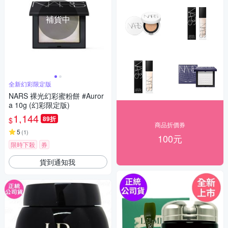
補貨中
全新幻彩限定版
NARS 裸光幻彩蜜粉餅 #Auror
a 10g (幻彩限定版)
1,144
89折
$
商品折價券
5
(
1
)
100元
限時下殺
券
貨到通知我