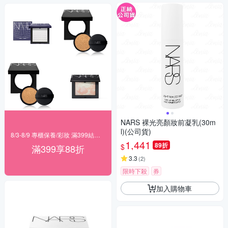
NARS 裸光亮顏妝前凝乳(30m
l)(公司貨)
8/3-8/9 專櫃保養/彩妝 滿399結帳88折
1,441
89折
$
滿399享88折
3.3
(
2
)
限時下殺
券
加入購物車