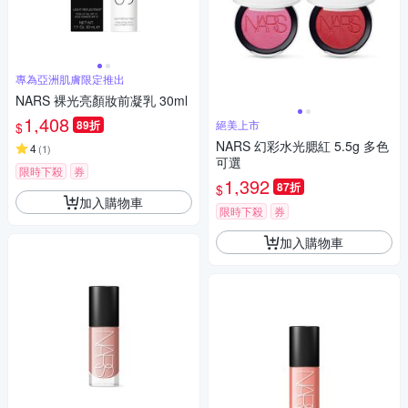
專為亞洲肌膚限定推出
NARS 裸光亮顏妝前凝乳 30ml
1,408
89折
絕美上市
$
NARS 幻彩水光腮紅 5.5g 多色
4
(
1
)
可選
限時下殺
券
1,392
87折
$
加入購物車
限時下殺
券
加入購物車