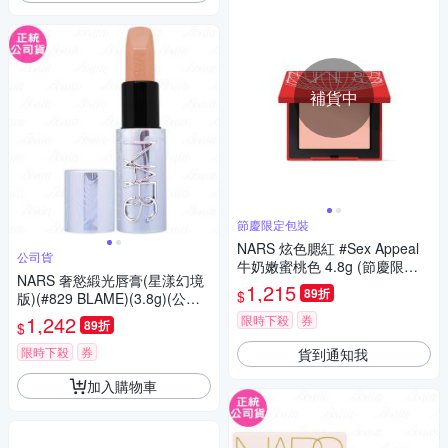
補貨中
節慶限定包裝
NARS 炫色腮紅 #Sex Appeal
公司貨
牛奶嫩蜜桃色 4.8g (節慶限定
NARS 奢慾緞光唇膏(星漾幻境
版)
1,215
89折
$
版)(#829 BLAME)(3.8g)(公司
貨)
1,242
限時下殺
券
89折
$
限時下殺
券
貨到通知我
加入購物車