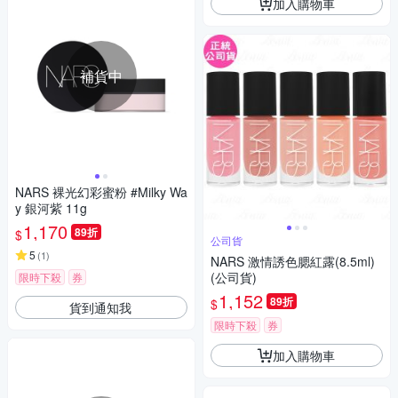
加入購物車
補貨中
NARS 裸光幻彩蜜粉 #Milky Wa
y 銀河紫 11g
1,170
89折
$
公司貨
5
(
1
)
NARS 激情誘色腮紅露(8.5ml)
(公司貨)
限時下殺
券
1,152
89折
$
貨到通知我
限時下殺
券
加入購物車