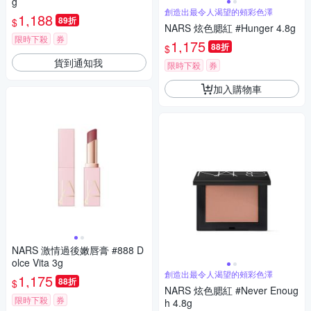
g
創造出最令人渴望的頰彩色澤
1,188
89折
$
NARS 炫色腮紅 #Hunger 4.8g
限時下殺
券
1,175
88折
$
貨到通知我
限時下殺
券
加入購物車
NARS 激情過後嫩唇膏 #888 D
olce Vita 3g
創造出最令人渴望的頰彩色澤
1,175
88折
$
NARS 炫色腮紅 #Never Enoug
限時下殺
券
h 4.8g