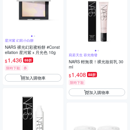
星河紫 幻彩小白餅
NARS 裸光幻彩蜜粉餅 #Const
ellation 星河紫ｘ月光色 10g
宛若天生 容光煥發
1,436
88折
$
NARS 輕無畏！裸光妝前乳 30
ml
限時下殺
券
1,408
88折
$
加入購物車
限時下殺
加入購物車