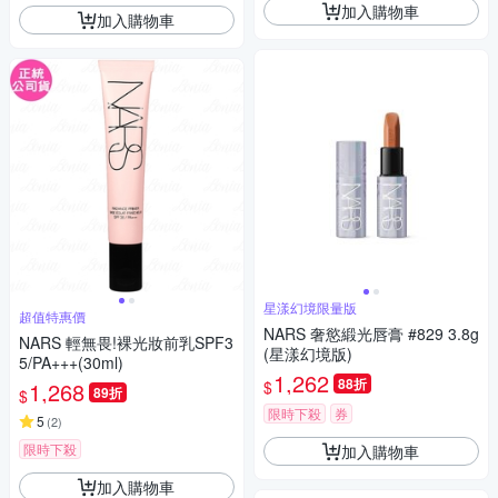
加入購物車
加入購物車
星漾幻境限量版
超值特惠價
NARS 奢慾緞光唇膏 #829 3.8g
NARS 輕無畏!裸光妝前乳SPF3
(星漾幻境版)
5/PA+++(30ml)
1,262
88折
$
1,268
89折
$
限時下殺
券
5
(
2
)
限時下殺
加入購物車
加入購物車