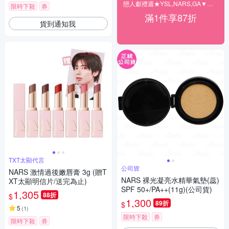
戀人獻禮週★YSL,NARS,GA▼結帳87折
限時下殺
券
滿1件享87折
貨到通知我
TXT太顯代言
公司貨
NARS 激情過後嫩唇膏 3g (贈T
NARS 裸光凝亮水精華氣墊(蕊)
XT太顯明信片/送完為止)
SPF 50+/PA++(11g)(公司貨)
1,305
88折
$
1,300
89折
$
5
(
1
)
限時下殺
券
限時下殺
券