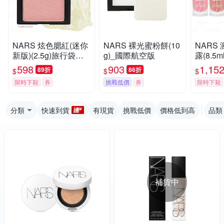
NARS 炫色腮紅(迷你
NARS 裸光蜜粉餅(10
NARS
新版)(2.5g)旅行袋組
g)_國際航空版
露(8.5m
(公司貨)
598
903
1,15
89折
86折
$
$
$
限時下殺
券
挑戰低價
券
限時下殺
分類
快速到貨
有現貨
挑戰低價
價格低到高
品類
補貨中