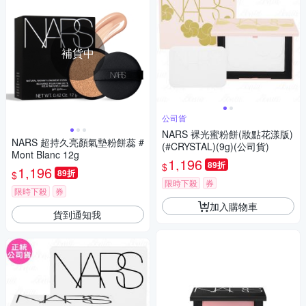
補貨中
公司貨
NARS 裸光蜜粉餅(妝點花漾版)
NARS 超持久亮顏氣墊粉餅蕊 #
(#CRYSTAL)(9g)(公司貨)
Mont Blanc 12g
1,196
89折
$
1,196
89折
$
限時下殺
券
限時下殺
券
加入購物車
貨到通知我