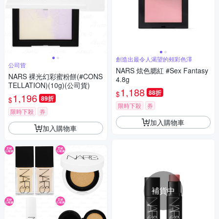
創造出最令人渴望的頰彩色澤
公司貨
NARS 炫色腮紅 #Sex Fantasy
NARS 裸光幻彩蜜粉餅(#CONS
4.8g
TELLATION)(10g)(公司貨)
1,188
88折
$
1,196
89折
$
限時下殺
券
限時下殺
券
加入購物車
加入購物車
補貨中