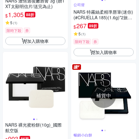
NARS 激情過後嫩唇膏 3g (贈T
公司貨
XT太顯明信片/送完為止)
NARS 特霧絲柔精準唇筆(迷你)
1,305
88折
$
(#CRUELLA 185)(1.6g)*2旅行
5
袋組(公司貨)
(
1
)
267
89折
$
限時下殺
券
5
(
1
)
加入購物車
限時下殺
券
加入購物車
補貨中
NARS 裸光蜜粉餅(10g)_國際
航空版
暢銷小白餅
903
86折