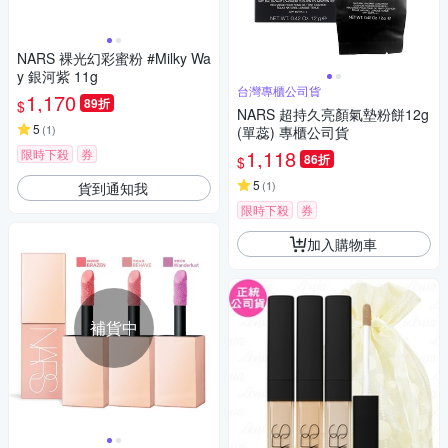
NARS 裸光幻彩蜜粉 #Milky Wa
y 銀河紫 11g
台灣專櫃公司貨
1,170
89折
$
NARS 超持久亮顏氣墊粉餅12g
5
(
1
)
(單蕊) 專櫃公司貨
1,118
限時下殺
券
86折
$
5
(
1
)
貨到通知我
限時下殺
券
加入購物車
補貨中