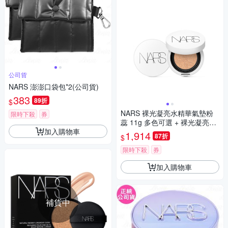
公司貨
NARS 澎澎口袋包*2(公司貨)
383
89折
$
NARS 裸光凝亮水精華氣墊粉
限時下殺
券
蕊 11g 多色可選 + 裸光凝亮水
加入購物車
精華氣墊粉盒
1,914
87折
$
限時下殺
券
加入購物車
補貨中