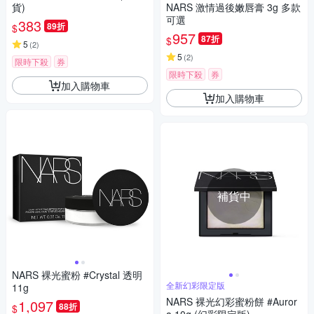
貨)
NARS 激情過後嫩唇膏 3g 多款
可選
383
89折
$
957
87折
$
5
(
2
)
5
(
2
)
限時下殺
券
限時下殺
券
加入購物車
加入購物車
補貨中
NARS 裸光蜜粉 #Crystal 透明
全新幻彩限定版
11g
NARS 裸光幻彩蜜粉餅 #Auror
1,097
88折
$