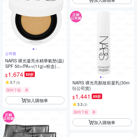
公司貨
NARS 裸光凝亮水精華氣墊(蕊)
SPF 50+/PA++(11g)+粉盒(公
司貨)
1,674
89折
$
3.7
NARS 裸光亮顏妝前凝乳(30m
(
3
)
l)(公司貨)
限時下殺
券
1,441
89折
$
加入購物車
3.3
(
2
)
限時下殺
券
加入購物車