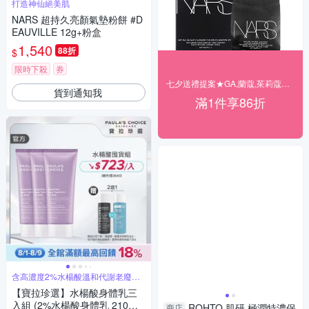
打造神仙絕美肌
NARS 超持久亮顏氣墊粉餅 #D
EAUVILLE 12g+粉盒
1,540
88折
$
限時下殺
券
七夕送禮提案★GA,蘭蔻,茱莉蔻▼結帳86折
貨到通知我
滿1件享86折
含高濃度2%水楊酸溫和代謝老廢角
質
【寶拉珍選】水楊酸身體乳三
入組 (2%水楊酸身體乳 210ml
ROHTO 肌研 極潤特濃保
商店