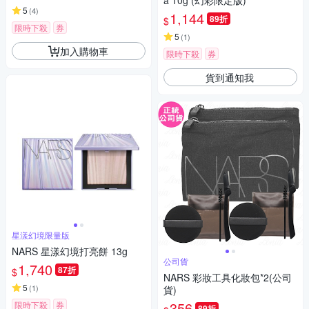
a 10g (幻彩限定版)
5
(
4
)
1,144
89折
$
限時下殺
券
5
(
1
)
加入購物車
限時下殺
券
貨到通知我
星漾幻境限量版
NARS 星漾幻境打亮餅 13g
公司貨
1,740
87折
$
NARS 彩妝工具化妝包*2(公司
5
(
1
)
貨)
356
限時下殺
券
89折