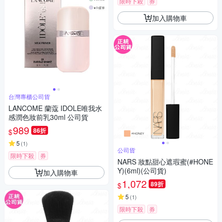
限時下殺
券
加入購物車
台灣專櫃公司貨
LANCOME 蘭蔻 IDOLE唯我水
感潤色妝前乳30ml 公司貨
989
86折
$
5
(
1
)
公司貨
限時下殺
券
NARS 妝點甜心遮瑕蜜(#HONE
Y)(6ml)(公司貨)
加入購物車
1,072
89折
$
5
(
1
)
限時下殺
券