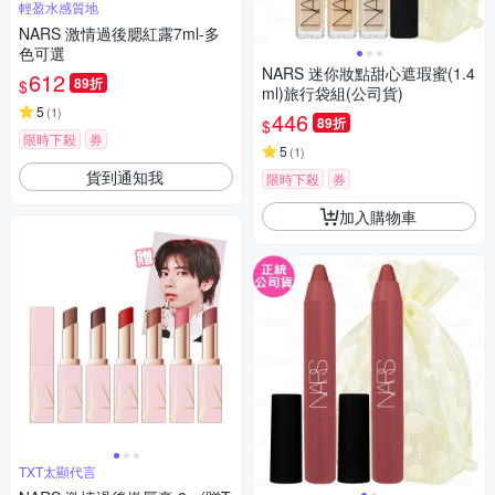
輕盈水感質地
NARS 激情過後腮紅露7ml-多
色可選
NARS 迷你妝點甜心遮瑕蜜(1.4
612
89折
$
ml)旅行袋組(公司貨)
5
(
1
)
446
89折
$
限時下殺
券
5
(
1
)
貨到通知我
限時下殺
券
加入購物車
TXT太顯代言