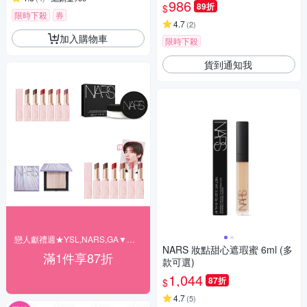
986
89折
$
限時下殺
券
4.7
(
2
)
加入購物車
限時下殺
貨到通知我
戀人獻禮週★YSL,NARS,GA▼結帳87折
NARS 妝點甜心遮瑕蜜 6ml (多
滿1件享87折
款可選)
1,044
87折
$
4.7
(
5
)