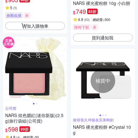
$
NARS 裸光蜜粉餅 10g 小白餅
5
(
5
)
749
85折
$
挑戰低價
券
4.9
(
63
)
總銷量>500
加入購物車
限時下殺
券
貨到通知我
補貨中
公司貨
NARS 炫色腮紅(迷你新版)(2.5
妝容長久停留在完美時刻
g)旅行袋組(公司貨)
NARS 裸光蜜粉餅 #Crystal 10
598
89折
$
g
4.8
(
4
)
總銷量>50