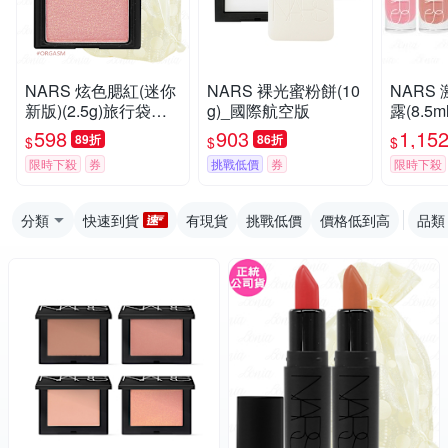
NARS 炫色腮紅(迷你
NARS 裸光蜜粉餅(10
NARS
新版)(2.5g)旅行袋組
g)_國際航空版
露(8.5m
(公司貨)
598
903
1,15
89折
86折
$
$
$
限時下殺
券
挑戰低價
券
限時下殺
分類
快速到貨
有現貨
挑戰低價
價格低到高
品類