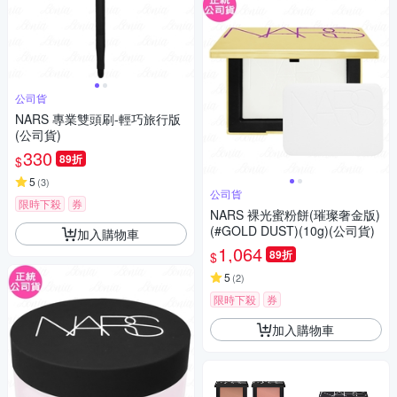
公司貨
NARS 專業雙頭刷-輕巧旅行版
(公司貨)
330
89折
$
5
(
3
)
公司貨
限時下殺
券
NARS 裸光蜜粉餅(璀璨奢金版)
(#GOLD DUST)(10g)(公司貨)
加入購物車
1,064
89折
$
5
(
2
)
限時下殺
券
加入購物車