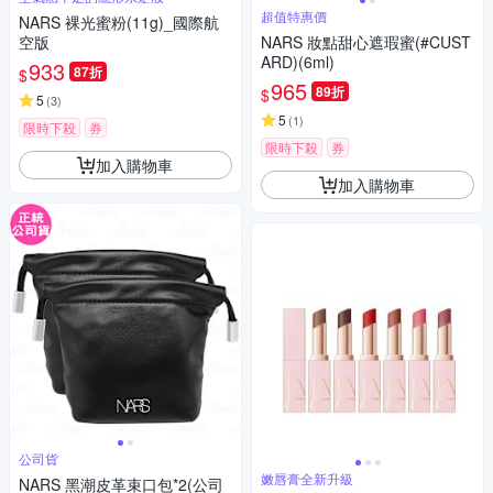
超值特惠價
NARS 裸光蜜粉(11g)_國際航
空版
NARS 妝點甜心遮瑕蜜(#CUST
ARD)(6ml)
933
87折
$
965
89折
$
5
(
3
)
5
(
1
)
限時下殺
券
限時下殺
券
加入購物車
加入購物車
公司貨
嫩唇膏全新升級
NARS 黑潮皮革束口包*2(公司