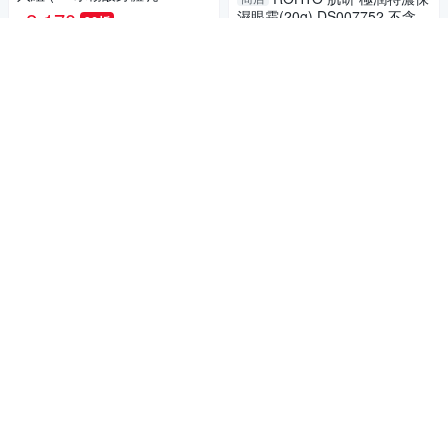
x3)
2,170
濕眼霜(20g) DS007752 不含香
86折
$
料 礦物油 眼周 換季 夜間保養
299
$
5
(
2
)
總銷量>100
晚上保養
5
限時下殺
券
活動
加入購物車
加入購物車
8/1-8/31任2件85折
OPI Base Coat 持久閃耀基礎
來自珍珠的保養品牌
護甲油15mL-IST11．類光繚指
*MIKIMOTO御木本 MOONPEA
甲油專用底油/小銀蓋/如膠似漆
680
RL珍珠潤澤沐浴乳400ml/身體
$