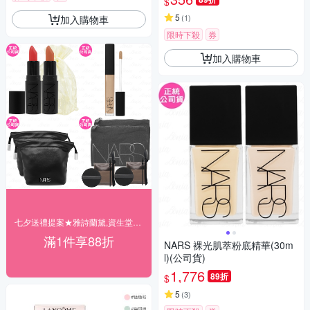
$
5
(
1
)
加入購物車
限時下殺
券
加入購物車
七夕送禮提案★雅詩蘭黛,資生堂▼結帳88折
滿1件享88折
NARS 裸光肌萃粉底精華(30m
l)(公司貨)
1,776
89折
$
5
(
3
)