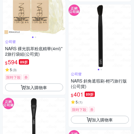
公司貨
NARS 裸光肌萃粉底精華(4ml)*
2旅行袋組(公司貨)
594
89折
$
5
(
3
)
公司貨
限時下殺
券
NARS 斜角遮瑕刷-輕巧旅行版
(公司貨)
加入購物車
401
89折
$
5
(
1
)
限時下殺
券
加入購物車