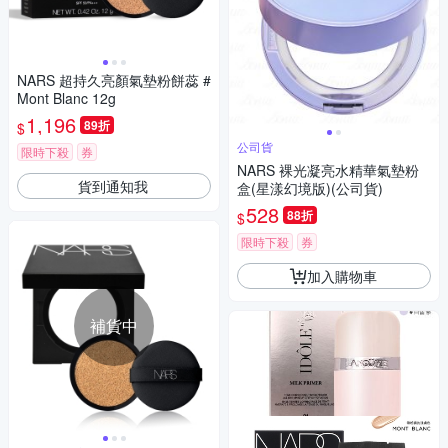
NARS 超持久亮顏氣墊粉餅蕊 #
Mont Blanc 12g
1,196
89折
$
公司貨
限時下殺
券
NARS 裸光凝亮水精華氣墊粉
貨到通知我
盒(星漾幻境版)(公司貨)
528
88折
$
限時下殺
券
加入購物車
補貨中