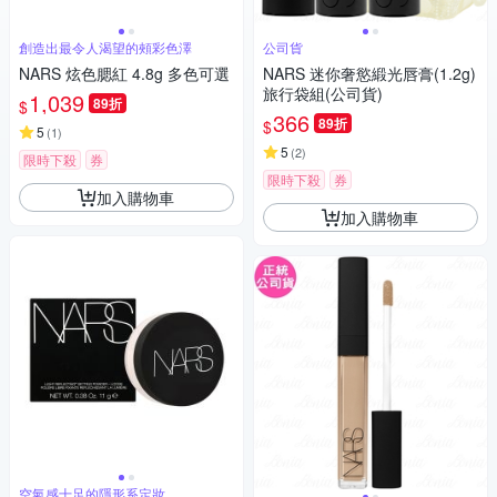
創造出最令人渴望的頰彩色澤
公司貨
NARS 炫色腮紅 4.8g 多色可選
NARS 迷你奢慾緞光唇膏(1.2g)
旅行袋組(公司貨)
1,039
89折
$
366
89折
$
5
(
1
)
5
(
2
)
限時下殺
券
限時下殺
券
加入購物車
加入購物車
空氣感十足的隱形系定妝