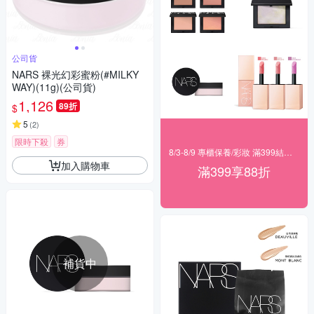
公司貨
NARS 裸光幻彩蜜粉(#MILKY
WAY)(11g)(公司貨)
1,126
89折
$
5
(
2
)
限時下殺
券
8/3-8/9 專櫃保養/彩妝 滿399結帳88折
加入購物車
滿399享88折
補貨中