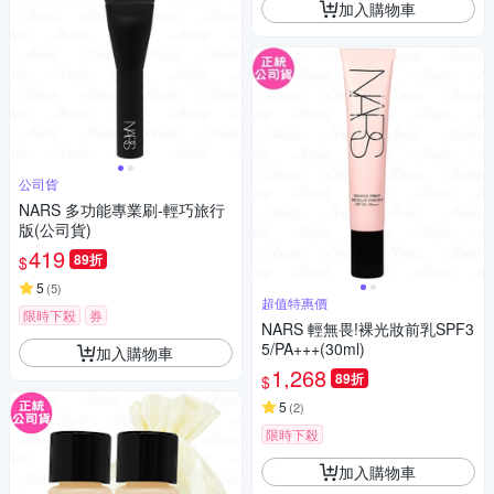
加入購物車
公司貨
NARS 多功能專業刷-輕巧旅行
版(公司貨)
419
89折
$
5
(
5
)
超值特惠價
限時下殺
券
NARS 輕無畏!裸光妝前乳SPF3
5/PA+++(30ml)
加入購物車
1,268
89折
$
5
(
2
)
限時下殺
加入購物車