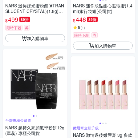
NARS 迷你裸光蜜粉餅(#TRAN
NARS 迷你妝點甜心遮瑕蜜(1.4
SLUCENT CRYSTAL)(1.8g)旅
ml)旅行袋組(公司貨)
行袋組(公司貨)
499
446
89折
89折
$
$
5
限時下殺
券
(
1
)
限時下殺
券
加入購物車
加入購物車
台灣專櫃公司貨
NARS 超持久亮顏氣墊粉餅12g
嫩唇膏全新升級
(單蕊) 專櫃公司貨
NARS 激情過後嫩唇膏 3g 多款