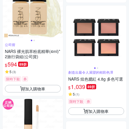
公司貨
NARS 裸光肌萃粉底精華(4ml)*
2旅行袋組(公司貨)
594
89折
$
5
(
3
)
創造出最令人渴望的頰彩色澤
NARS 炫色腮紅 4.8g 多色可選
限時下殺
券
1,039
89折
$
加入購物車
5
(
1
)
限時下殺
券
加入購物車