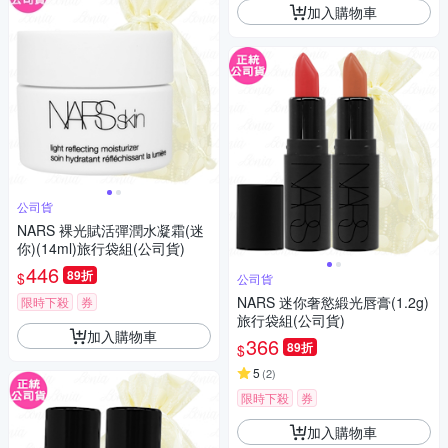
加入購物車
公司貨
NARS 裸光賦活彈潤水凝霜(迷
你)(14ml)旅行袋組(公司貨)
446
89折
$
公司貨
NARS 迷你奢慾緞光唇膏(1.2g)
限時下殺
券
旅行袋組(公司貨)
加入購物車
366
89折
$
5
(
2
)
限時下殺
券
加入購物車