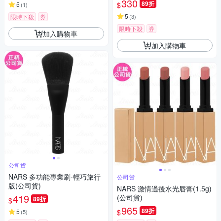
330
89折
$
5
(
1
)
5
限時下殺
券
(
3
)
限時下殺
券
加入購物車
加入購物車
公司貨
NARS 多功能專業刷-輕巧旅行
公司貨
版(公司貨)
NARS 激情過後水光唇膏(1.5g)
419
(公司貨)
89折
$
965
89折
$
5
(
5
)