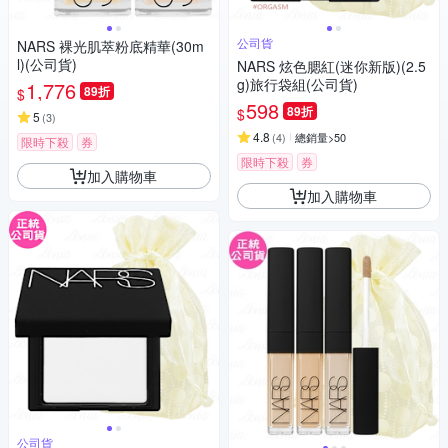
公司貨
NARS 裸光肌萃粉底精華(30m
l)(公司貨)
NARS 炫色腮紅(迷你新版)(2.5
g)旅行袋組(公司貨)
1,776
89折
$
598
89折
$
5
(
3
)
4.8
(
4
)
總銷量>50
限時下殺
券
限時下殺
券
加入購物車
加入購物車
公司貨