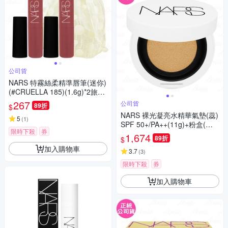
公司貨
NARS 特霧絲柔精準唇筆(迷你)
(#CRUELLA 185)(1.6g)*2旅行
袋組(公司貨)
267
公司貨
89折
$
NARS 裸光凝亮水精華氣墊(蕊)
5
(
1
)
SPF 50+/PA++(11g)+粉盒(公
限時下殺
券
司貨)
1,674
89折
$
加入購物車
3.7
(
3
)
限時下殺
券
加入購物車