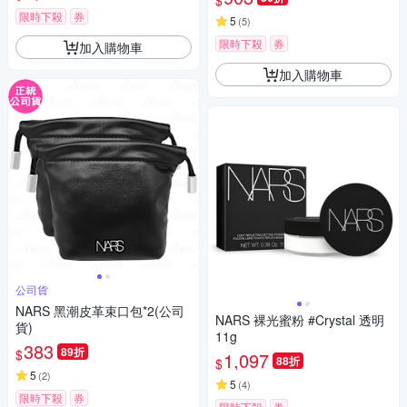
$
限時下殺
券
5
(
5
)
限時下殺
券
加入購物車
加入購物車
公司貨
NARS 黑潮皮革束口包*2(公司
NARS 裸光蜜粉 #Crystal 透明
貨)
11g
383
89折
$
1,097
88折
$
5
(
2
)
5
(
4
)
限時下殺
券
限時下殺
券