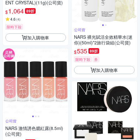
ENT CRYSTAL)(11g)(公司貨)
1,064
89折
$
4.6
(
4
)
限時下殺
公司貨
NARS 裸光賦活全效精華水(迷
加入購物車
你)(50ml)*2旅行袋組(公司貨)
535
89折
$
限時下殺
券
加入購物車
公司貨
NARS 激情誘色腮紅露(8.5ml)
(公司貨)