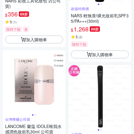
NARS 彩妝工具化妝包*2(公司
貨)
超值特惠價
356
89折
$
NARS 輕無畏!裸光妝前乳SPF3
5/PA+++(30ml)
5
(
1
)
1,268
89折
限時下殺
券
$
5
(
2
)
加入購物車
限時下殺
加入購物車
台灣專櫃公司貨
LANCOME 蘭蔻 IDOLE唯我水
感潤色妝前乳30ml 公司貨