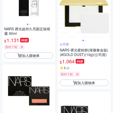
NARS 裸光超持久亮顏定妝噴
霧 90ml
1,131
88折
$
公司貨
限時下殺
券
NARS 裸光蜜粉餅(璀璨奢金版)
(#GOLD DUST)(10g)(公司貨)
加入購物車
1,064
89折
$
5
(
2
)
限時下殺
券
加入購物車