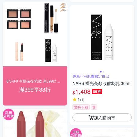
專為亞洲肌膚限定推出
8/3-8/9 專櫃保養/彩妝 滿399結帳88折
NARS 裸光亮顏妝前凝乳 30ml
滿399享88折
1,408
89折
$
4
(
1
)
限時下殺
券
加入購物車