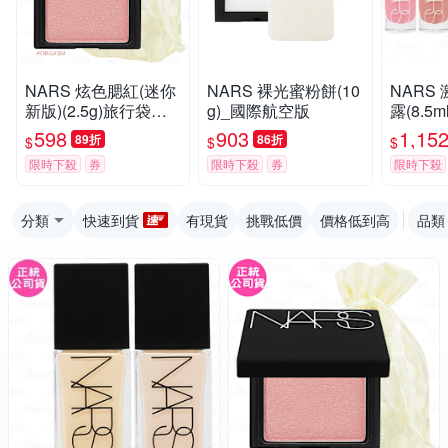
NARS 炫色腮紅(迷你
NARS 裸光蜜粉餅(10
NARS
新版)(2.5g)旅行袋組
g)_國際航空版
露(8.5m
(公司貨)
598
903
1,15
89折
86折
$
$
$
限時下殺
券
限時下殺
券
限時下殺
分類
快速到貨
有現貨
挑戰低價
價格低到高
品類