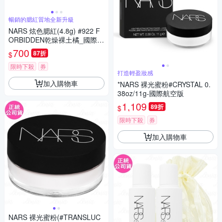
暢銷的腮紅質地全新升級
NARS 炫色腮紅(4.8g) #922 F
ORBIDDEN乾燥裸土橘_國際航
空版
700
87折
$
限時下殺
券
打造輕盈妝感
加入購物車
*NARS 裸光蜜粉#CRYSTAL 0.
38oz/11g-國際航空版
1,109
89折
$
限時下殺
券
加入購物車
NARS 裸光蜜粉(#TRANSLUC