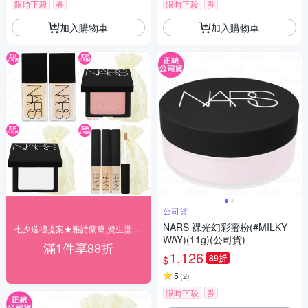
限時下殺
券
限時下殺
券
加入購物車
加入購物車
公司貨
NARS 裸光幻彩蜜粉(#MILKY
七夕送禮提案★雅詩蘭黛,資生堂▼結帳88折
WAY)(11g)(公司貨)
滿1件享88折
1,126
89折
$
5
(
2
)
限時下殺
券