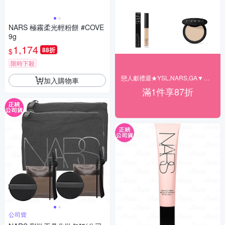
NARS 極霧柔光輕粉餅 #COVE
9g
1,174
88折
$
限時下殺
戀人獻禮週★YSL,NARS,GA▼結帳87折
加入購物車
滿1件享87折
公司貨