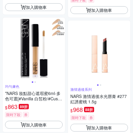
加入購物車
加入購物車
均勻膚色
激情過後系列
*NARS 妝點甜心遮瑕蜜6ml-多
NARS 激情過後水光唇膏 #277
色可選[#Vanilla 白皙粉/#Custa
紅誘蜜桃 1.5g
rd 自然偏黃/#Creme Brulee 白
863
89折
$
968
皙嫩粉]國際航空版
88折
$
限時下殺
券
限時下殺
券
加入購物車
加入購物車