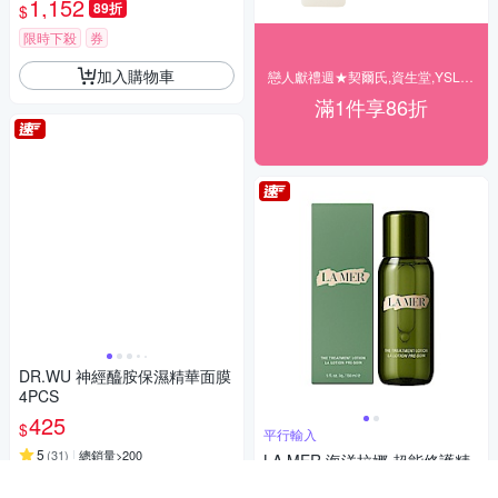
1,152
89折
$
限時下殺
券
加入購物車
戀人獻禮週★契爾氏,資生堂,YSL▼結帳86折
滿1件享86折
DR.WU 神經醯胺保濕精華面膜
4PCS
425
$
平行輸入
5
(
31
)
總銷量>200
LA MER 海洋拉娜 超能修護精
華露 150ml 國際航空版 (平行
活動
券