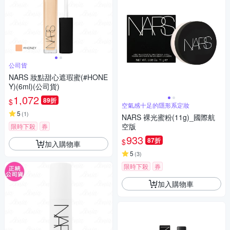
公司貨
NARS 妝點甜心遮瑕蜜(#HONE
Y)(6ml)(公司貨)
1,072
89折
$
空氣感十足的隱形系定妝
5
(
1
)
NARS 裸光蜜粉(11g)_國際航
空版
限時下殺
券
933
87折
$
加入購物車
5
(
3
)
限時下殺
券
加入購物車