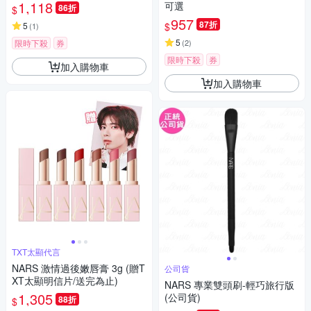
1,118
可選
86折
$
957
87折
$
5
(
1
)
5
限時下殺
券
(
2
)
限時下殺
券
加入購物車
加入購物車
TXT太顯代言
NARS 激情過後嫩唇膏 3g (贈T
公司貨
XT太顯明信片/送完為止)
NARS 專業雙頭刷-輕巧旅行版
1,305
(公司貨)
88折
$