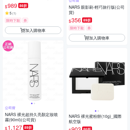
公司貨
989
86折
$
NARS 眼影刷-輕巧旅行版(公司
貨)
5
(
1
)
356
89折
限時下殺
券
$
限時下殺
券
加入購物車
加入購物車
公司貨
NARS 裸光超持久亮顏定妝噴
NARS 裸光蜜粉餅(10g)_國際
霧(90ml)(公司貨)
航空版
1,127
89折
903
$
86折