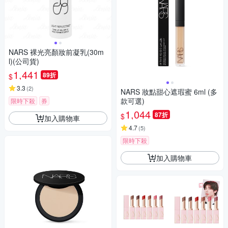
NARS 裸光亮顏妝前凝乳(30m
l)(公司貨)
1,441
89折
$
3.3
(
2
)
NARS 妝點甜心遮瑕蜜 6ml (多
款可選)
限時下殺
券
1,044
87折
$
加入購物車
4.7
(
5
)
限時下殺
加入購物車