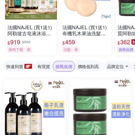
法國NAJEL (買1送1)
法國NAJEL (買1送1)
法國NA
阿勒坡古皂液沐浴露
有機乳木果油洗髮皂7
質阿勒坡
(木質沉香/茉莉花/梔
5g
尤加利精
919
459
362
$999
$
$
$
子花/仙人掌油/5%月
限時下殺
券
活動
券
挑戰低價
桂油) 再送法國黎之芙
保濕面霜50ml
快速到貨
有現貨
挑戰低價
價格低到高
品牌定位