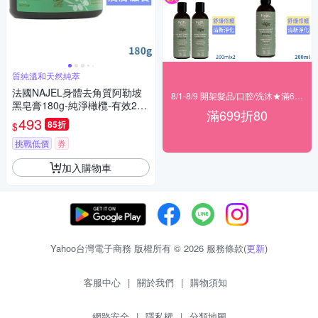
質純溫和天然純萃
法國NAJEL身體去角質阿勒坡
8/1-8/9 開架髮品/口腔/洗沐★滿699折80
黑皂膏180g-純淨橄欖-有效202
滿699折80
7/09
493
85折
$
挑戰低價
券
加入購物車
Yahoo台灣電子商務 版權所有 © 2026 服務條款(
更新
)
客服中心
|
關於我們
|
購物須知
網路安全
|
隱私權
|
分類地圖