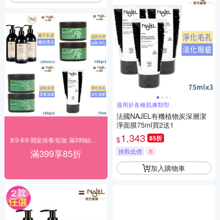
適用於各種肌膚類型
法國NAJEL有機植物炭深層潔
淨面膜75ml買2送1
1,343
85折
$
8/3-8/9 開架保養/彩妝 滿399結帳85折
滿399享85折
挑戰低價
券
加入購物車