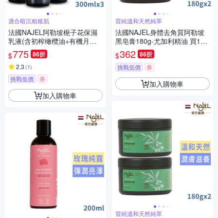
適合暗沉粗糙肌
質純溫和天然純萃
法國NAJEL阿勒坡梔子花保濕
法國NAJEL身體去角質阿勒坡
乳液(含初榨橄欖油+有機月桂
黑皂膏180g-尤加利精油 買1送
油)300ml買2送1
1
775
362
86折
86折
$
$
2.3
(
1
)
挑戰低價
券
挑戰低價
券
加入購物車
加入購物車
質純溫和天然純萃