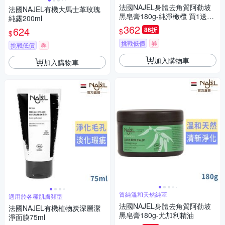
法國NAJEL身體去角質阿勒坡
法國NAJEL有機大馬士革玫瑰
黑皂膏180g-純淨橄欖 買1送1-
純露200ml
有效2027/09
362
624
86折
$
$
挑戰低價
券
挑戰低價
券
加入購物車
加入購物車
質純溫和天然純萃
適用於各種肌膚類型
法國NAJEL身體去角質阿勒坡
法國NAJEL有機植物炭深層潔
黑皂膏180g-尤加利精油
淨面膜75ml