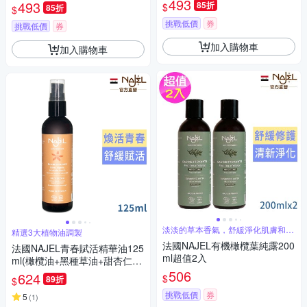
493
493
85折
$
85折
$
挑戰低價
券
挑戰低價
券
加入購物車
加入購物車
淡淡的草本香氣，舒緩淨化肌膚和頭
精選3大植物油調製
皮
法國NAJEL有機橄欖葉純露200
法國NAJEL青春賦活精華油125
ml超值2入
ml(橄欖油+黑種草油+甜杏仁
油)-身體+頭髮用
506
624
$
89折
$
挑戰低價
券
5
(
1
)