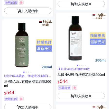
挑戰低價
券
加入購物車
加入購物車
淡化瑕疵暗沉的嫩白功效
法國NAJEL有機橙花純露200ml
淡淡的草本香氣，舒緩淨化肌膚和頭
皮
544
法國NAJEL有機橄欖葉純露200
$
ml
挑戰低價
券
544
$
加入購物車
挑戰低價
券
加入購物車