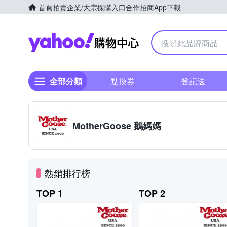
首頁
拍賣
企業/大宗採購入口
合作招商
App下載
Yahoo購物中心
全部分類
點換券
登記送
MotherGoose 鵝媽媽
熱銷排行榜
TOP 1
TOP 2