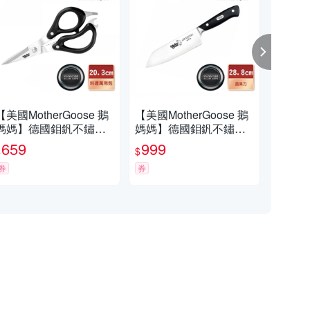
【美國MotherGoose 鵝
【美國MotherGoose 鵝
【美國
媽媽】德國鉬釩不鏽鋼
媽媽】德國鉬釩不鏽鋼
媽
多功能料理剪刀20.8cm
料理刀/切菜刀28.8cm
料理
659
999
1,
$
$
$
1.9
券
券
券