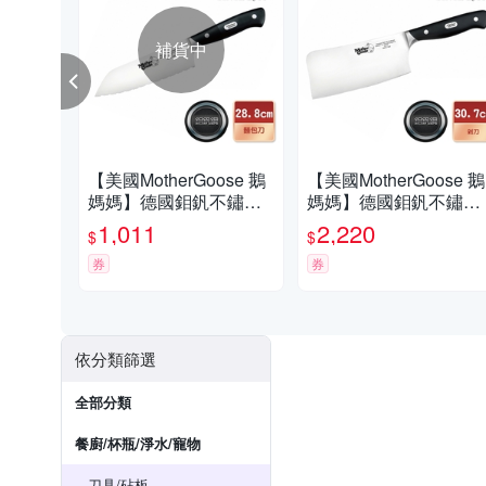
補貨中
【美國MotherGoose 鵝
【美國MotherGoose 鵝
媽媽】德國鉬釩不鏽鋼
媽媽】德國鉬釩不鏽鋼
冷凍刀/麵包刀28.8cm
剁刀30.7cm
1,011
2,220
$
$
券
券
依分類篩選
全部分類
餐廚/杯瓶/淨水/寵物
刀具/砧板