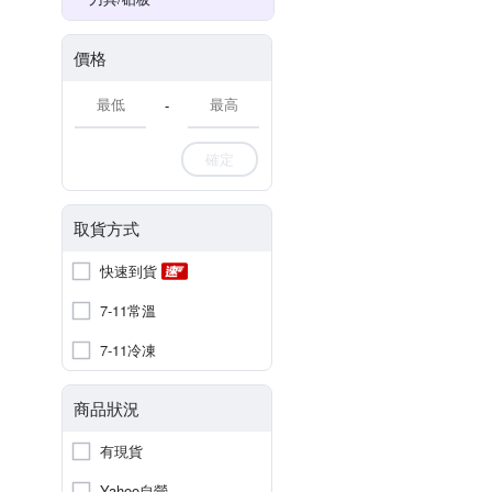
價格
-
確定
取貨方式
快速到貨
7-11常溫
7-11冷凍
商品狀況
有現貨
Yahoo自營