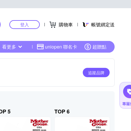
購物車
帳號綁定送
登入
看更多
uniopen 聯名卡
超贈點
追蹤品牌
OP 5
TOP 6
TOP