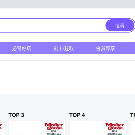
搜尋
必逛好店
刷卡/超取
會員專享
TOP 3
TOP 4
T