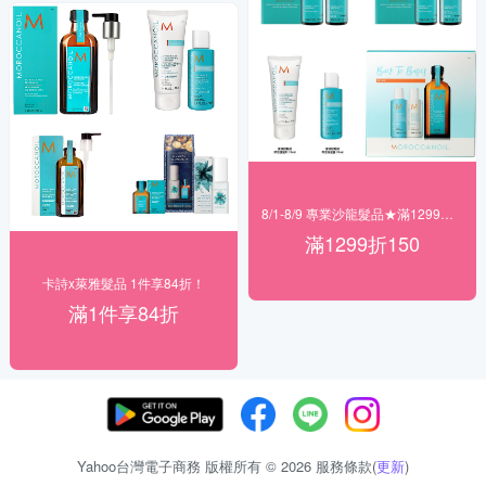
8/1-8/9 專業沙龍髮品★滿1299折150
滿1299折150
卡詩x萊雅髮品 1件享84折！
滿1件享84折
Yahoo台灣電子商務 版權所有 © 2026 服務條款(
更新
)