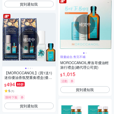
貨到通知我
補貨中
補貨中
限量組合,售完不補
MOROCCANOIL摩洛哥優油輕
旅行禮盒(總代理公司貨)
【MOROCCANOIL】(買1送1)
1,015
$
迷你優油香氛雙重奏禮盒(優油
活動
券
15ml+香氛30ml)(含贈共兩組)
494
85折
$
貨到通知我
5
(
1
)
限時下殺
券
貨到通知我