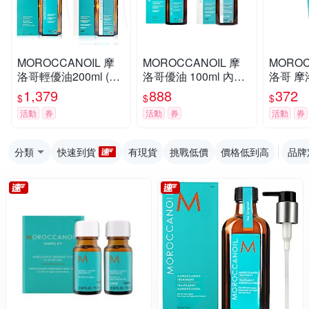
MOROCCANOIL 摩
MOROCCANOIL 摩
MOROC
洛哥輕優油200ml (任
洛哥優油 100ml 內附
洛哥 
選-優油/輕優油)原廠
壓頭 公司貨 (任選優
保濕精華
1,379
888
372
$
$
$
總代理公司貨 內附專
油/輕優油)
櫃貨(效期2
活動
券
活動
券
活動
券
用壓頭
分類
快速到貨
有現貨
挑戰低價
價格低到高
品牌