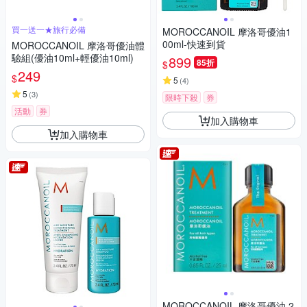
買一送一★旅行必備
MOROCCANOIL 摩洛哥優油1
00ml-快速到貨
MOROCCANOIL 摩洛哥優油體
驗組(優油10ml+輕優油10ml)
899
85折
$
249
$
5
(
4
)
5
(
3
)
限時下殺
券
活動
券
加入購物車
加入購物車
MOROCCANOIL 摩洛哥優油 2