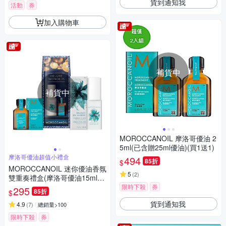
貨到通知我
活動
券
加入購物車
補貨中
補貨中
MOROCCANOIL 摩洛哥優油 2
5ml(已含贈25ml優油)(買1送1)
摩洛哥優油超值小禮盒
494
85折
$
MOROCCANOIL 迷你優油香氛
5
(
2
)
雙重奏禮盒(摩洛哥優油15ml
+香氛30ml)
限時下殺
券
295
85折
$
貨到通知我
4.9
(
7
)
總銷量>100
限時下殺
券