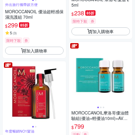
外出旅行攜帶超方便
5ml
MOROCCANOIL 優油超輕感保
238
85折
$
濕洗護組 70ml
限時下殺
券
299
85折
$
加入購物車
5
(
3
)
限時下殺
券
加入購物車
MOROCCANOIL摩洛哥優油體
驗組(優油+輕優油10ml)+AVED
A氣囊按摩梳
799
$
年度暢銷NO1髮油
活動
券