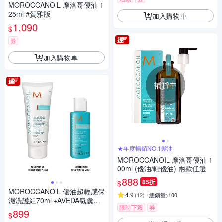
MOROCCANOIL 摩洛哥優油 1
25ml #賀雅版
加入購物車
1,090
$
券
加入購物車
補貨中
★年度暢銷NO.1髮油
MOROCCANOIL 摩洛哥優油 1
00ml (優油/輕優油) 兩款任選
888
85折
$
MOROCCANOIL 優油超輕感保
4.9
(
12
)
總銷量>100
濕洗護組70ml +AVEDA氣囊按
限時下殺
券
摩梳
899
$