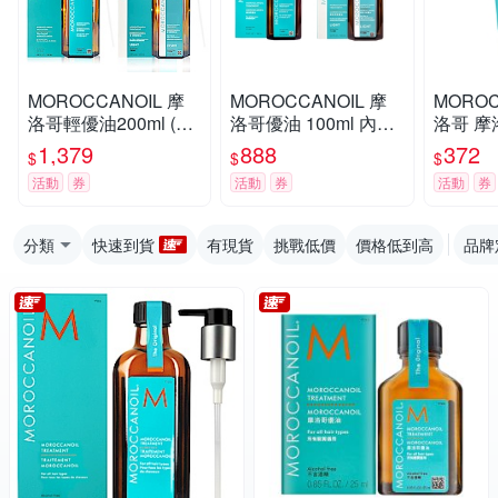
MOROCCANOIL 摩
MOROCCANOIL 摩
MOROC
洛哥輕優油200ml (任
洛哥優油 100ml 內附
洛哥 
選-優油/輕優油)原廠
壓頭 公司貨 (任選優
保濕精華
1,379
888
372
$
$
$
總代理公司貨 內附專
油/輕優油)
櫃貨(效期2
活動
券
活動
券
活動
券
用壓頭
分類
快速到貨
有現貨
挑戰低價
價格低到高
品牌