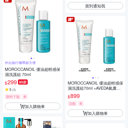
貨到通知我
外出旅行攜帶超方便
MOROCCANOIL 優油超輕感保
濕洗護組 70ml
299
85折
$
MOROCCANOIL 優油超輕感保
濕洗護組70ml +AVEDA氣囊按
5
(
3
)
摩梳
899
$
限時下殺
券
活動
券
加入購物車
加入購物車