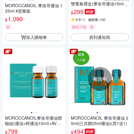
雙重奏禮盒(摩洛哥優油15ml
MOROCCANOIL 摩洛哥優油 1
+香氛30ml)
295
25ml #賀雅版
85折
$
1,090
$
4.9
(
7
)
總銷量>100
券
限時下殺
券
加入購物車
貨到通知我
補貨中
MOROCCANOIL摩洛哥優油體
MOROCCANOIL 摩洛哥優油 2
驗組(優油+輕優油10ml)+AVED
5ml(已含贈25ml優油)(買1送1)
A氣囊按摩梳
799
494
85折
$
$