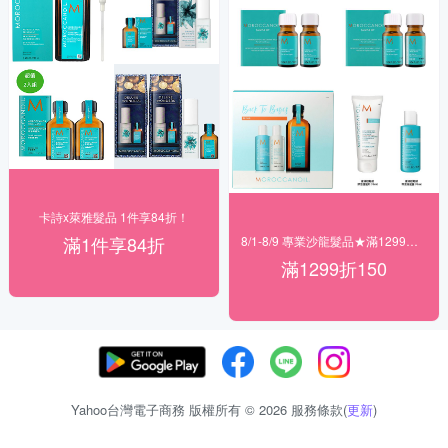
卡詩x萊雅髮品 1件享84折！
滿1件享84折
8/1-8/9 專業沙龍髮品★滿1299折150
滿1299折150
Yahoo台灣電子商務 版權所有 © 2026 服務條款(
更新
)