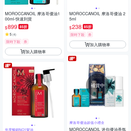
MOROCCANOIL 摩洛哥優油1
MOROCCANOIL 摩洛哥優油 2
00ml-快速到貨
5ml
899
238
85折
85折
$
$
5
(
4
)
限時下殺
券
限時下殺
券
加入購物車
加入購物車
補貨中
摩洛哥優油超值小禮盒
MOROCCANOIL 迷你優油香氛
年度暢銷NO1髮油