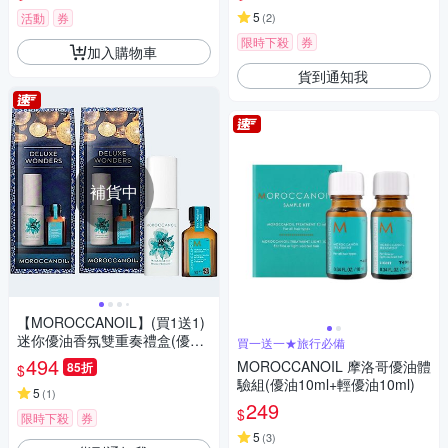
5
活動
券
(
2
)
限時下殺
券
加入購物車
貨到通知我
補貨中
【MOROCCANOIL】(買1送1)
迷你優油香氛雙重奏禮盒(優油
買一送一★旅行必備
15ml+香氛30ml)(含贈共兩組)
494
MOROCCANOIL 摩洛哥優油體
85折
$
驗組(優油10ml+輕優油10ml)
5
(
1
)
249
$
限時下殺
券
5
(
3
)