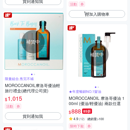
貨到通知我
活動
券
加入購物車
補貨中
補貨中
限量組合,售完不補
MOROCCANOIL摩洛哥優油輕
旅行禮盒(總代理公司貨)
★年度暢銷NO.1髮油
1,015
MOROCCANOIL 摩洛哥優油 1
$
00ml (優油/輕優油) 兩款任選
活動
券
888
85折
$
貨到通知我
4.9
(
12
)
總銷量>100
限時下殺
券