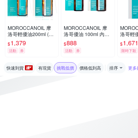
MOROCCANOIL 摩
MOROCCANOIL 摩
MOROC
洛哥輕優油200ml (任
洛哥優油 100ml 內附
洛哥輕優
選-優油/輕優油)原廠
壓頭 公司貨 (任選優
灣專櫃
1,379
888
1,67
$
$
$
總代理公司貨 內附專
油/輕優油)
活動
券
活動
券
限時下殺
用壓頭
快速到貨
有現貨
挑戰低價
價格低到高
排序
更多