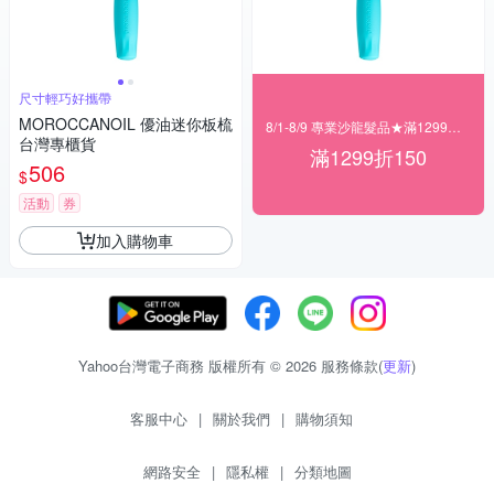
尺寸輕巧好攜帶
MOROCCANOIL 優油迷你板梳
8/1-8/9 專業沙龍髮品★滿1299折150
台灣專櫃貨
滿1299折150
506
$
活動
券
加入購物車
Yahoo台灣電子商務 版權所有 © 2026 服務條款(
更新
)
客服中心
|
關於我們
|
購物須知
網路安全
|
隱私權
|
分類地圖