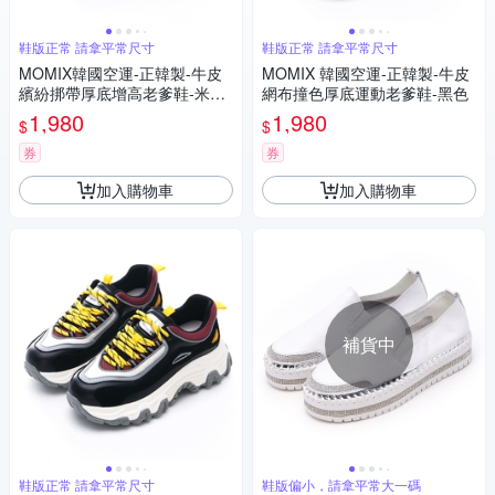
鞋版正常 請拿平常尺寸
鞋版正常 請拿平常尺寸
MOMIX韓國空運-正韓製-牛皮
MOMIX 韓國空運-正韓製-牛皮
繽紛挷帶厚底增高老爹鞋-米白
網布撞色厚底運動老爹鞋-黑色
色
1,980
1,980
$
$
券
券
加入購物車
加入購物車
補貨中
鞋版正常 請拿平常尺寸
鞋版偏小，請拿平常大一碼