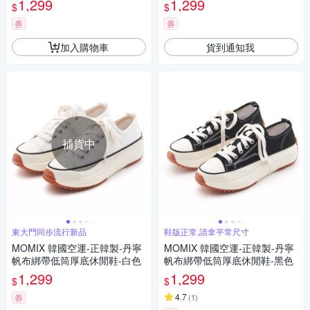
1,299
1,299
$
$
券
券
加入購物車
貨到通知我
補貨中
東大門同步流行新品
鞋版正常,請拿平常尺寸
MOMIX 韓國空運-正韓製-丹寧
MOMIX 韓國空運-正韓製-丹寧
帆布綁帶低筒厚底休閒鞋-白色
帆布綁帶低筒厚底休閒鞋-黑色
1,299
1,299
$
$
4.7
券
(
1
)