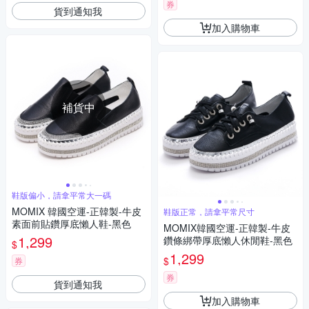
券
貨到通知我
加入購物車
補貨中
鞋版偏小，請拿平常大一碼
MOMIX 韓國空運-正韓製-牛皮
鞋版正常，請拿平常尺寸
素面前貼鑽厚底懶人鞋-黑色
MOMIX韓國空運-正韓製-牛皮
1,299
鑽條綁帶厚底懶人休閒鞋-黑色
$
1,299
$
券
券
貨到通知我
加入購物車