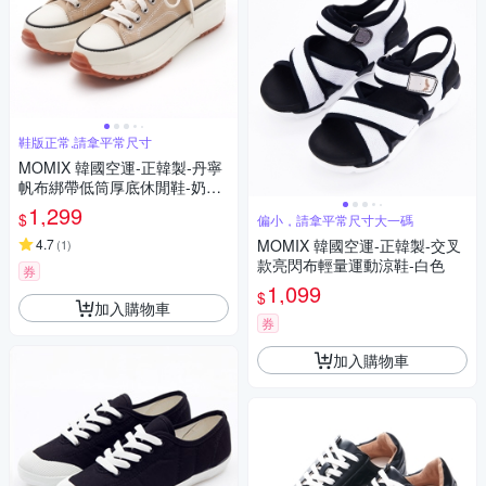
鞋版正常,請拿平常尺寸
MOMIX 韓國空運-正韓製-丹寧
帆布綁帶低筒厚底休閒鞋-奶茶
杏
1,299
$
偏小，請拿平常尺寸大一碼
4.7
MOMIX 韓國空運-正韓製-交叉
(
1
)
款亮閃布輕量運動涼鞋-白色
券
1,099
$
加入購物車
券
加入購物車