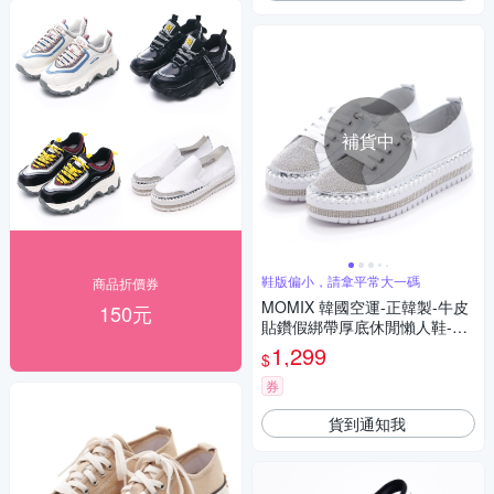
補貨中
鞋版偏小，請拿平常大一碼
商品折價券
MOMIX 韓國空運-正韓製-牛皮
150元
貼鑽假綁帶厚底休閒懶人鞋-白
色
1,299
$
券
貨到通知我