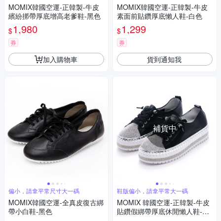
MOMIX韓國空運-正韓製-牛皮
MOMIX韓國空運-正韓製-牛皮
繽紛挷帶厚底增高老爹鞋-黑色
素面前貼鑽厚底懶人鞋-白色
1,980
1,299
$
$
券
券
加入購物車
貨到通知我
補貨中
偏小，請拿平常尺寸大一碼
鞋版偏小，請拿平常大一碼
MOMIX韓國空運-全真皮復古綁
MOMIX 韓國空運-正韓製-牛皮
帶小白鞋-黑色
貼鑽假綁帶厚底休閒懶人鞋-黑
色