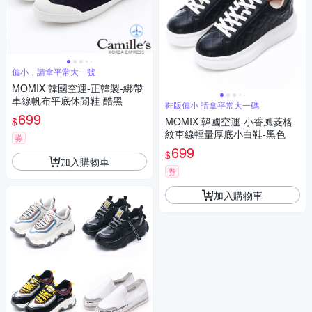
偏小，請拿平常大一號
MOMIX 韓國空運-正韓製-綁帶
車線帆布平底休閒鞋-酷黑
鞋版偏小 請拿平常大一碼
699
$
MOMIX 韓國空運-小香風菱格
紋車線輕量厚底小白鞋-黑色
券
699
$
加入購物車
券
加入購物車