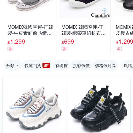
MOMIX韓國空運-正韓
MOMIX 韓國空運-正
MOMI
製-牛皮素面前貼鑽厚
韓製-綁帶車線帆布平
皮復古
底懶人鞋-白色
底休閒鞋-酷黑
色
1,299
699
1,29
$
$
$
券
券
券
分類
快速到貨
有現貨
挑戰低價
價格低到高
風格