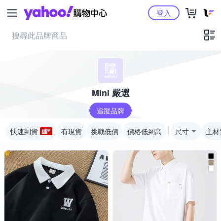
Yahoo購物中心
登入
Mini 嚴選
追蹤品牌
快速到貨
有現貨
挑戰低價
價格低到高
尺寸
主材