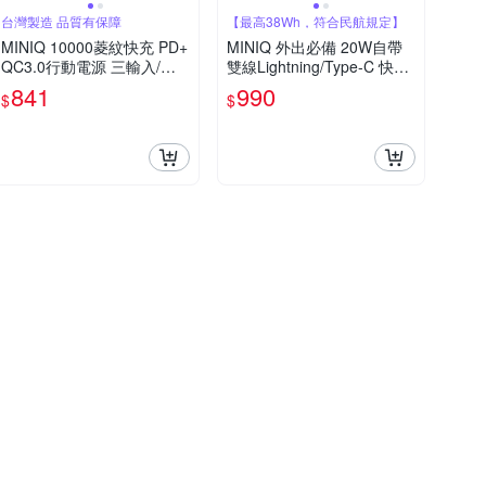
台灣製造 品質有保障
【最高38Wh，符合民航規定】
MINIQ 10000菱紋快充 PD+
MINIQ 外出必備 20W自帶
QC3.0行動電源 三輸入/雙
雙線Lightning/Type-C 快充
輸出支援全機種 台灣製造
行動電源 台灣製造
841
990
$
$