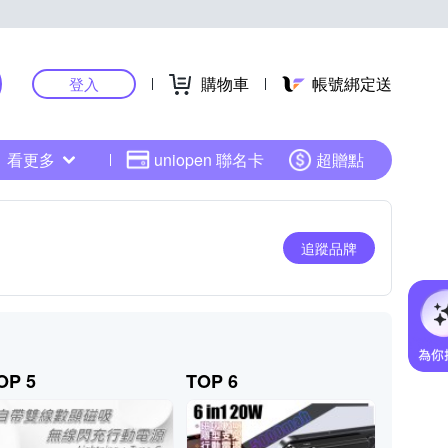
購物車
帳號綁定送
登入
看更多
uniopen 聯名卡
超贈點
追蹤品牌
OP 5
TOP 6
TOP