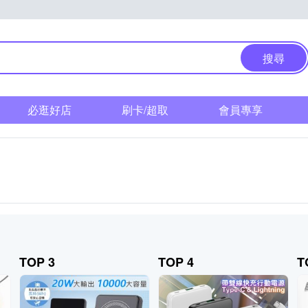
搜尋
必逛好店
刷卡/超取
會員專享
TOP 3
TOP 4
T