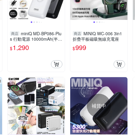
miniQ MD-BP086-Plu
MINIQ WC-006 3in1
商店
商店
s 行動電源 10000mAh(半固
折疊平板磁吸無線充電座
態 22.5W 雙向快充 Type-C
1,290
999
$
$
掛繩線)
補貨中