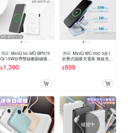
MiniQ for MD-BP075
MiniQ WC-002 3合1
商店
商店
Qi 15W自帶雙線數顯磁吸無
折疊式磁吸充電座 無線充電
線閃充行動電源
座(附Type-C充電線)
1,390
899
$
$
補貨中