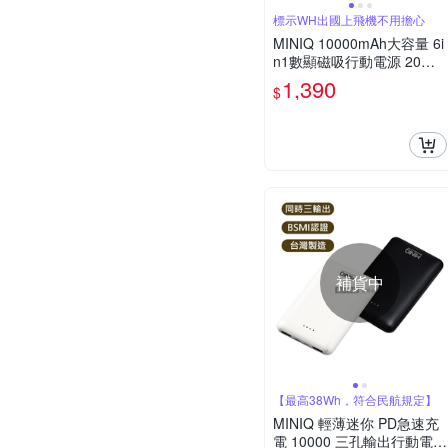
標示WH出國上飛機不用擔心
MINIQ 10000mAh大容量 6i
n1數顯磁吸行動電源 20W
快充/隱型支架
1,390
$
補貨中
【最高38Wh，符合民航規定】
MINIQ 輕薄迷你 PD急速充
電 10000 三孔輸出行動電源