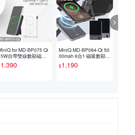
MiniQ for MD-BP075 Qi
MiniQ MD-BP084-Qi 50
【Mi
15W自帶雙線數顯磁吸
00mah 6合1 磁吸數顯隱
000
無線閃充行動電源
型支架20W快充行動電
3.
1,390
1,190
9
$
$
$
源
源