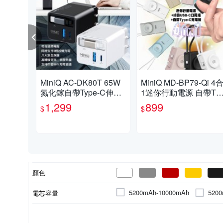
MiniQ AC-DK80T 65W
MiniQ MD-BP79-Qi 4
氮化鎵自帶Type-C伸縮
1迷你行動電源 自帶Ty
線 快速充電器
e-C充電線 加固式摺疊
1,299
899
$
$
充電頭
顏色
520
5200mAh-10000mAh
電芯容量
手機充電器
1埠
Li-Polymer鋰聚合物電池
外盒標示
外盒標示
3埠
無認證
機身標示
無線充電器
2埠
4
種類
充電埠數
電池種類
CCC認證
Wh標示