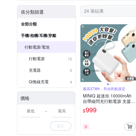
24 筆結果
依分類篩選
全部分類
手機/相機/耳機/穿戴
行動電源/電池
行動電源
15
充電器
5
Qi無線充電
4
最高37Wh，符合民航規定
MINIQ 超迷你 10000mAh
價格
自帶線閃充行動電源 支援P
D/QC快充 數位顯示 台灣製
999
$
-
確定
券