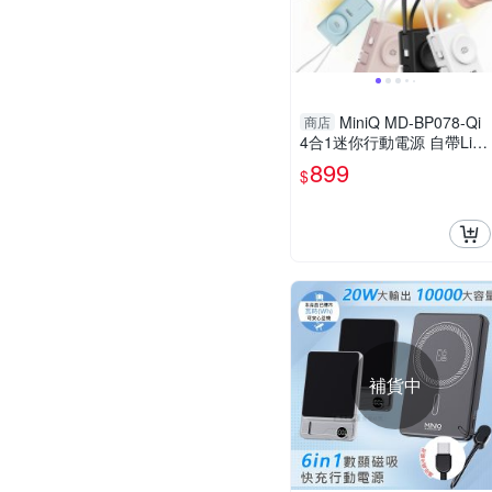
MiniQ MD-BP078-Qi
商店
4合1迷你行動電源 自帶Ligh
tning充電線+摺疊Type-C插
899
$
頭(台灣製)
補貨中