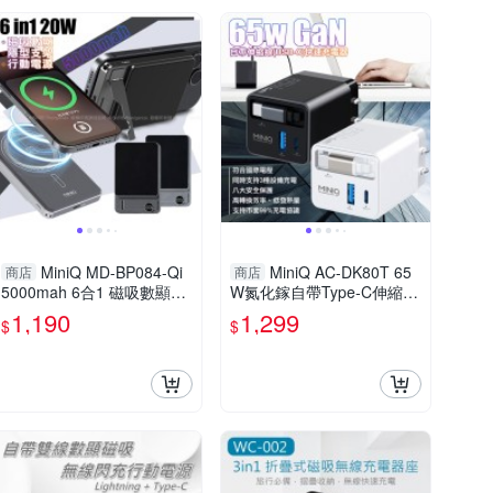
MiniQ MD-BP084-Qi
MiniQ AC-DK80T 65
商店
商店
5000mah 6合1 磁吸數顯隱
W氮化鎵自帶Type-C伸縮線
型支架20W快充行動電源
快速充電器
1,190
1,299
$
$