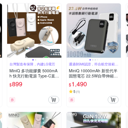
台灣製造有保障，內建LG電芯
通過BSMI認證，符合航空規範
WH標示
MiniQ 多功能膠囊 5000mA
MiniQ 10000mAh 新世代半
h 快充行動電源 Type-C直插
固態電芯 22.5W自帶伸縮線
+Lightning自帶線 蘋果/安
數顯行動電源 附吊繩式充電
899
1,490
$
$
卓/Apple Watch
線
5
(
1
)
券
券