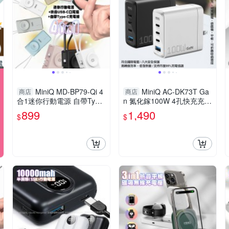
MiniQ MD-BP79-Qi 4
MiniQ AC-DK73T Ga
商店
商店
合1迷你行動電源 自帶Type-
n 氮化鎵100W 4孔快充充電
C充電線 加固式摺疊充電頭
器
899
1,490
$
$