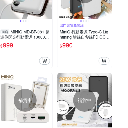
出門充電免帶線
MINIQ MD-BP-081 超
MiniQ 行動電源 Type-C Lig
商店
迷你閃充行動電源 10000m
htining 雙線自帶線PD QC 1
Ah PD快充 雙向快充 自帶線
8W 20W 快充 快充行動電源
999
990
$
$
Type-C
行動電源自帶線
補貨中
補貨中