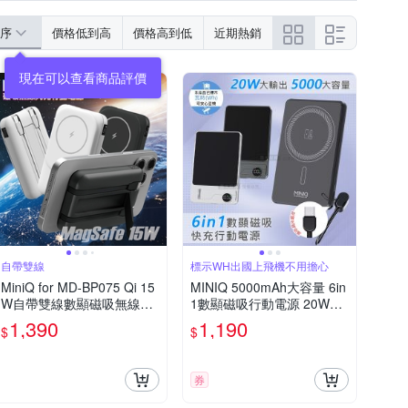
序
價格低到高
價格高到低
近期熱銷
自帶雙線
標示WH出國上飛機不用擔心
MiniQ for MD-BP075 Qi 15
MINIQ 5000mAh大容量 6in
W自帶雙線數顯磁吸無線閃
1數顯磁吸行動電源 20W快
充行動電源
充/隱型支架
1,390
1,190
$
$
券