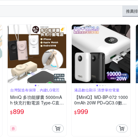
推薦排
台灣製造有保障，內建LG電芯
液晶數位顯示 清楚掌控電量
MiniQ 多功能膠囊 5000mA
【MiniQ】MD-BP-072 1000
h 快充行動電源 Type-C直插
0mAh 20W PD+QC3.0數顯
+Type-C自帶線 蘋果/安卓/A
急速充電行動電源
899
999
$
$
pple Watch
券