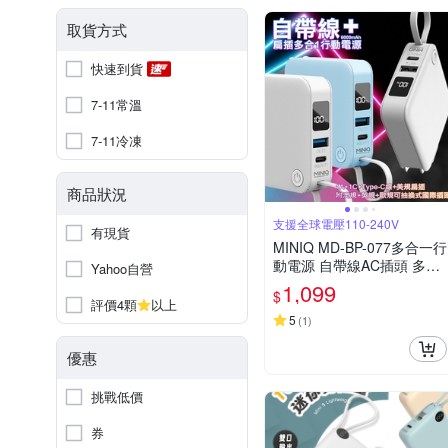
取貨方式
快速到貨
7-11常溫
7-11冷凍
商品狀況
支援全球電壓110-240V
有現貨
MINIQ MD-BP-077多合一行
動電源 自帶線AC插頭 多國
Yahoo自營
轉接頭 適用-附三款萬國插
1,099
$
頭
評價4顆
以上
5
(
1
)
優惠
挑戰低價
券