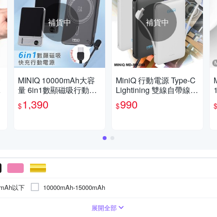
補貨中
補貨中
合
MINIQ 10000mAh大容
MiniQ 行動電源 Type-C
p
量 6in1數顯磁吸行動電
Lightining 雙線自帶線P
源 20W快充/隱型支架
D QC 18W 20W 快充 快
1,390
990
$
$
充行動電源 行動電源自
帶線
0mAh以下
10000mAh-15000mAh
埠
usb充電器
展開全部