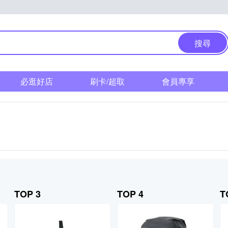
搜尋
必逛好店
刷卡/超取
會員專享
TOP 3
TOP 4
T