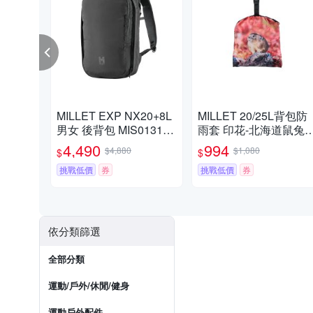
MILLET EXP NX20+8L
MILLET 20/25L背包防
男女 後背包 MIS01310
雨套 印花-北海道鼠兔E
N0247
ZO USAGI MIS01327N
4,490
994
$4,880
$1,080
$
$
0036
挑戰低價
券
挑戰低價
券
依分類篩選
全部分類
運動/戶外/休閒/健身
運動戶外配件