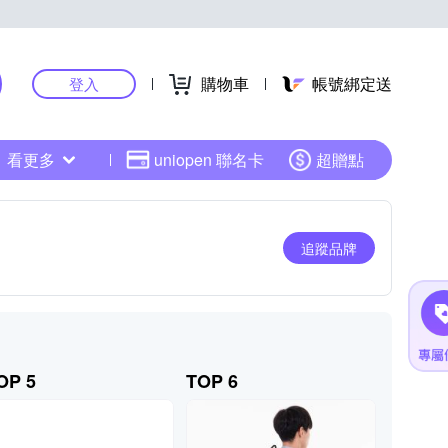
購物車
帳號綁定送
登入
看更多
uniopen 聯名卡
超贈點
追蹤品牌
OP 5
TOP 6
TOP