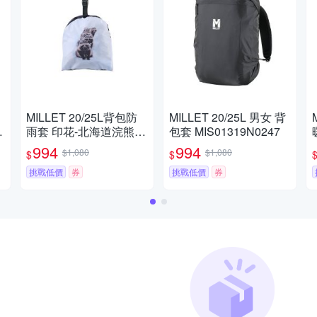
MILLET 20/25L背包防
MILLET 20/25L 男女 背
雨套 印花-北海道浣熊Ez
包套 MIS01319N0247
o Tanuki MIS01327N00
994
994
$1,080
$1,080
$
$
35
挑戰低價
券
挑戰低價
券