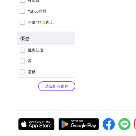
有現貨
Yahoo自營
評價4顆
以上
優惠
挑戰低價
券
活動
清除所有條件