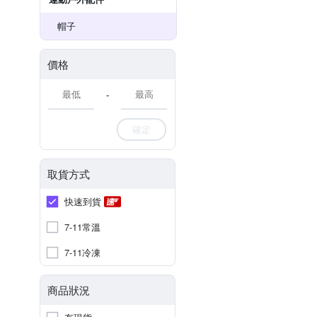
帽子
價格
-
確定
取貨方式
快速到貨
7-11常溫
7-11冷凍
商品狀況