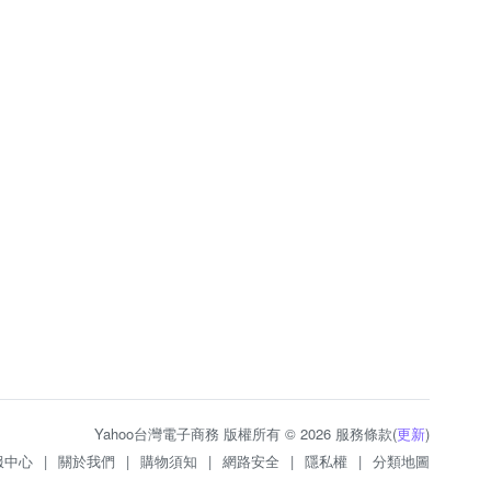
Yahoo台灣電子商務 版權所有 © 2026 服務條款(
更新
)
服中心
|
關於我們
|
購物須知
|
網路安全
|
隱私權
|
分類地圖