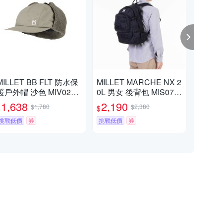
MILLET BB FLT 防水保
MILLET MARCHE NX 2
MIL
暖戶外帽 沙色 MIV0214
0L 男女 後背包 MIS076
包套 
8N9904
1N4581
1,638
2,190
9
$1,780
$2,380
$
$
$
挑戰低價
券
挑戰低價
券
挑戰