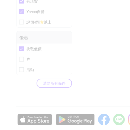
有現貨
Yahoo自營
評價4顆
以上
優惠
挑戰低價
券
活動
清除所有條件