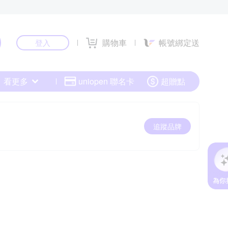
購物車
帳號綁定送
登入
看更多
uniopen 聯名卡
超贈點
追蹤品牌