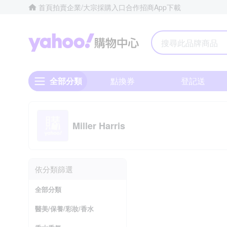
首頁
拍賣
企業/大宗採購入口
合作招商
App下載
Yahoo購物中心
全部分類
點換券
登記送
Miller Harris
依分類篩選
全部分類
醫美/保養/彩妝/香水