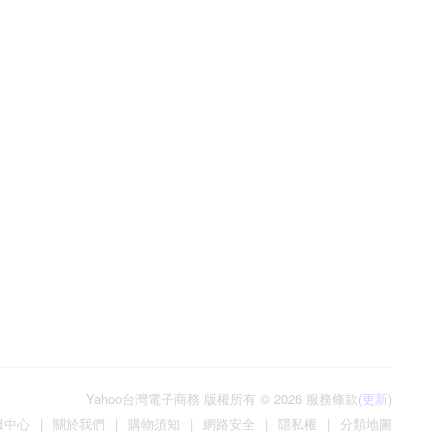
Yahoo台灣電子商務 版權所有 © 2026 服務條款(
更新
)
服中心
|
關於我們
|
購物須知
|
網路安全
|
隱私權
|
分類地圖