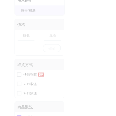
香水香氛
擴香/蠟燭
價格
-
確定
取貨方式
快速到貨
7-11常溫
7-11冷凍
商品狀況