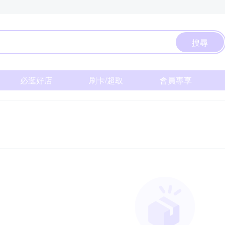
搜尋
必逛好店
刷卡/超取
會員專享