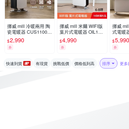
挪威 mill 冷暖兩用 陶
挪威 mill 米爾 WIFI版
挪威 mil
瓷電暖器 CUS1100M
葉片式電暖器 OIL150
式電暖器 
ECWA【隨身型】
0WIFI3【適用空間6-8
FI3【適
2,990
4,990
5,99
$
$
$
坪】(限量福利品)
坪】
券
券
券
快速到貨
有現貨
挑戰低價
價格低到高
排序
更多