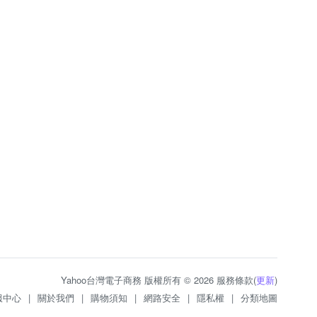
Yahoo台灣電子商務 版權所有 © 2026 服務條款(
更新
)
服中心
|
關於我們
|
購物須知
|
網路安全
|
隱私權
|
分類地圖