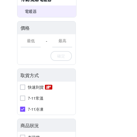
電暖器
價格
-
確定
取貨方式
快速到貨
7-11常溫
7-11冷凍
商品狀況