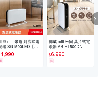
挪威 mill 米爾 對流式電
挪威 mill 米爾 葉片式電
挪威
暖器 SG1500LED【適
暖器 AB-H1500DN
暖器
用空間6-8坪】(限量福利
用空
4,990
6,990
5,
$
$
$
品)
券
券
券