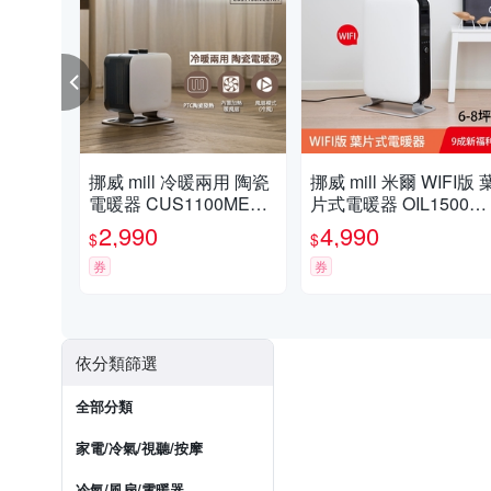
挪威 mill 冷暖兩用 陶瓷
挪威 mill 米爾 WIFI版 
電暖器 CUS1100MEC
片式電暖器 OIL1500WI
WA【隨身型】
FI3【適用空間6-8坪】
2,990
4,990
$
$
(限量福利品)
券
券
依分類篩選
全部分類
家電/冷氣/視聽/按摩
冷氣/風扇/電暖器