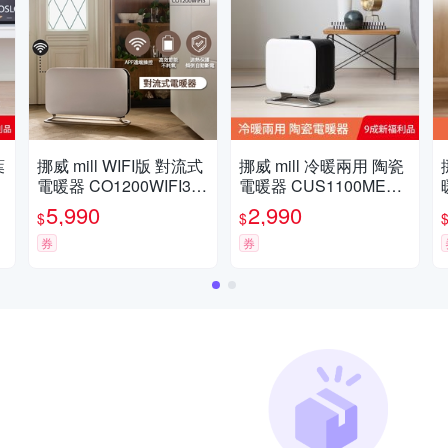
葉
挪威 mill WIFI版 對流式
挪威 mill 冷暖兩用 陶瓷
電暖器 CO1200WIFI3
電暖器 CUS1100MEC
【適用空間6-8坪】
WA【隨身型】(限量福
5,990
2,990
$
$
利品)
券
券