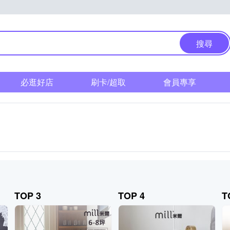
搜尋
必逛好店
刷卡/超取
會員專享
TOP 3
TOP 4
T