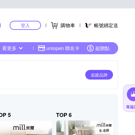
購物車
帳號綁定送
登入
看更多
uniopen 聯名卡
超贈點
追蹤品牌
OP 5
TOP 6
TOP