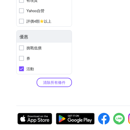
有現貨
Yahoo自營
評價4顆
以上
優惠
挑戰低價
券
活動
清除所有條件